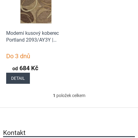
s
o
p
d
r
u
o
k
d
t
Moderní kusový koberec
u
ů
Portland 2093/AY3Y |
k
hnědý
t
Do 3 dnů
ů
684 Kč
od
DETAIL
1
položek celkem
O
v
Z
l
á
á
p
d
a
Kontakt
a
t