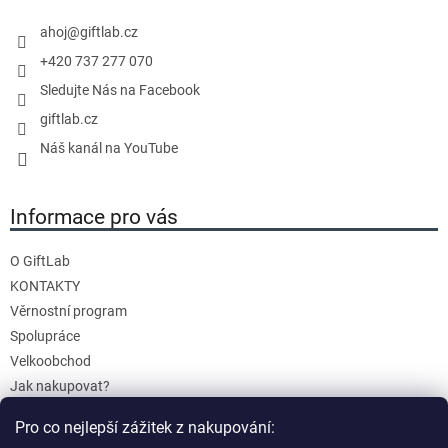
c
í
í
ahoj
@
giftlab.cz
p
+420 737 277 070
r
Sledujte Nás na Facebook
v
giftlab.cz
k
y
Náš kanál na YouTube
v
ý
Informace pro vás
p
i
s
O GiftLab
u
KONTAKTY
Věrnostní program
Spolupráce
Velkoobchod
Jak nakupovat?
Doprava a platba
Pro co nejlepší zážitek z nakupování:
Reklamace a Vrácení