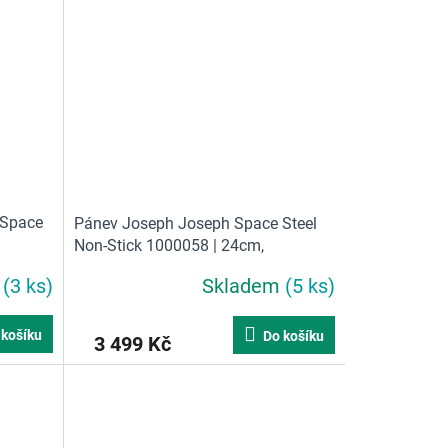
 Space
Pánev Joseph Joseph Space Steel
Non-Stick 1000058 | 24cm,
í madla
nerez/nepřilnavá keramika, skládací
m
(3 ks)
Skladem
(5 ks)
madlo
 košíku
Do košíku
3 499 Kč