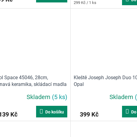
Měrná
299 Kč / 1 ks
5,0
cena:
z
5
ček.
hvězdiček.
ol Space 45046, 28cm,
Kleště Joseph Joseph Duo 1
lnavá keramika, skládací madla
Opal
Skladem
(5 ks)
Skladem
Do košíku
Do
139 Kč
399 Kč