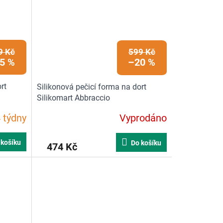
9 Kč
599 Kč
5 %
–20 %
rt
Silikonová pečicí forma na dort
Silikomart Abbraccio
 týdny
Vyprodáno
Průměrné
hodnocení
produktu
 košíku
Do košíku
474 Kč
je
5,0
z
5
hvězdiček.