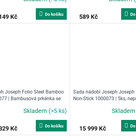
Do košíku
Do
149 Kč
589 Kč
h Joseph Folio Steel Bamboo
Sada nádobí Joseph Joseph
77 | Bambusová prkénka se
Non-Stick 1000073 | 5ks, nep
nem, Carbon Black / Large
keramika, skládací madla
Skladem
(>5 ks)
Sklade
24cm)
Do košíku
Do
329 Kč
15 999 Kč