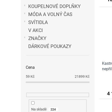
5,0
KOUPELNOVÉ DOPLŇKY
z
MÓDA A VOLNÝ ČAS
5
hvězdi
SVÍTIDLA
V AKCI
ZNAČKY
DÁRKOVÉ POUKAZY
Kastr
Cena
nepři
59
Kč
21899
Kč
4 
Na skladě
224