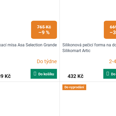
765 Kč
66
–9 %
–3
ací mísa Asa Selection Grande
Silikonová pečicí forma na do
Silikomart Artic
Do týdne
2-4
Do košíku
Do
89 Kč
432 Kč
Do vyprodání