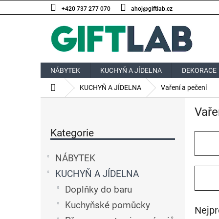
Přejít
+420 737 277 070
ahoj@giftlab.cz
na
obsah
NÁBYTEK
KUCHYŇ A JÍDELNA
DEKORACE
Domů
KUCHYŇ A JÍDELNA
Vaření a pečení
P
Vaře
o
Přeskočit
s
kategorie
Kategorie
t
r
a
NÁBYTEK
n
KUCHYŇ A JÍDELNA
n
í
Doplňky do baru
p
Kuchyňské pomůcky
a
Nejpr