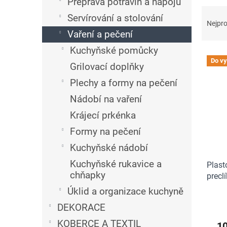
n
Přeprava potravin a nápojů
Ř
e
Servírování a stolování
a
l
Nejpro
z
Vaření a pečení
e
Kuchyňské pomůcky
V
n
Do vy
ý
í
Grilovací doplňky
p
p
Plechy a formy na pečení
i
r
Nádobí na vaření
s
o
p
d
Krájecí prkénka
r
u
Formy na pečení
o
k
d
t
Kuchyňské nádobí
u
ů
Kuchyňské rukavice a
Plast
k
chňapky
precl
t
ů
Úklid a organizace kuchyně
Průmě
DEKORACE
hodno
produ
KOBERCE A TEXTIL
1
je