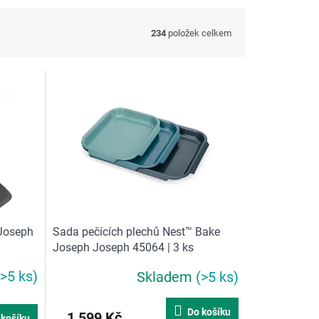
234
položek celkem
 Joseph
Sada pečících plechů Nest™ Bake
Joseph Joseph 45064 | 3 ks
(>5 ks)
Skladem
(>5 ks)
Do košíku
1 599 Kč
 košíku