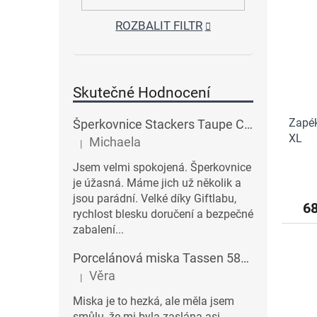
ROZBALIT FILTR
Skutečné Hodnocení
Zapék
Šperkovnice Stackers Taupe Classic Charm Jewellery Box Lid | šedobéžová
XL
Michaela
|
Hodnocení produktu je 5 z 5 hvězdiček.
Jsem velmi spokojená. Šperkovnice
je úžasná. Máme jich už několik a
jsou parádní. Velké díky Giftlabu,
6
rychlost blesku doručení a bezpečné
zabalení...
Porcelánová miska Tassen 58products 500 ml Heartful s červenými srdíčky| bílá
Věra
|
Hodnocení produktu je 3 z 5 hvězdiček.
Miska je to hezká, ale měla jsem
smůlu, že mi byla zaslána asi