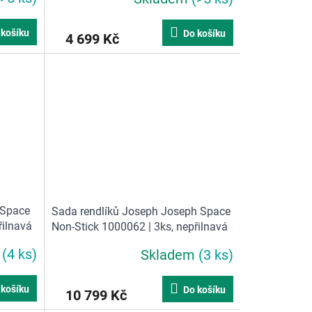
 košíku
Do košíku
4 699 Kč
 Space
Sada rendlíků Joseph Joseph Space
řilnavá
Non-Stick 1000062 | 3ks, nepřilnavá
keramika, skládací madla
m
(4 ks)
Skladem
(3 ks)
 košíku
Do košíku
10 799 Kč