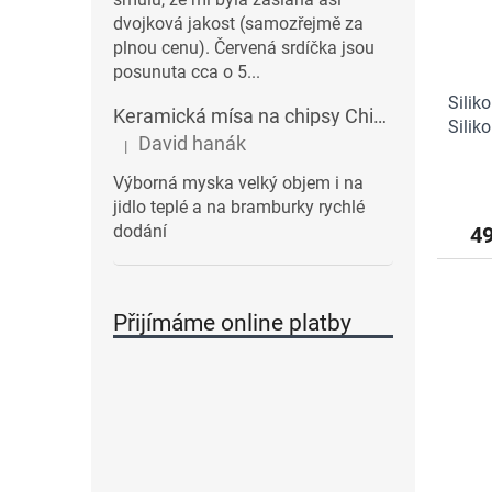
dvojková jakost (samozřejmě za
plnou cenu). Červená srdíčka jsou
posunuta cca o 5...
Silik
Keramická mísa na chipsy Chips BALVI | modrá
Silik
David hanák
|
Hodnocení produktu je 5 z 5 hvězdiček.
Výborná myska velký objem i na
jidlo teplé a na bramburky rychlé
dodání
4
Přijímáme online platby