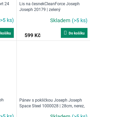
rt 24
Lis na česnekCleanForce Joseph
Joseph 20179 | zelený
(>5 ks)
Skladem
(>5 ks)
 košíku
Do košíku
599 Kč
ph
Pánev s pokličkou Joseph Joseph
Space Steel 1000028 | 28cm, nerez,
skládací madla
(>5 ks)
Skladem
(>5 ks)