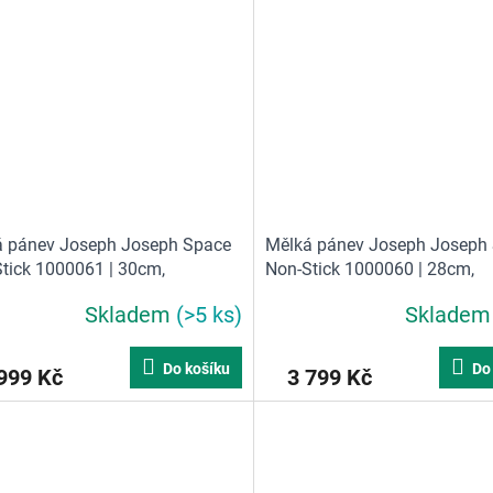
á pánev Joseph Joseph Space
Mělká pánev Joseph Joseph
tick 1000061 | 30cm,
Non-Stick 1000060 | 28cm,
lnavá keramika, skládací madla
nepřilnavá keramika, skládac
Skladem
(>5 ks)
Sklade
Do košíku
Do
999 Kč
3 799 Kč