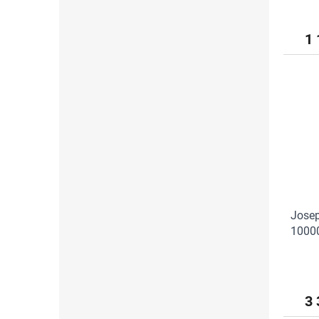
1 
Josep
10000
stoja
(34x
3 