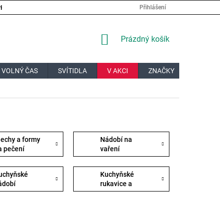
PRÁCE
VELKOOBCHOD
JAK NAKUPOVAT?
DOPRAVA A PL
Přihlášení
NÁKUPNÍ
Prázdný košík
KOŠÍK
 VOLNÝ ČAS
SVÍTIDLA
V AKCI
ZNAČKY
DÁRKOV
lechy a formy
Nádobí na
a pečení
vaření
uchyňské
Kuchyňské
ádobí
rukavice a
chňapky