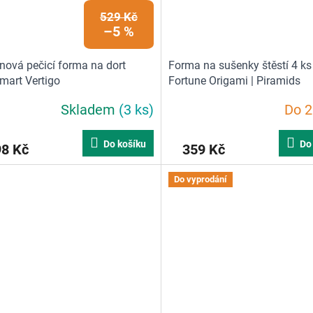
529 Kč
–5 %
onová pečicí forma na dort
Forma na sušenky štěstí 4 ks
omart Vertigo
Fortune Origami | Piramids
Skladem
(3 ks)
Do 2
Do košíku
Do
98 Kč
359 Kč
Do vyprodání