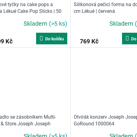
ové tyčky na cake pops a
Silikonová pečicí forma na do
ka Lékué Cake Pop Sticks | 50
cm Lékué | červená
Skladem
(>5 ks)
Skladem
Průměrné
hodnocení
produktu
Do košíku
Do
09 Kč
769 Kč
je
5,0
z
5
hvězdiček.
adlo se zásobníkem Multi-
Otvírák konzerv Joseph Jose
 & Store Joseph Joseph
GoRound 1000064
085
Skladem
(>5 ks)
Skladem