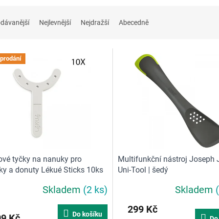
dávanější
Nejlevnější
Nejdražší
Abecedně
prodání
ové tyčky na nanuky pro
Multifunkční nástroj Joseph
íky a donuty Lékué Sticks 10ks
Uni-Tool | šedý
Skladem
(2 ks)
Skladem
rné
Průměrné
cení
hodnocení
299 Kč
ktu
produktu
Do košíku
09 Kč
Do
je