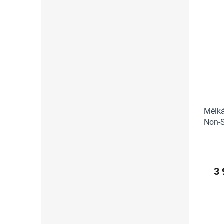
Mělk
Non-S
nepři
3 