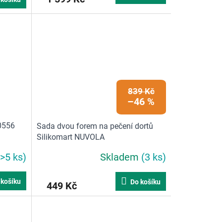
839 Kč
–46 %
0556
Sada dvou forem na pečení dortů
Silikomart NUVOLA
(>5 ks)
Skladem
(3 ks)
 košíku
Do košíku
449 Kč