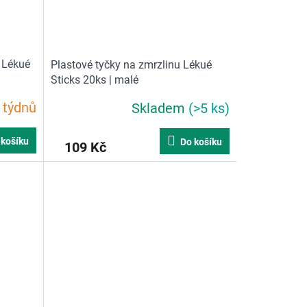
 Lékué
Plastové tyčky na zmrzlinu Lékué
Sticks 20ks | malé
 týdnů
Skladem
(>5 ks)
Průměrné
hodnocení
produktu
 košíku
Do košíku
109 Kč
je
4,5
z
5
hvězdiček.