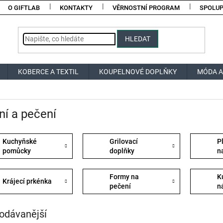
O GIFTLAB
KONTAKTY
VĚRNOSTNÍ PROGRAM
SPOLU
HLEDAT
KOBERCE A TEXTIL
KOUPELNOVÉ DOPLŇKY
MÓDA A
ní a pečení
Kuchyňské
Grilovací
P
pomůcky
doplňky
n
Formy na
K
Krájecí prkénka
pečení
n
odávanější