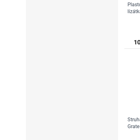
Plast
lízát
ks
1
Struh
Grate
1000