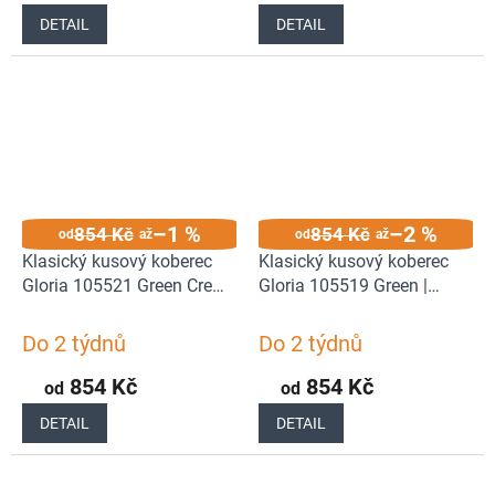
DETAIL
DETAIL
–1 %
–2 %
854 Kč
854 Kč
od
až
od
až
Klasický kusový koberec
Klasický kusový koberec
Gloria 105521 Green Creme
Gloria 105519 Green |
| Zelená
Zelená
Do 2 týdnů
Do 2 týdnů
854 Kč
854 Kč
od
od
DETAIL
DETAIL