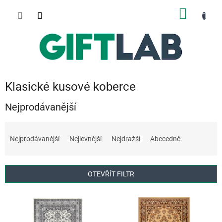
Přejít
NÁKUP
na
obsah
KOŠÍK
Klasické kusové koberce
Nejprodávanější
Ř
a
Nejprodávanější
Nejlevnější
Nejdražší
Abecedně
z
e
n
OTEVŘÍT FILTR
í
p
V
r
ý
o
p