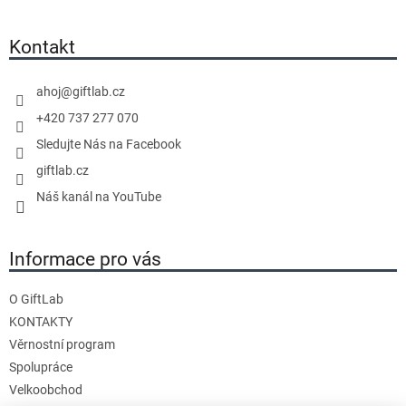
á
á
p
d
a
Kontakt
a
t
c
í
í
ahoj
@
giftlab.cz
p
+420 737 277 070
r
Sledujte Nás na Facebook
v
giftlab.cz
k
y
Náš kanál na YouTube
v
ý
Informace pro vás
p
i
s
O GiftLab
u
KONTAKTY
Věrnostní program
Spolupráce
Velkoobchod