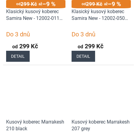
–9 %
–9 %
299 Kč
299 Kč
od
až
od
až
Klasický kusový koberec
Klasický kusový koberec
Samira New - 12002-011
Samira New - 12002-050
Red | červená
Beige | béžová
Do 3 dnů
Do 3 dnů
299 Kč
299 Kč
od
od
DETAIL
DETAIL
Kusový koberec Marrakesh
Kusový koberec Marrakesh
210 black
207 grey