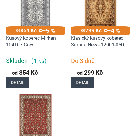
d
i
u
s
k
p
t
r
ů
–5 %
–4 %
854 Kč
299 Kč
o
od
až
od
až
d
Kusový koberec Mirkan
Klasický kusový koberec
u
104107 Grey
Samira New - 12001-050
k
Beige | béžová
t
Skladem
(1 ks)
Do 3 dnů
ů
854 Kč
299 Kč
od
od
DETAIL
DETAIL