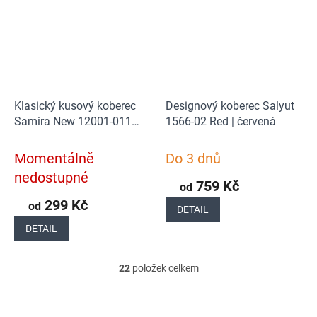
Klasický kusový koberec
Designový koberec Salyut
Samira New 12001-011
1566-02 Red | červená
Red | červená
Momentálně
Do 3 dnů
nedostupné
759 Kč
od
299 Kč
od
DETAIL
DETAIL
22
položek celkem
O
v
Z
l