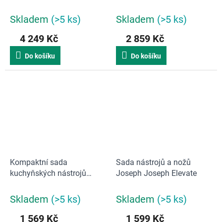
Elevate 100 Collection
95029 Joseph Joseph
Skladem
(>5 ks)
Skladem
(>5 ks)
4 249 Kč
2 859 Kč
Do košíku
Do košíku
Kompaktní sada
Sada nástrojů a nožů
kuchyňských nástrojů
Joseph Joseph Elevate
Joseph Joseph Nest 100
Utensils
Skladem
(>5 ks)
Skladem
(>5 ks)
1 569 Kč
1 599 Kč