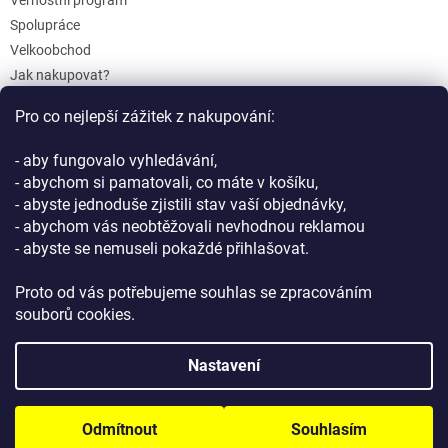
Věrnostní program
Spolupráce
Velkoobchod
Jak nakupovat?
Doprava a platba
Pro co nejlepší zážitek z nakupování:
Reklamace a Vrácení
Obchodní podmínky
- aby fungovalo vyhledávání,
Podmínky ochrany osobních údajů
- abychom si pamatovali, co máte v košíku,
- abyste jednoduše zjistili stav vaší objednávky,
- abychom vás neobtěžovali nevhodnou reklamou
- abyste se nemuseli pokaždé přihlašovat.
Proto od vás potřebujeme souhlas se zpracováním
souborů cookies.
Vytvořil Shoptet
Nastavení
Copyright 2026
GIFTLAB.cz
. Všechna práva vyhrazena.
Upravit
Odmítnout
Souhlasím
nastavení cookies