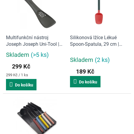
d
i
u
s
k
p
t
r
ů
o
d
Multifunkční nástroj
Silikonová lžíce Lékué
u
Joseph Joseph Uni-Tool |
Spoon-Spatula, 29 cm |
k
šedý
červená
Skladem
(>5 ks)
Průměrné
t
Skladem
(2 ks)
hodnocení
ů
299 Kč
produktu
189 Kč
je
Měrná
299 Kč / 1 ks
5,0
cena:
Do košíku
z
Do košíku
5
hvězdiček.