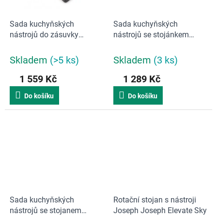
Sada kuchyňských
Sada kuchyňských
nástrojů do zásuvky
nástrojů se stojánkem
JOSEPH JOSEPH Elevate
JOSEPH JOSEPH Elevate
In-Drawer 10543
Slim 10542
Skladem
(>5 ks)
Skladem
(3 ks)
1 559 Kč
1 289 Kč
Do košíku
Do košíku
Sada kuchyňských
Rotační stojan s nástroji
nástrojů se stojanem
Joseph Joseph Elevate Sky