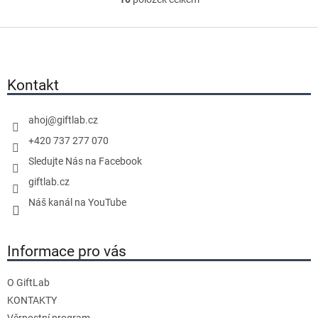
O
v
Z
l
á
á
p
d
a
Kontakt
a
t
c
í
í
ahoj
@
giftlab.cz
p
+420 737 277 070
r
Sledujte Nás na Facebook
v
giftlab.cz
k
y
Náš kanál na YouTube
v
ý
Informace pro vás
p
i
s
O GiftLab
u
KONTAKTY