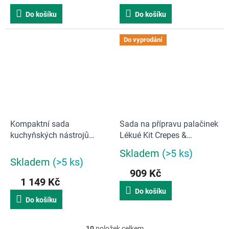
Do košíku
Do košíku
Do vyprodání
Kompaktní sada
Sada na přípravu palačinek
kuchyňských nástrojů
Lékué Kit Crepes &
Joseph Joseph Nest
Pancakes
Skladem
(>5 ks)
Průměrné
Utensils Plus | barevná
Skladem
(>5 ks)
hodnocení
909 Kč
produktu
1 149 Kč
je
Do košíku
5,0
Do košíku
z
5
hvězdiček.
10
položek celkem