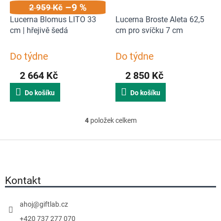
–9 %
2 959 Kč
Lucerna Blomus LITO 33
Lucerna Broste Aleta 62,5
cm | hřejivě šedá
cm pro svíčku 7 cm
Do týdne
Do týdne
2 664 Kč
2 850 Kč
Do košíku
Do košíku
4
položek celkem
O
v
Z
l
á
á
p
d
a
Kontakt
a
t
c
í
í
ahoj
@
giftlab.cz
p
+420 737 277 070