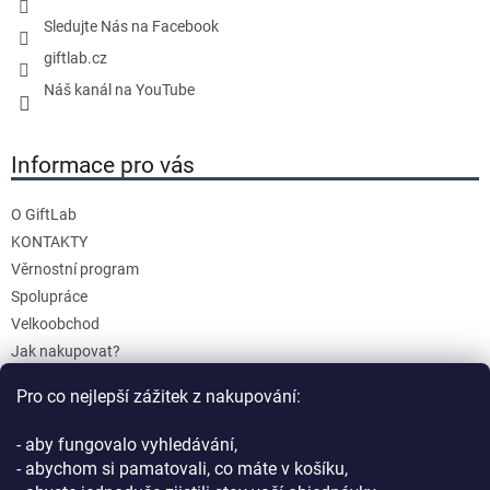
r
Sledujte Nás na Facebook
v
giftlab.cz
k
y
Náš kanál na YouTube
v
ý
Informace pro vás
p
i
s
O GiftLab
u
KONTAKTY
Věrnostní program
Spolupráce
Velkoobchod
Jak nakupovat?
Doprava a platba
Pro co nejlepší zážitek z nakupování:
Reklamace a Vrácení
Obchodní podmínky
- aby fungovalo vyhledávání,
Podmínky ochrany osobních údajů
- abychom si pamatovali, co máte v košíku,