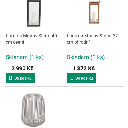
d
i
u
s
k
p
t
r
ů
o
d
Lucerna Muubs Storm 40
Lucerna Muubs Storm 32
u
cm černá
cm přírodní
k
t
Skladem
(1 ks)
Skladem
(3 ks)
ů
2 990 Kč
1 872 Kč
Do košíku
Do košíku