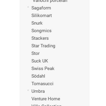
Vánoční porcelán
Sagaform
Silikomart
Snurk
Songmics
Stackers
Star Trading
Stor
Suck UK
Swiss Peak
Södahl
Tomasucci
Umbra
Venture Home