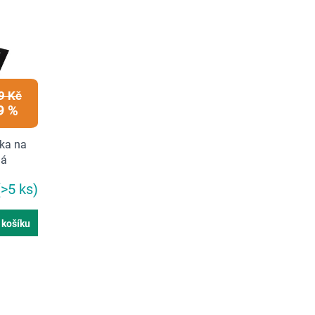
9 Kč
9 %
ka na
ná
(>5 ks)
 košíku