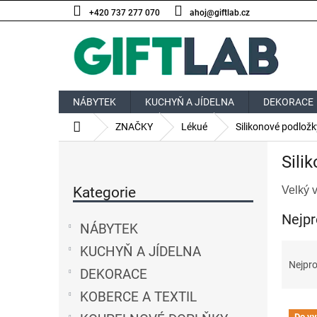
Přejít
+420 737 277 070
ahoj@giftlab.cz
na
obsah
NÁBYTEK
KUCHYŇ A JÍDELNA
DEKORACE
Domů
ZNAČKY
Lékué
Silikonové podložk
P
Sili
o
Přeskočit
s
kategorie
Kategorie
Velký 
t
r
Nejpr
a
NÁBYTEK
n
Ř
KUCHYŇ A JÍDELNA
n
a
Nejpro
í
DEKORACE
z
p
e
KOBERCE A TEXTIL
a
V
n
Do vy