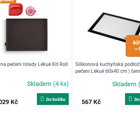
62
–
na pečení rolady Lékué Kit Roll
Silikonová kuchyňská podlož
pečení Lékué 60x40 cm | čer
Skladem
(4 ks)
Skladem
Průměrné
hodnocení
produktu
Do košíku
Do
029 Kč
567 Kč
je
5,0
z
O
5
v
hvězdiček.
l
á