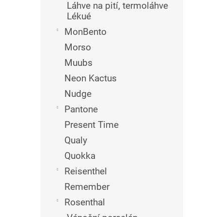
Láhve na pití, termoláhve
Lékué
MonBento
Morso
Muubs
Neon Kactus
Nudge
Pantone
Present Time
Qualy
Quokka
Reisenthel
Remember
Rosenthal