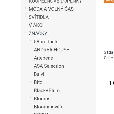
n
KOUPELNOVÉ DOPLŇKY
ý
í
e
p
p
MÓDA A VOLNÝ ČAS
l
i
r
SVÍTIDLA
s
o
p
d
V AKCI
r
u
ZNAČKY
o
k
58products
d
t
u
ů
ANDREA HOUSE
Sada 
k
Artebene
Cake
t
ů
ASA Selection
Balvi
Bitz
1 
Black+Blum
Blomus
Bloomingville