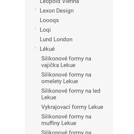
Leopold Vienna
Lexon Design
Loooqs
Loqi
Lund London
Lékué
Silikonové formy na
vajička Lekue
Silikonové formy na
omelety Lekue
Silikonové formy na led
Lekue
Vykrajovací formy Lekue
Silikonové formy na
muffiny Lekue
Silikonové formy na