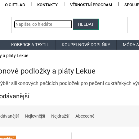
O GIFTLAB
KONTAKTY
VĚRNOSTNÍ PROGRAM
SPOLU
HLEDAT
KOBERCE A TEXTIL
KOUPELNOVÉ DOPLŇKY
MÓDA A
y a pláty Lekue
konové podložky a pláty Lekue
výběr silikonových pečících podložek pro pečení cukrářských vý
odávanější
dávanější
Nejlevnější
Nejdražší
Abecedně
prodání