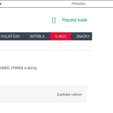
PRÁCE
VELKOOBCHOD
JAK NAKUPOVAT?
DOPRAVA A PL
Přihlášení
NÁKUPNÍ
Prázdný košík
KOŠÍK
 VOLNÝ ČAS
SVÍTIDLA
V AKCI
ZNAČKY
DÁRKOV
robků, chleba a pizzy.
2
položek celkem