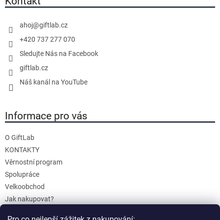
Kontakt
a
t
c
í
í
ahoj
@
giftlab.cz
p
+420 737 277 070
r
Sledujte Nás na Facebook
v
giftlab.cz
k
y
Náš kanál na YouTube
v
ý
Informace pro vás
p
i
s
O GiftLab
u
KONTAKTY
Věrnostní program
Spolupráce
Velkoobchod
Jak nakupovat?
Doprava a platba
Pro co nejlepší zážitek z nakupování: