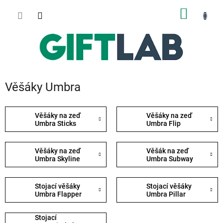
Přejít
NÁKUP
na
obsah
KOŠÍK
Věšáky Umbra
Věšáky na zeď
Věšáky na zeď
Umbra Sticks
Umbra Flip
Věšáky na zeď
Věšák na zeď
Umbra Skyline
Umbra Subway
Stojací věšáky
Stojací věšáky
Umbra Flapper
Umbra Pillar
Stojací