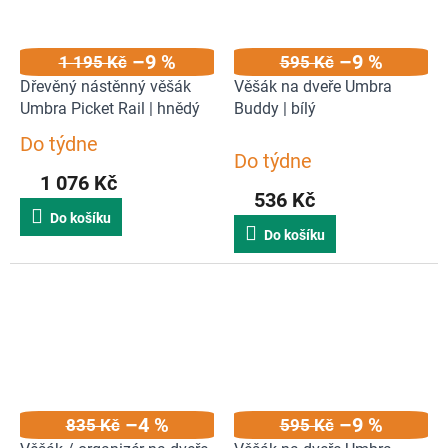
–9 %
–9 %
1 195 Kč
595 Kč
Dřevěný nástěnný věšák
Věšák na dveře Umbra
Umbra Picket Rail | hnědý
Buddy | bílý
Do týdne
Průměrné
Do týdne
hodnocení
1 076 Kč
produktu
536 Kč
je
Do košíku
5,0
Do košíku
z
5
hvězdiček.
–4 %
–9 %
835 Kč
595 Kč