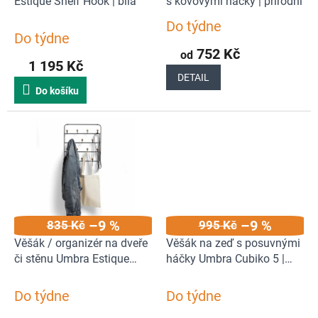
u
Estique Shelf Hook | bílá
s kovovými háčky | přírodní
k
Do týdne
Průměrné
t
Do týdne
hodnocení
ů
752 Kč
od
produktu
1 195 Kč
je
DETAIL
5,0
Do košíku
z
5
hvězdiček.
–9 %
–9 %
835 Kč
995 Kč
Věšák / organizér na dveře
Věšák na zeď s posuvnými
či stěnu Umbra Estique
háčky Umbra Cubiko 5 |
Organizer | černý
černý
Do týdne
Do týdne