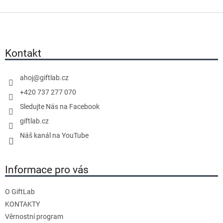
v
Z
l
á
á
p
d
a
Kontakt
a
t
c
í
í
ahoj
@
giftlab.cz
p
+420 737 277 070
r
Sledujte Nás na Facebook
v
giftlab.cz
k
y
Náš kanál na YouTube
v
ý
Informace pro vás
p
i
s
O GiftLab
u
KONTAKTY
Věrnostní program