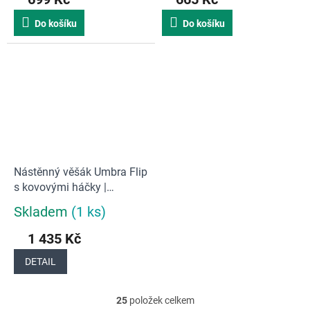
produktu
produktu
je
je
Do košíku
Do košíku
5,0
5,0
z
z
5
5
hvězdiček.
hvězdiček.
Nástěnný věšák Umbra Flip
s kovovými háčky |
espresso
Skladem
(1 ks)
Průměrné
hodnocení
1 435 Kč
produktu
je
DETAIL
5,0
z
5
25
položek celkem
O
hvězdiček.