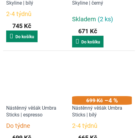
Skyline | bílý
Skyline | černý
2-4 týdnů
Průměrné
Skladem
(2 ks)
hodnocení
745 Kč
produktu
671 Kč
je
Do košíku
5,0
Do košíku
z
5
hvězdiček.
–4 %
699 Kč
Nástěnný věšák Umbra
Nástěnný věšák Umbra
Sticks | espresso
Sticks | bílý
Do týdne
2-4 týdnů
Průměrné
Průměrné
hodnocení
hodnocení
699 Kč
665 Kč