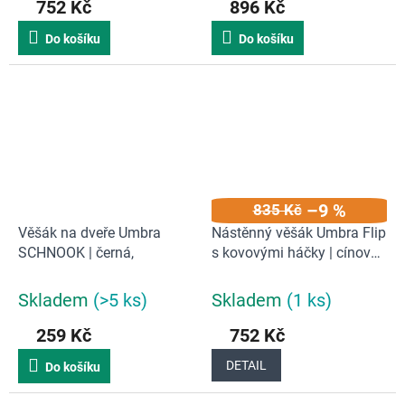
752 Kč
896 Kč
Do košíku
Do košíku
–9 %
835 Kč
Věšák na dveře Umbra
Nástěnný věšák Umbra Flip
SCHNOOK | černá,
s kovovými háčky | cínový
odstín
Skladem
(>5 ks)
Skladem
(1 ks)
259 Kč
752 Kč
DETAIL
Do košíku