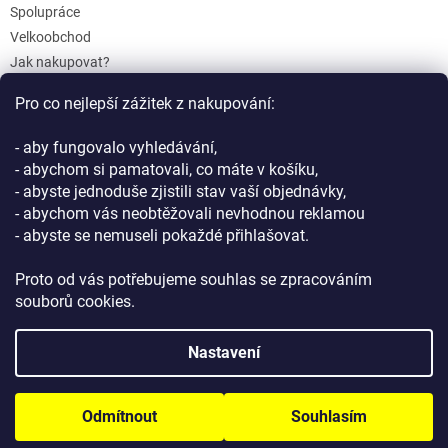
Spolupráce
Velkoobchod
Jak nakupovat?
Doprava a platba
Pro co nejlepší zážitek z nakupování:
Reklamace a Vrácení
Obchodní podmínky
- aby fungovalo vyhledávání,
Podmínky ochrany osobních údajů
- abychom si pamatovali, co máte v košíku,
- abyste jednoduše zjistili stav vaší objednávky,
- abychom vás neobtěžovali nevhodnou reklamou
- abyste se nemuseli pokaždé přihlašovat.
Proto od vás potřebujeme souhlas se zpracováním
souborů cookies.
Vytvořil Shoptet
Nastavení
Copyright 2026
GIFTLAB.cz
. Všechna práva vyhrazena.
Upravit
Odmítnout
Souhlasím
nastavení cookies