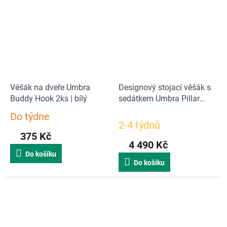
Věšák na dveře Umbra
Designový stojací věšák s
Buddy Hook 2ks | bílý
sedátkem Umbra Pillar
Stool | tmavě hnědý
Do týdne
Průměrné
2-4 týdnů
hodnocení
375 Kč
produktu
4 490 Kč
je
Do košíku
1,0
Do košíku
z
5
hvězdiček.