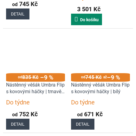
745 Kč
od
produktu
3 501 Kč
je
DETAIL
5,0
Do košíku
z
5
hvězdiček.
–9 %
–9 %
835 Kč
745 Kč
od
od
až
Nástěnný věšák Umbra Flip
Nástěnný věšák Umbra Flip
s kovovými háčky | tmavě
s kovovými háčky | bílý
hnědý
Do týdne
Do týdne
Průměrné
Průměrné
hodnocení
hodnocení
752 Kč
671 Kč
od
od
produktu
produktu
je
je
DETAIL
DETAIL
5,0
4,7
z
z