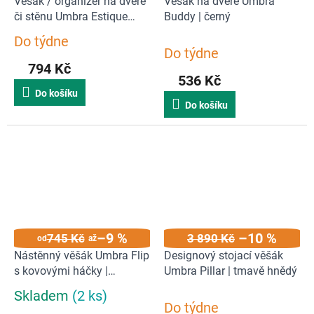
Věšák / organizér na dveře
Věšák na dveře Umbra
či stěnu Umbra Estique
Buddy | černý
Organizer | bílý
Do týdne
Průměrné
Do týdne
hodnocení
794 Kč
produktu
536 Kč
je
Do košíku
4,7
Do košíku
z
5
hvězdiček.
–9 %
–10 %
745 Kč
3 890 Kč
od
až
Nástěnný věšák Umbra Flip
Designový stojací věšák
s kovovými háčky |
Umbra Pillar | tmavě hnědý
šedohnědý
Skladem
(2 ks)
Průměrné
Do týdne
hodnocení