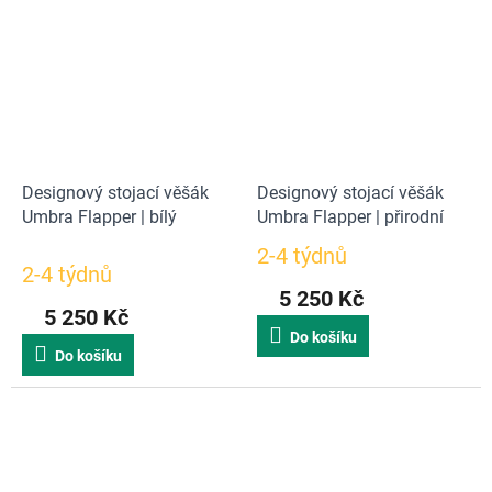
5
5
hvězdiček.
hvězdiček.
Designový stojací věšák
Designový stojací věšák
Umbra Flapper | bílý
Umbra Flapper | přirodní
2-4 týdnů
Průměrné
2-4 týdnů
hodnocení
5 250 Kč
produktu
5 250 Kč
je
Do košíku
5,0
Do košíku
z
5
hvězdiček.