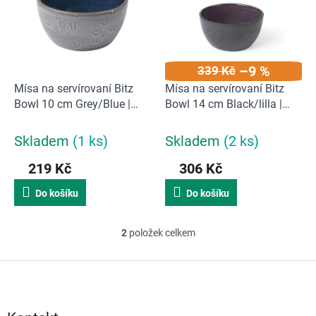
d
i
u
s
k
p
t
r
ů
–9 %
339 Kč
o
d
Mísa na servírovaní Bitz
Mísa na servírovaní Bitz
u
Bowl 10 cm Grey/Blue |
Bowl 14 cm Black/lilla |
k
šedá, modrá
fialová
t
Skladem
(1 ks)
Skladem
(2 ks)
ů
219 Kč
306 Kč
Do košíku
Do košíku
2
položek celkem
O
v
Z
l
á
á
p
d
a