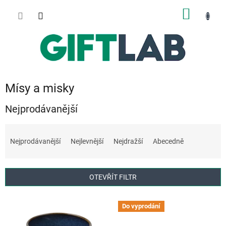
Přejít
NÁKUP
na
obsah
KOŠÍK
Mísy a misky
Nejprodávanější
Ř
a
Nejprodávanější
Nejlevnější
Nejdražší
Abecedně
z
e
n
OTEVŘÍT FILTR
í
p
V
r
Do vyprodání
ý
o
p