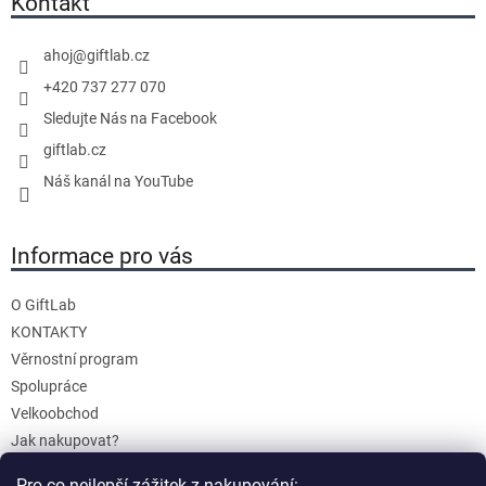
Kontakt
a
t
c
í
í
ahoj
@
giftlab.cz
p
+420 737 277 070
r
Sledujte Nás na Facebook
v
giftlab.cz
k
y
Náš kanál na YouTube
v
ý
Informace pro vás
p
i
s
O GiftLab
u
KONTAKTY
Věrnostní program
Spolupráce
Velkoobchod
Jak nakupovat?
Doprava a platba
Pro co nejlepší zážitek z nakupování: