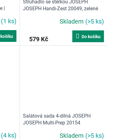
Struhadlo se stěrkou JOSEPH
e |
JOSEPH Handi-Zest 20049, zelené
m
(1 ks)
Skladem
(>5 ks)
 košíku
Do košíku
579 Kč
Salátová sada 4-dílná JOSEPH
JOSEPH Multi-Prep 20154
m
(4 ks)
Skladem
(>5 ks)