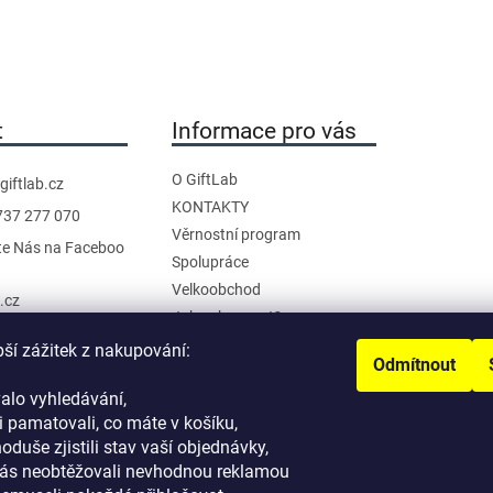
t
Informace pro vás
O GiftLab
giftlab.cz
KONTAKTY
737 277 070
Věrnostní program
te Nás na Faceboo
Spolupráce
Velkoobchod
b.cz
Jak nakupovat?
anál na YouTube
Doprava a platba
pší zážitek z nakupování:
Odmítnout
Reklamace a Vrácení
alo vyhledávání,
Obchodní podmínky
 pamatovali, co máte v košíku,
Podmínky ochrany osobních
noduše zjistili stav vaší objednávky,
údajů
ás neobtěžovali nevhodnou reklamou