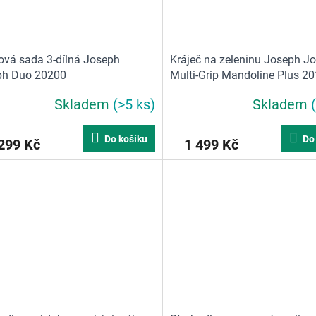
ová sada 3-dílná Joseph
Kráječ na zeleninu Joseph J
ph Duo 20200
Multi-Grip Mandoline Plus 2
Skladem
(>5 ks)
Skladem
Do košíku
Do
299 Kč
1 499 Kč