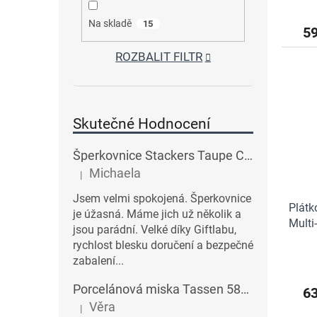
Na skladě
15
59
ROZBALIT FILTR
Skutečné Hodnocení
Šperkovnice Stackers Taupe Classic Charm Jewellery Box Lid | šedobéžová
Michaela
|
Hodnocení produktu je 5 z 5 hvězdiček.
Jsem velmi spokojená. Šperkovnice
Plátk
je úžasná. Máme jich už několik a
Multi
jsou parádní. Velké díky Giftlabu,
rychlost blesku doručení a bezpečné
zabalení...
Porcelánová miska Tassen 58products 500 ml Heartful s červenými srdíčky| bílá
6
Věra
|
Hodnocení produktu je 3 z 5 hvězdiček.