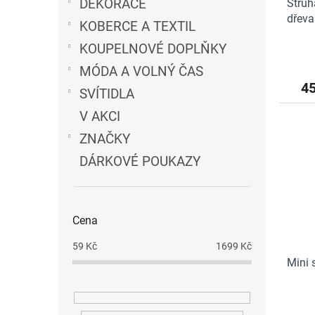
DEKORACE
Struh
dřeva
KOBERCE A TEXTIL
hněd
KOUPELNOVÉ DOPLŇKY
MÓDA A VOLNÝ ČAS
4
SVÍTIDLA
V AKCI
ZNAČKY
DÁRKOVÉ POUKAZY
Cena
59
Kč
1699
Kč
Mini 