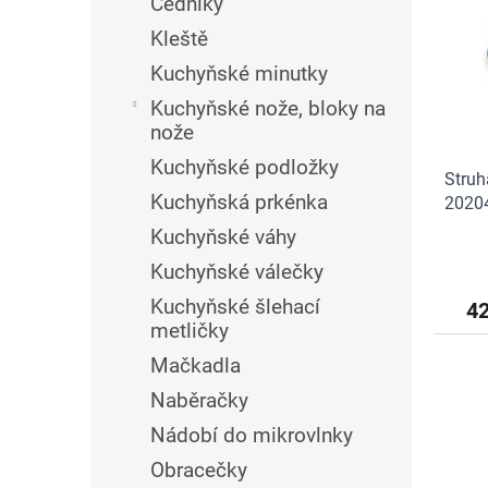
n
Cedníky
i
r
e
Kleště
s
o
l
p
d
Kuchyňské minutky
r
u
Kuchyňské nože, bloky na
o
k
nože
d
t
u
ů
Kuchyňské podložky
Struh
k
Kuchyňská prkénka
20204
t
ů
Kuchyňské váhy
Kuchyňské válečky
Kuchyňské šlehací
4
metličky
Mačkadla
Naběračky
Nádobí do mikrovlnky
Obracečky