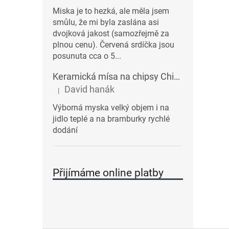
Miska je to hezká, ale měla jsem
smůlu, že mi byla zaslána asi
dvojková jakost (samozřejmě za
plnou cenu). Červená srdíčka jsou
posunuta cca o 5...
Keramická mísa na chipsy Chips BALVI | modrá
David hanák
|
Hodnocení produktu je 5 z 5 hvězdiček.
Výborná myska velký objem i na
jidlo teplé a na bramburky rychlé
dodání
Přijímáme online platby