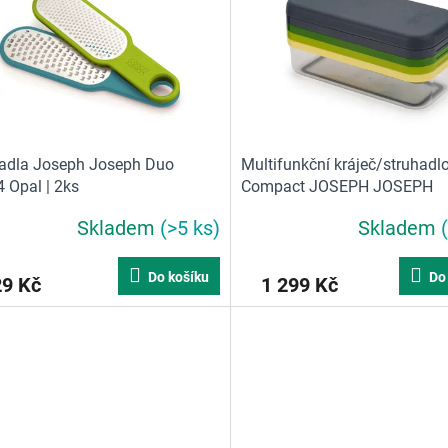
adla Joseph Joseph Duo
Multifunkční kráječ/struhadl
 Opal | 2ks
Compact JOSEPH JOSEPH
Skladem
(>5 ks)
Skladem
Do košíku
Do
29 Kč
1 299 Kč