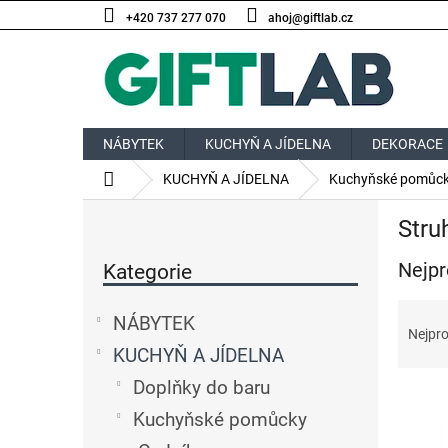
Přejít
+420 737 277 070
ahoj@giftlab.cz
na
obsah
NÁBYTEK
KUCHYŇ A JÍDELNA
DEKORACE
Domů
KUCHYŇ A JÍDELNA
Kuchyňské pomůc
P
Stru
o
Přeskočit
s
Nejpr
kategorie
Kategorie
t
r
Ř
a
NÁBYTEK
a
Nejpro
n
z
KUCHYŇ A JÍDELNA
n
e
í
Doplňky do baru
V
n
p
ý
í
Kuchyňské pomůcky
a
p
p