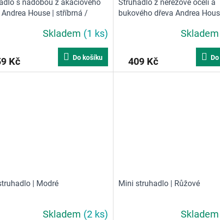
adlo s nádobou z akáciového
Struhadlo z nerezové oceli a
 Andrea House | stříbrná /
bukového dřeva Andrea Hous
á
hnědá / stříbrná
Skladem
(1 ks)
Sklade
Do košíku
Do
59 Kč
409 Kč
struhadlo | Modré
Mini struhadlo | Růžové
Skladem
(2 ks)
Sklade