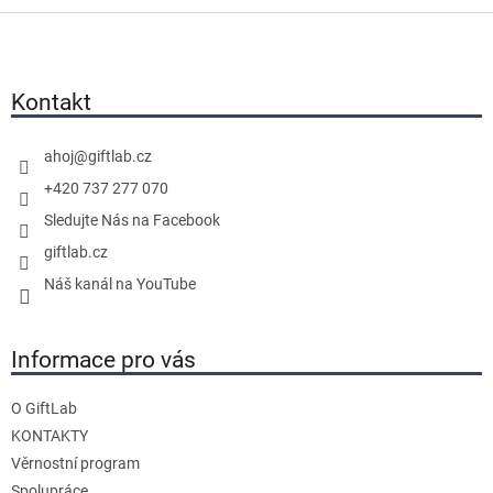
v
d
Z
á
a
á
n
p
c
í
a
í
Kontakt
t
p
í
r
ahoj
@
giftlab.cz
v
+420 737 277 070
k
y
Sledujte Nás na Facebook
v
giftlab.cz
ý
Náš kanál na YouTube
p
i
s
Informace pro vás
u
O GiftLab
KONTAKTY
Věrnostní program
Spolupráce