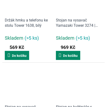
Držák hrnku a telefonu ke
Stojan na vysavač
stolu Tower 1638, bílý
Yamazaki Tower 3274 |
černý
Skladem
(>5 ks)
Skladem
(>5 ks)
569 Kč
969 Kč
Do košíku
Do košíku
Stojan na vysavač
Stojan na květináče s