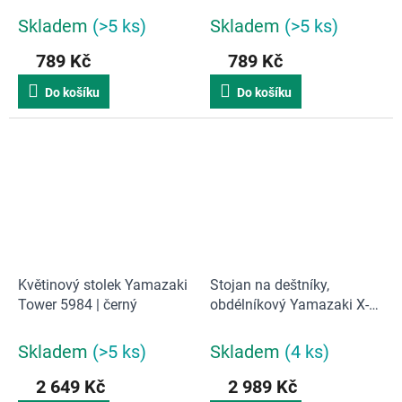
černý
bílý
Skladem
(>5 ks)
Skladem
(>5 ks)
789 Kč
789 Kč
Do košíku
Do košíku
Květinový stolek Yamazaki
Stojan na deštníky,
Tower 5984 | černý
obdélníkový Yamazaki X-
Change 6295 | kov/plas,
černý/stříbrný
Skladem
(>5 ks)
Skladem
(4 ks)
2 649 Kč
2 989 Kč