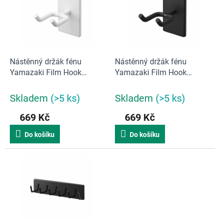
d
i
u
s
k
p
t
r
ů
o
d
Nástěnný držák fénu
Nástěnný držák fénu
u
Yamazaki Film Hook
Yamazaki Film Hook
k
10105 | černý
10104 | bílý
t
Skladem
(>5 ks)
Skladem
(>5 ks)
ů
669 Kč
669 Kč
Do košíku
Do košíku