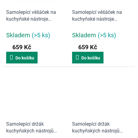
Samolepící věšáček na
Samolepící věšáček na
kuchyňské nástroje
kuchyňské nástroje
Yamazaki Film Hook 2176 |
Yamazaki Film Hook 2175 |
černý
bílý
Skladem
(>5 ks)
Skladem
(>5 ks)
659 Kč
659 Kč
Do košíku
Do košíku
Samolepící držák
Samolepící držák
kuchyňských nástrojů
kuchyňských nástrojů
Yamazaki Film Hook 2158 |
Yamazaki Film Hook 2157 |