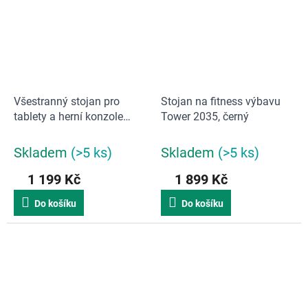
Všestranný stojan pro
Stojan na fitness výbavu
tablety a herní konzole
Tower 2035, černý
YAMAZAKI | černá
Skladem
(>5 ks)
Skladem
(>5 ks)
1 199 Kč
1 899 Kč
Do košíku
Do košíku