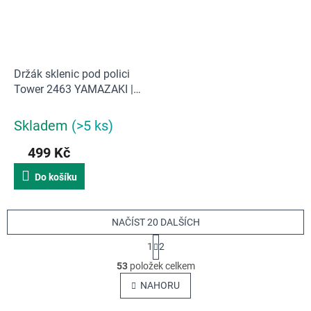
Držák sklenic pod polici
Tower 2463 YAMAZAKI |
černý
Skladem
(>5 ks)
499 Kč
Do košíku
NAČÍST 20 DALŠÍCH
S
1
2
t
O
r
53
položek celkem
v
á
NAHORU
n
l
k
á
o