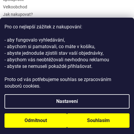
Velkoobchod
Jak nakupovat?
Doprava a platba
Pro co nejlepší zážitek z nakupování:
Reklamace a Vrácení
Obchodní podmínky
- aby fungovalo vyhledávání,
Podmínky ochrany osobních údajů
- abychom si pamatovali, co máte v košíku,
- abyste jednoduše zjistili stav vaší objednávky,
- abychom vás neobtěžovali nevhodnou reklamou
- abyste se nemuseli pokaždé přihlašovat.
Proto od vás potřebujeme souhlas se zpracováním
souborů cookies.
Vytvořil Shoptet
Nastavení
Copyright 2026
GIFTLAB.cz
. Všechna práva vyhrazena.
Upravit
Odmítnout
Souhlasím
nastavení cookies