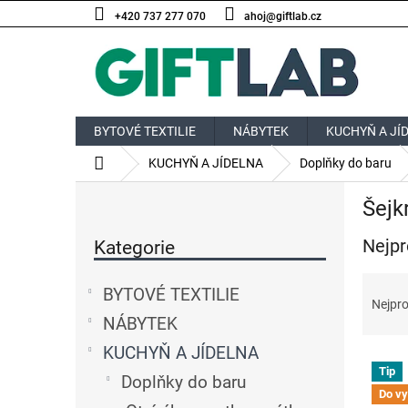
Přejít
+420 737 277 070
ahoj@giftlab.cz
na
obsah
BYTOVÉ TEXTILIE
NÁBYTEK
KUCHYŇ A JÍ
Domů
KUCHYŇ A JÍDELNA
Doplňky do baru
P
Šejk
o
Přeskočit
s
Nejpr
kategorie
Kategorie
t
r
Ř
a
BYTOVÉ TEXTILIE
a
Nejpro
n
z
NÁBYTEK
n
e
í
KUCHYŇ A JÍDELNA
V
n
p
Tip
ý
í
Doplňky do baru
a
Do vy
p
p