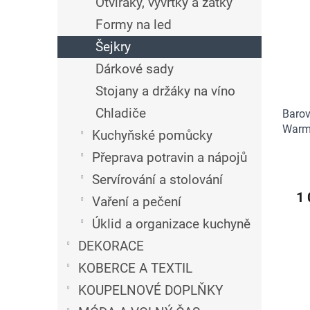
n
Otvíráky, vyvrtky a zátky
i
r
e
Formy na led
s
o
l
p
d
Šejkry
r
u
Dárkové sady
o
k
d
t
Stojany a držáky na víno
u
ů
Chladiče
Barov
k
Warm 
t
Kuchyňské pomůcky
ů
Přeprava potravin a nápojů
Servírování a stolování
1 
Vaření a pečení
Úklid a organizace kuchyně
DEKORACE
KOBERCE A TEXTIL
KOUPELNOVÉ DOPLŇKY