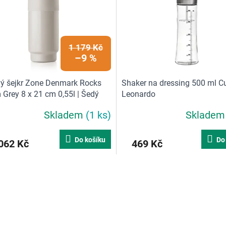
1 179 Kč
–9 %
ý šejkr Zone Denmark Rocks
Shaker na dressing 500 ml C
Grey 8 x 21 cm 0,55l | Šedý
Leonardo
Skladem
(1 ks)
Sklade
Do košíku
Do
062 Kč
469 Kč
O
v
l
á
d