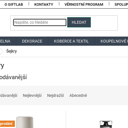
O GIFTLAB
KONTAKTY
VĚRNOSTNÍ PROGRAM
SPOLU
HLEDAT
DELNA
DEKORACE
KOBERCE A TEXTIL
KOUPELNOVÉ 
Šejkry
ry
odávanější
dávanější
Nejlevnější
Nejdražší
Abecedně
prodání