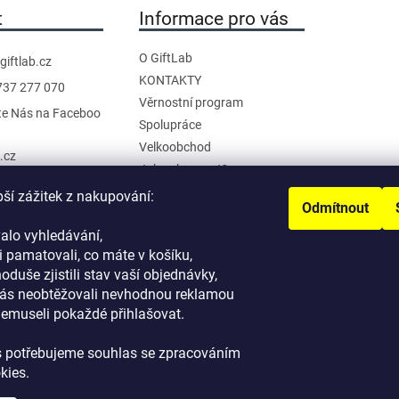
t
Informace pro vás
O GiftLab
giftlab.cz
KONTAKTY
737 277 070
Věrnostní program
te Nás na Faceboo
Spolupráce
Velkoobchod
b.cz
Jak nakupovat?
anál na YouTube
Doprava a platba
pší zážitek z nakupování:
Odmítnout
Reklamace a Vrácení
alo vyhledávání,
Obchodní podmínky
 pamatovali, co máte v košíku,
Podmínky ochrany osobních
noduše zjistili stav vaší objednávky,
údajů
ás neobtěžovali nevhodnou reklamou
nemuseli pokaždé přihlašovat.
s potřebujeme souhlas se zpracováním
kies.