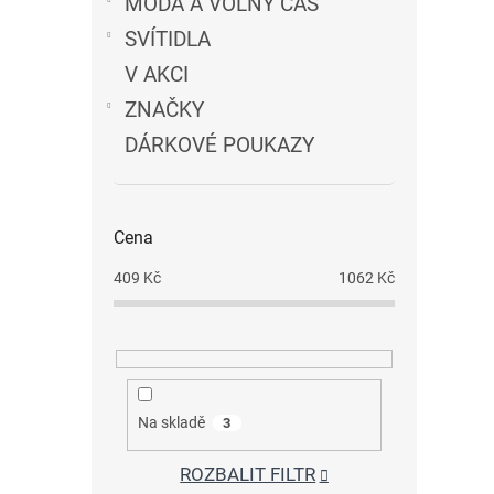
MÓDA A VOLNÝ ČAS
SVÍTIDLA
V AKCI
ZNAČKY
DÁRKOVÉ POUKAZY
Cena
409
Kč
1062
Kč
Na skladě
3
ROZBALIT FILTR