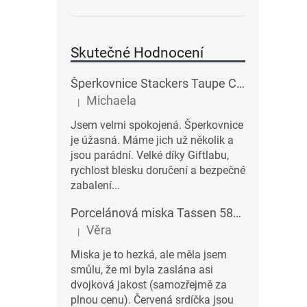
Skutečné Hodnocení
Šperkovnice Stackers Taupe Classic Charm Jewellery Box Lid | šedobéžová
Michaela
|
Hodnocení produktu je 5 z 5 hvězdiček.
Jsem velmi spokojená. Šperkovnice
je úžasná. Máme jich už několik a
jsou parádní. Velké díky Giftlabu,
rychlost blesku doručení a bezpečné
zabalení...
Porcelánová miska Tassen 58products 500 ml Heartful s červenými srdíčky| bílá
Věra
|
Hodnocení produktu je 3 z 5 hvězdiček.
Miska je to hezká, ale měla jsem
smůlu, že mi byla zaslána asi
dvojková jakost (samozřejmě za
plnou cenu). Červená srdíčka jsou