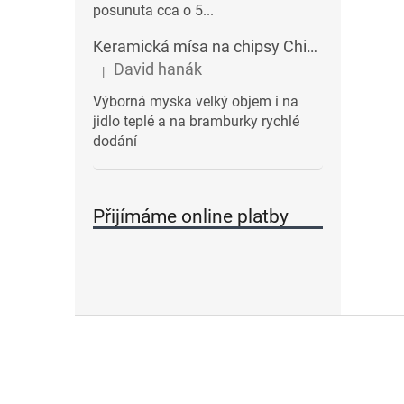
posunuta cca o 5...
Keramická mísa na chipsy Chips BALVI | modrá
David hanák
|
Hodnocení produktu je 5 z 5 hvězdiček.
Výborná myska velký objem i na
jidlo teplé a na bramburky rychlé
dodání
Přijímáme online platby
Z
á
p
a
t