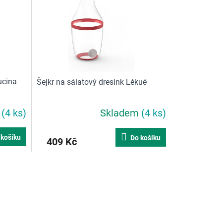
ucina
Šejkr na sálatový dresink Lékué
m
(4 ks)
Skladem
(4 ks)
 košíku
Do košíku
409 Kč