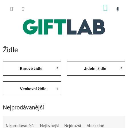
Přejít
NÁKUP
na
obsah
KOŠÍK
Židle
Barové židle
Jídelní židle
Venkovní židle
Nejprodávanější
Ř
a
Nejprodávanější
Nejlevnější
Nejdražší
Abecedně