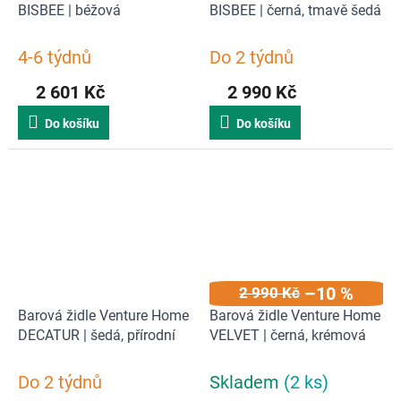
BISBEE | béžová
BISBEE | černá, tmavě šedá
4-6 týdnů
Do 2 týdnů
2 601 Kč
2 990 Kč
Do košíku
Do košíku
–10 %
2 990 Kč
Barová židle Venture Home
Barová židle Venture Home
DECATUR | šedá, přírodní
VELVET | černá, krémová
Do 2 týdnů
Skladem
(2 ks)