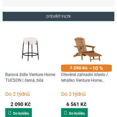
z
e
n
OTEVŘÍT FILTR
í
p
V
r
ý
o
p
d
i
u
s
k
p
t
r
ů
–10 %
7 290 Kč
o
d
Barová židle Venture Home
Dřevěné zahradní křeslo /
u
TUCSON | černá, bílá
lehátko Venture Home
k
TROPEA | přírodní
t
Do 2 týdnů
Do 2 týdnů
ů
2 090 Kč
6 561 Kč
Do košíku
Do košíku