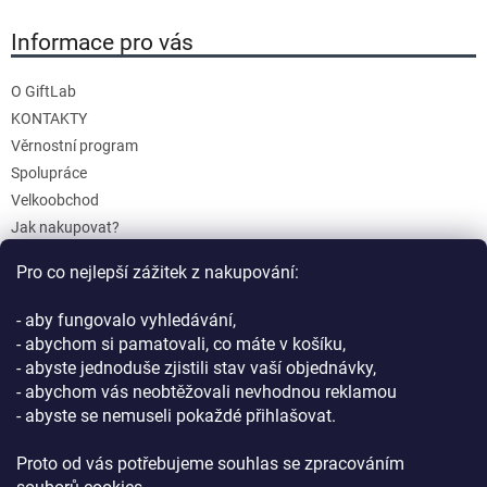
i
s
Informace pro vás
u
O GiftLab
KONTAKTY
Věrnostní program
Spolupráce
Velkoobchod
Jak nakupovat?
Doprava a platba
Pro co nejlepší zážitek z nakupování:
Reklamace a Vrácení
Obchodní podmínky
- aby fungovalo vyhledávání,
Podmínky ochrany osobních údajů
- abychom si pamatovali, co máte v košíku,
- abyste jednoduše zjistili stav vaší objednávky,
- abychom vás neobtěžovali nevhodnou reklamou
- abyste se nemuseli pokaždé přihlašovat.
Proto od vás potřebujeme souhlas se zpracováním