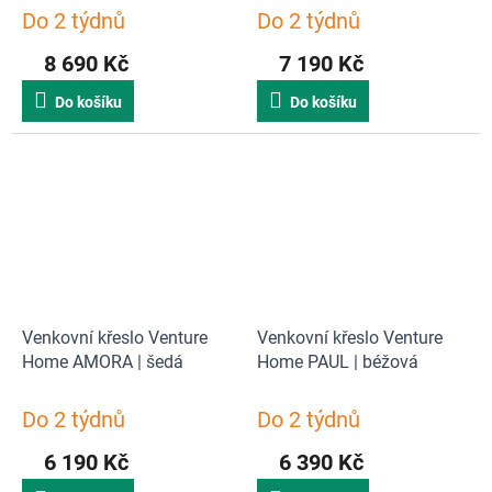
béžová
Do 2 týdnů
Do 2 týdnů
8 690 Kč
7 190 Kč
Do košíku
Do košíku
Venkovní křeslo Venture
Venkovní křeslo Venture
Home AMORA | šedá
Home PAUL | béžová
Do 2 týdnů
Do 2 týdnů
6 190 Kč
6 390 Kč