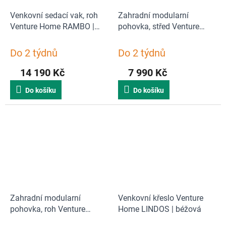
Venkovní sedací vak, roh
Zahradní modularní
Venture Home RAMBO |
pohovka, střed Venture
béžová
Home COPACABANA |
béžová
Do 2 týdnů
Do 2 týdnů
14 190 Kč
7 990 Kč
Do košíku
Do košíku
Zahradní modularní
Venkovní křeslo Venture
pohovka, roh Venture
Home LINDOS | béžová
Home COPACABANA |