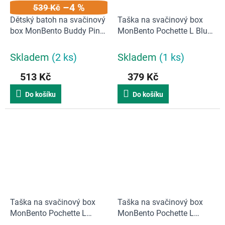
–4 %
539 Kč
Dětský batoh na svačinový
Taška na svačinový box
box MonBento Buddy Pink
MonBento Pochette L Blue
| růžový
Natural | přírodní, modrá
Skladem
(2 ks)
Skladem
(1 ks)
513 Kč
379 Kč
Do košíku
Do košíku
Taška na svačinový box
Taška na svačinový box
MonBento Pochette L
MonBento Pochette L
Natural Onyx | přírodní,
Natural Green | přírodní,