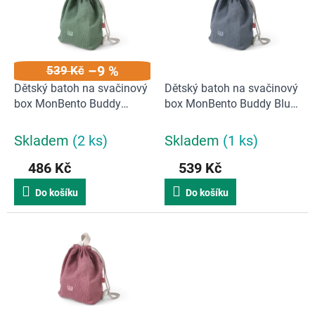
d
i
u
s
k
p
t
r
ů
–9 %
539 Kč
o
d
Dětský batoh na svačinový
Dětský batoh na svačinový
u
box MonBento Buddy
box MonBento Buddy Blue
k
Green | zelená
| modrá
t
Skladem
(2 ks)
Skladem
(1 ks)
ů
486 Kč
539 Kč
Do košíku
Do košíku