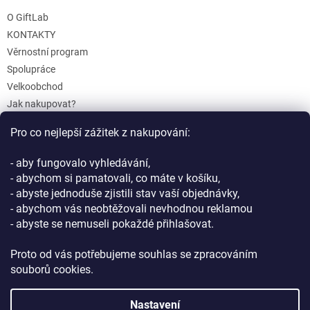
i
s
O GiftLab
u
KONTAKTY
Věrnostní program
Spolupráce
Velkoobchod
Jak nakupovat?
Doprava a platba
Pro co nejlepší zážitek z nakupování:
Reklamace a Vrácení
Obchodní podmínky
- aby fungovalo vyhledávání,
Podmínky ochrany osobních údajů
- abychom si pamatovali, co máte v košíku,
- abyste jednoduše zjistili stav vaší objednávky,
- abychom vás neobtěžovali nevhodnou reklamou
- abyste se nemuseli pokaždé přihlašovat.
Proto od vás potřebujeme souhlas se zpracováním
souborů cookies.
Vytvořil Shoptet
Nastavení