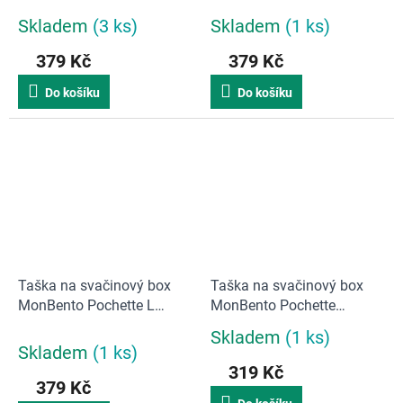
černá
zelená
Skladem
(3 ks)
Skladem
(1 ks)
379 Kč
379 Kč
Do košíku
Do košíku
Taška na svačinový box
Taška na svačinový box
MonBento Pochette L
MonBento Pochette
Natural Flamingo | přírodní,
Graphic | Jungle
Skladem
(1 ks)
Průměrné
růžový
Skladem
(1 ks)
hodnocení
319 Kč
produktu
379 Kč
je