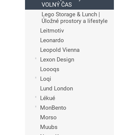
VOLNÝ ČAS
Lego Storage & Lunch |
Úložné prostory a lifestyle
Leitmotiv
Leonardo
Leopold Vienna
Lexon Design
Loooqs
Loqi
Lund London
Lékué
MonBento
Morso
Muubs