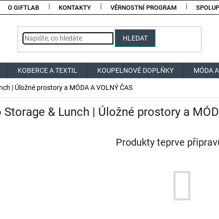
O GIFTLAB
KONTAKTY
VĚRNOSTNÍ PROGRAM
SPOLU
HLEDAT
KOBERCE A TEXTIL
KOUPELNOVÉ DOPLŇKY
MÓDA A
nch | Úložné prostory a MÓDA A VOLNÝ ČAS
 Storage & Lunch | Úložné prostory a M
Produkty teprve připra