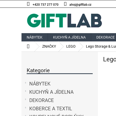
Přejít
+420 737 277 070
ahoj@giftlab.cz
na
obsah
NÁBYTEK
KUCHYŇ A JÍDELNA
DEKORACE
Domů
ZNAČKY
LEGO
Lego Storage & Lu
P
Lego
o
Přeskočit
s
kategorie
Kategorie
t
r
a
NÁBYTEK
n
KUCHYŇ A JÍDELNA
n
í
DEKORACE
p
KOBERCE A TEXTIL
a