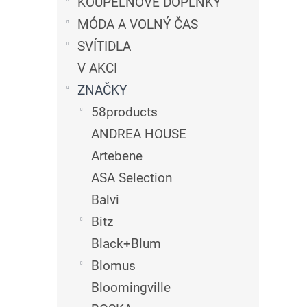
n
KOUPELNOVÉ DOPLŇKY
e
MÓDA A VOLNÝ ČAS
l
SVÍTIDLA
V AKCI
ZNAČKY
58products
ANDREA HOUSE
Artebene
ASA Selection
Balvi
Bitz
Black+Blum
Blomus
Bloomingville