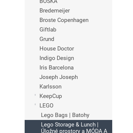
BOSKA
Bredemeijer
Broste Copenhagen
Giftlab
Grund
House Doctor
Indigo Design
Iris Barcelona
Joseph Joseph
Karlsson
KeepCup
LEGO
Lego Bags | Batohy
Lego Storage & Lunch |
Úložné prostory a MÓDA A