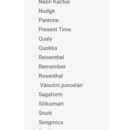
Neon Kactus
Nudge
Pantone
Present Time
Qualy
Quokka
Reisenthel
Remember
Rosenthal
Vánoční porcelán
Sagaform
Silikomart
Snurk
Songmics