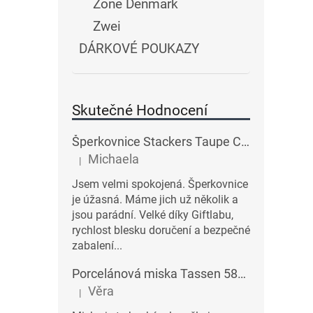
Zone Denmark
Zwei
DÁRKOVÉ POUKAZY
Skutečné Hodnocení
Šperkovnice Stackers Taupe Classic Charm Jewellery Box Lid | šedobéžová
Michaela
|
Hodnocení produktu je 5 z 5 hvězdiček.
Jsem velmi spokojená. Šperkovnice
je úžasná. Máme jich už několik a
jsou parádní. Velké díky Giftlabu,
rychlost blesku doručení a bezpečné
zabalení...
Porcelánová miska Tassen 58products 500 ml Heartful s červenými srdíčky| bílá
Věra
|
Hodnocení produktu je 3 z 5 hvězdiček.