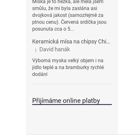
Miska je to hezká, ale měla jsem
smůlu, že mi byla zaslána asi
dvojková jakost (samozřejmě za
plnou cenu). Červená srdíčka jsou
posunuta cca o 5...
Keramická mísa na chipsy Chips BALVI | modrá
David hanák
|
Hodnocení produktu je 5 z 5 hvězdiček.
Výborná myska velký objem i na
jidlo teplé a na bramburky rychlé
dodání
Přijímáme online platby
Z