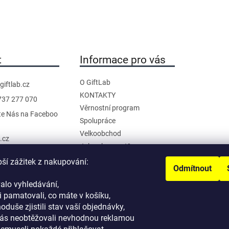
t
Informace pro vás
O GiftLab
giftlab.cz
KONTAKTY
737 277 070
Věrnostní program
te Nás na Faceboo
Spolupráce
Velkoobchod
b.cz
Jak nakupovat?
anál na YouTube
Doprava a platba
pší zážitek z nakupování:
Odmítnout
Reklamace a Vrácení
alo vyhledávání,
Obchodní podmínky
 pamatovali, co máte v košíku,
Podmínky ochrany osobních
noduše zjistili stav vaší objednávky,
údajů
ás neobtěžovali nevhodnou reklamou