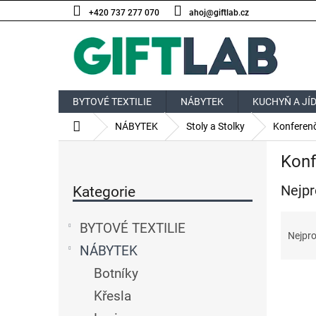
Přejít
+420 737 277 070
ahoj@giftlab.cz
na
obsah
BYTOVÉ TEXTILIE
NÁBYTEK
KUCHYŇ A JÍ
Domů
NÁBYTEK
Stoly a Stolky
Konferenč
P
Konf
o
Přeskočit
s
Nejpr
kategorie
Kategorie
t
r
Ř
a
BYTOVÉ TEXTILIE
a
Nejpro
n
z
NÁBYTEK
n
e
í
Botníky
V
n
p
ý
í
Křesla
a
p
p