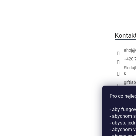
Z
á
p
a
t
Kontak
í
ahoj
@
+420 
Sleduj
k
giftla
Náš k
Pro co nejle
- aby fungov
- abychom si
- abyste jed
- abychom v