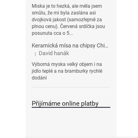
Miska je to hezká, ale měla jsem
smůlu, že mi byla zaslána asi
dvojková jakost (samozřejmě za
plnou cenu). Červená srdíčka jsou
posunuta cca o 5...
Keramická mísa na chipsy Chips BALVI | modrá
David hanák
|
Hodnocení produktu je 5 z 5 hvězdiček.
Výborná myska velký objem i na
jidlo teplé a na bramburky rychlé
dodání
Přijímáme online platby