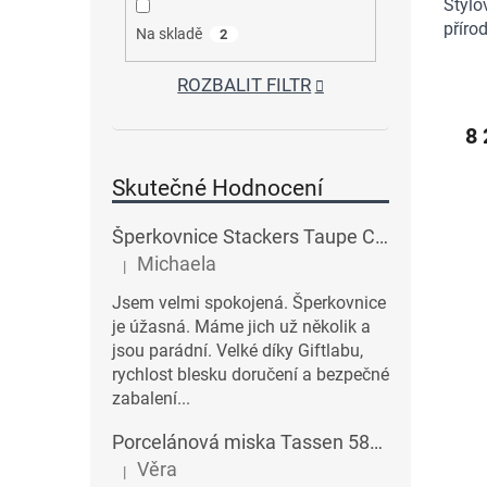
Stylo
příro
Na skladě
2
ROZBALIT FILTR
8 
Skutečné Hodnocení
Šperkovnice Stackers Taupe Classic Charm Jewellery Box Lid | šedobéžová
Michaela
|
Hodnocení produktu je 5 z 5 hvězdiček.
Jsem velmi spokojená. Šperkovnice
je úžasná. Máme jich už několik a
jsou parádní. Velké díky Giftlabu,
rychlost blesku doručení a bezpečné
zabalení...
Porcelánová miska Tassen 58products 500 ml Heartful s červenými srdíčky| bílá
Věra
|
Hodnocení produktu je 3 z 5 hvězdiček.