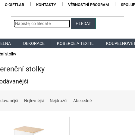
O GIFTLAB
KONTAKTY
VĚRNOSTNÍ PROGRAM
SPOLU
HLEDAT
DELNA
DEKORACE
KOBERCE A TEXTIL
KOUPELNOVÉ 
ní stolky
erenční stolky
odávanější
dávanější
Nejlevnější
Nejdražší
Abecedně