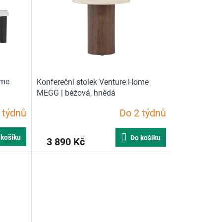
ome
Konfereční stolek Venture Home
MEGG | béžová, hnědá
 týdnů
Do 2 týdnů
 košíku
Do košíku
3 890 Kč