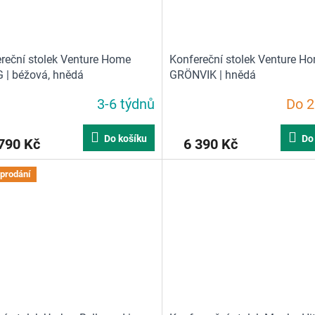
reční stolek Venture Home
Konfereční stolek Venture H
| béžová, hnědá
GRÖNVIK | hnědá
3-6 týdnů
Do 2
Do košíku
Do
790 Kč
6 390 Kč
prodání