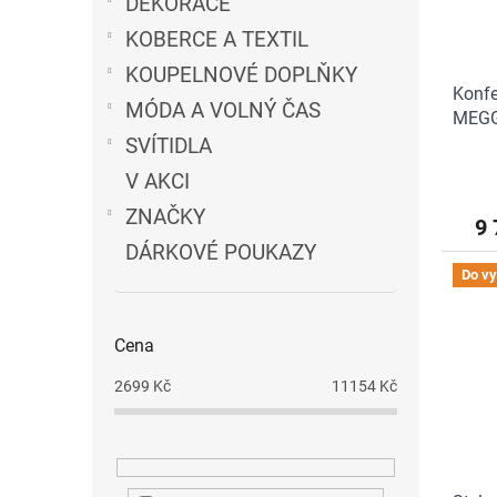
DEKORACE
KOBERCE A TEXTIL
KOUPELNOVÉ DOPLŇKY
Konfe
MÓDA A VOLNÝ ČAS
MEGG 
SVÍTIDLA
V AKCI
ZNAČKY
9 
DÁRKOVÉ POUKAZY
Do vy
Cena
2699
Kč
11154
Kč