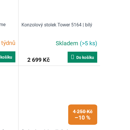
ome
Konzolový stolek Tower 5164 | bílý
 týdnů
Skladem
(>5 ks)
 košíku
Do košíku
2 699 Kč
4 250 Kč
–10 %