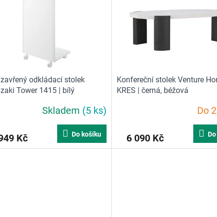
zavřený odkládací stolek
Konfereční stolek Venture H
aki Tower 1415 | bílý
KRES | černá, béžová
Skladem
(5 ks)
Do 2
Do košíku
Do
949 Kč
6 090 Kč