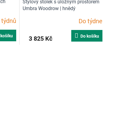
tch
Stylový stolek s úložným prostorem
Umbra Woodrow | hnědý
 týdnů
Do týdne
Průměrné
hodnocení
produktu
 košíku
Do košíku
3 825 Kč
je
5,0
z
5
hvězdiček.