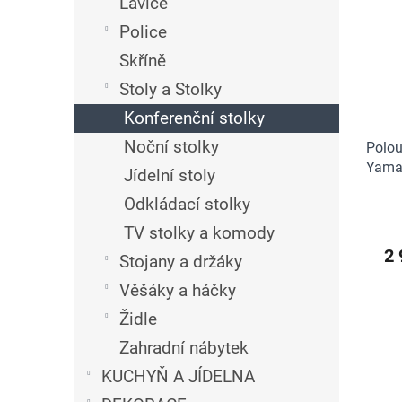
n
Lavice
i
r
e
Police
s
o
l
p
d
Skříně
r
u
Stoly a Stolky
o
k
d
t
Konferenční stolky
u
ů
Noční stolky
Polou
k
Yamaz
t
Jídelní stoly
ů
Odkládací stolky
TV stolky a komody
2 
Stojany a držáky
Věšáky a háčky
Židle
Zahradní nábytek
KUCHYŇ A JÍDELNA