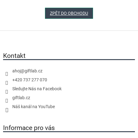
ZPĚT DO OBCHODU
Z
á
p
a
Kontakt
t
í
ahoj
@
giftlab.cz
+420 737 277 070
Sledujte Nás na Facebook
giftlab.cz
Náš kanál na YouTube
Informace pro vás