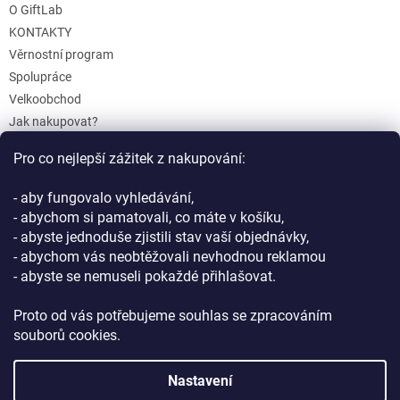
O GiftLab
KONTAKTY
Věrnostní program
Spolupráce
Velkoobchod
Jak nakupovat?
Doprava a platba
Pro co nejlepší zážitek z nakupování:
Reklamace a Vrácení
Obchodní podmínky
- aby fungovalo vyhledávání,
Podmínky ochrany osobních údajů
- abychom si pamatovali, co máte v košíku,
- abyste jednoduše zjistili stav vaší objednávky,
- abychom vás neobtěžovali nevhodnou reklamou
- abyste se nemuseli pokaždé přihlašovat.
Proto od vás potřebujeme souhlas se zpracováním
souborů cookies.
Vytvořil Shoptet
Nastavení