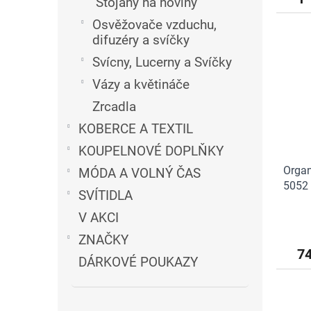
Stojany na noviny
Osvěžovače vzduchu,
difuzéry a svíčky
Svícny, Lucerny a Svíčky
Vázy a květináče
Zrcadla
KOBERCE A TEXTIL
KOUPELNOVÉ DOPLŇKY
Orga
MÓDA A VOLNÝ ČAS
5052 |
SVÍTIDLA
V AKCI
ZNAČKY
7
DÁRKOVÉ POUKAZY