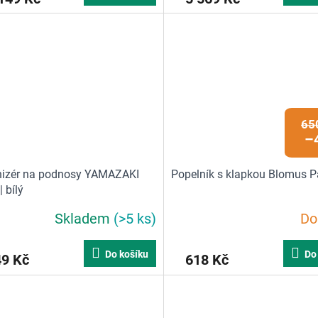
65
–
nizér na podnosy YAMAZAKI
Popelník s klapkou Blomus P
 bílý
Skladem
(>5 ks)
Do
Průměrné
hodnocení
produktu
Do košíku
Do
49 Kč
618 Kč
je
3,0
z
5
hvězdiček.