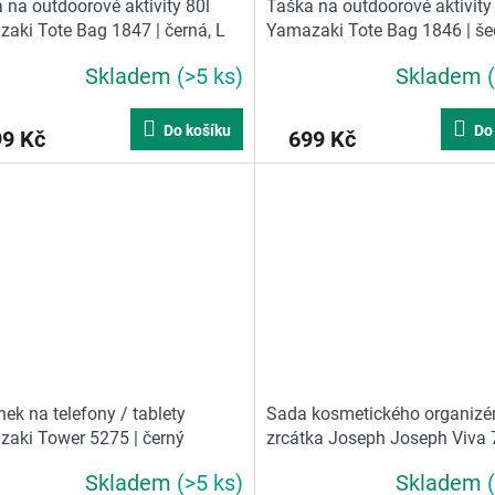
 na outdoorové aktivity 80l
Taška na outdoorové aktivity
aki Tote Bag 1847 | černá, L
Yamazaki Tote Bag 1846 | še
Skladem
(>5 ks)
Skladem
Do košíku
Do
99 Kč
699 Kč
nek na telefony / tablety
Sada kosmetického organizé
aki Tower 5275 | černý
zrcátka Joseph Joseph Viva
Skladem
(>5 ks)
Skladem