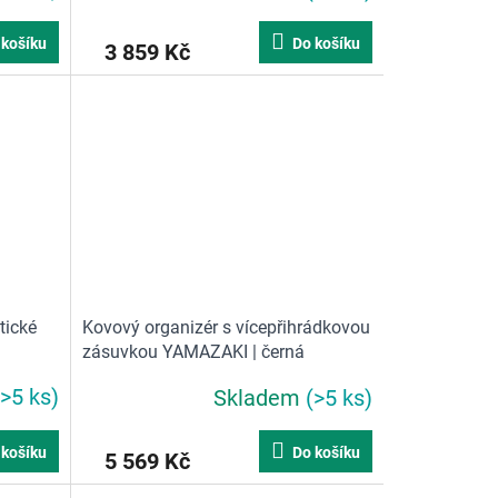
 košíku
Do košíku
3 859 Kč
tické
Kovový organizér s vícepřihrádkovou
zásuvkou YAMAZAKI | černá
(>5 ks)
Skladem
(>5 ks)
 košíku
Do košíku
5 569 Kč