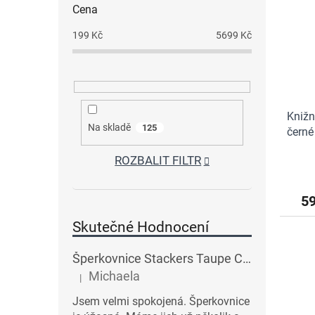
Cena
199
Kč
5699
Kč
Knižn
Na skladě
125
černé
ROZBALIT FILTR
5
Skutečné Hodnocení
Šperkovnice Stackers Taupe Classic Charm Jewellery Box Lid | šedobéžová
Michaela
|
Hodnocení produktu je 5 z 5 hvězdiček.
Jsem velmi spokojená. Šperkovnice