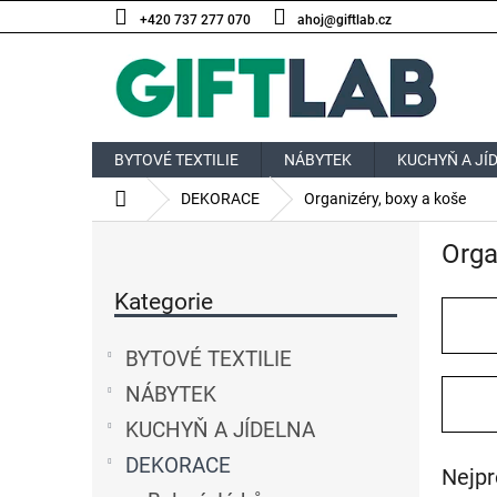
Přejít
+420 737 277 070
ahoj@giftlab.cz
na
obsah
BYTOVÉ TEXTILIE
NÁBYTEK
KUCHYŇ A JÍ
Domů
DEKORACE
Organizéry, boxy a koše
P
Orga
o
Přeskočit
s
kategorie
Kategorie
t
r
a
BYTOVÉ TEXTILIE
n
NÁBYTEK
n
í
KUCHYŇ A JÍDELNA
p
DEKORACE
a
Nejpr