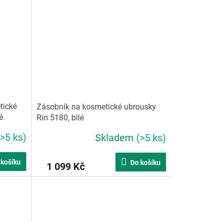
tické
Zásobník na kosmetické ubrousky
é
Rin 5180, bílé
(>5 ks)
Skladem
(>5 ks)
 košíku
Do košíku
1 099 Kč