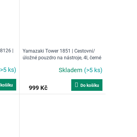
8126 |
Yamazaki Tower 1851 | Cestovní/
úložné pouzdro na nástroje, 4l, černé
(>5 ks)
Skladem
(>5 ks)
 košíku
Do košíku
999 Kč