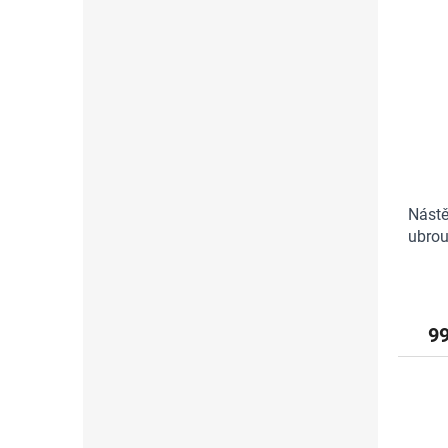
Nástě
ubrou
9