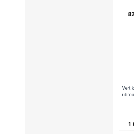
8
Verti
ubrou
1 