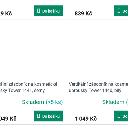
Do košíku
Do
29 Kč
839 Kč
kální zásobník na kosmetické
Vertikální zásobník na kosme
sky Tower 1441, černý
ubrousky Tower 1440, bílý
Skladem
(>5 ks)
Skladem
Do košíku
Do
049 Kč
1 049 Kč