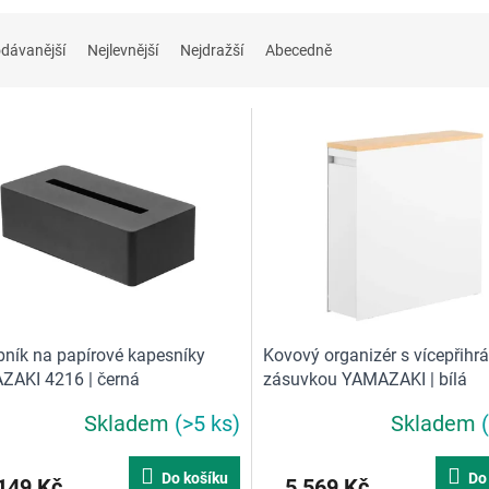
dávanější
Nejlevnější
Nejdražší
Abecedně
ník na papírové kapesníky
Kovový organizér s vícepřih
AKI 4216 | černá
zásuvkou YAMAZAKI | bílá
Skladem
(>5 ks)
Skladem
Do košíku
Do
149 Kč
5 569 Kč