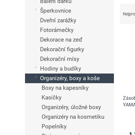
n
Balení dárků
Ř
e
Šperkovnice
a
l
Nejpro
z
Dveřní zarážky
e
Fotorámečky
V
n
ý
í
Dekorace na zeď
p
p
Dekorační figurky
i
r
Dekorační mísy
s
o
p
d
Hodiny a budíky
r
u
Organizéry, boxy a koše
o
k
d
t
Boxy na kapesníky
u
ů
Kasičky
Zásob
k
YAMAZ
t
Organizéry, úložné boxy
ů
Organizéry na kosmetiku
Popelníky
1 