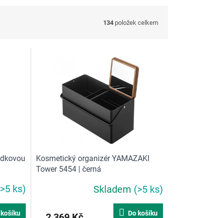
134
položek celkem
rádkovou
Kosmetický organizér YAMAZAKI
Tower 5454 | černá
(>5 ks)
Skladem
(>5 ks)
 košíku
Do košíku
2 369 Kč