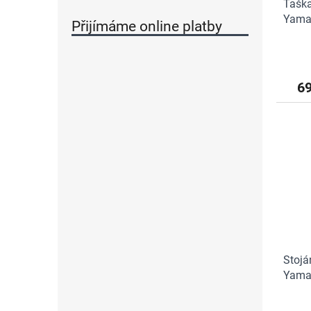
Taška
Yamaz
Přijímáme online platby
6
Stojá
Yamaz