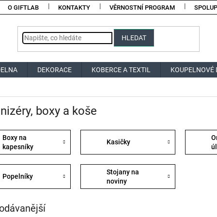
O GIFTLAB
KONTAKTY
VĚRNOSTNÍ PROGRAM
SPOLU
HLEDAT
DELNA
DEKORACE
KOBERCE A TEXTIL
KOUPELNOVÉ 
nizéry, boxy a koše
Boxy na
O
Kasičky
kapesníky
ú
Stojany na
Popelníky
noviny
odávanější