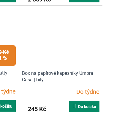
0 Kč
4 %
atty
Box na papírové kapesníky Umbra
Casa | bílý
 týdne
Do týdne
Průměrné
hodnocení
produktu
 košíku
Do košíku
245 Kč
je
4,9
z
5
hvězdiček.