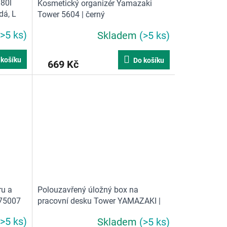
 80l
Kosmetický organizér Yamazaki
dá, L
Tower 5604 | černý
(>5 ks)
Skladem
(>5 ks)
 košíku
Do košíku
669 Kč
ru a
Polouzavřený úložný box na
 75007
pracovní desku Tower YAMAZAKI |
bílá
(>5 ks)
Skladem
(>5 ks)