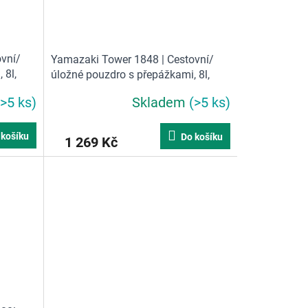
vní/
Yamazaki Tower 1848 | Cestovní/
 8l,
úložné pouzdro s přepážkami, 8l,
šedé
(>5 ks)
Skladem
(>5 ks)
 košíku
Do košíku
1 269 Kč