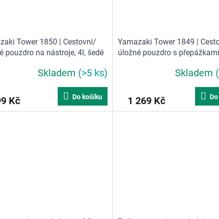
aki Tower 1850 | Cestovní/
Yamazaki Tower 1849 | Cesto
é pouzdro na nástroje, 4l, šedé
úložné pouzdro s přepážkami,
černé
Skladem
(>5 ks)
Skladem
Do košíku
Do
99 Kč
1 269 Kč