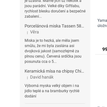
je úžasná. Máme jich už několik a
jsou parádní. Velké díky Giftlabu,
rychlost blesku doručení a bezpečné
zabalení...
Yamaz
Porcelánová miska Tassen 58products 500 ml Heartful s červenými srdíčky| bílá
úložn
Věra
|
Hodnocení produktu je 3 z 5 hvězdiček.
Miska je to hezká, ale měla jsem
smůlu, že mi byla zaslána asi
9
dvojková jakost (samozřejmě za
plnou cenu). Červená srdíčka jsou
posunuta cca o 5...
Keramická mísa na chipsy Chips BALVI | modrá
David hanák
|
Hodnocení produktu je 5 z 5 hvězdiček.
Výborná myska velký objem i na
jidlo teplé a na bramburky rychlé
dodání