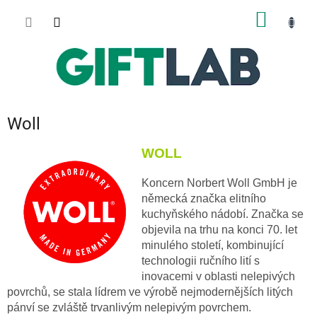
Přejít
NÁKUP
na
obsah
KOŠÍK
Woll
WOLL
Koncern Norbert Woll GmbH je
německá značka elitního
kuchyňského nádobí. Značka se
objevila na trhu na konci 70. let
minulého století, kombinující
technologii ručního lití s
inovacemi v oblasti nelepivých
povrchů, se stala lídrem ve výrobě nejmodernějších litých
pánví se zvláště trvanlivým nelepivým povrchem.