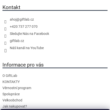
p
a
Kontakt
t
í
ahoj
@
giftlab.cz
+420 737 277 070
Sledujte Nás na Facebook
giftlab.cz
Náš kanál na YouTube
Informace pro vás
O GiftLab
KONTAKTY
Věrnostní program
Spolupráce
Velkoobchod
Jak nakupovat?