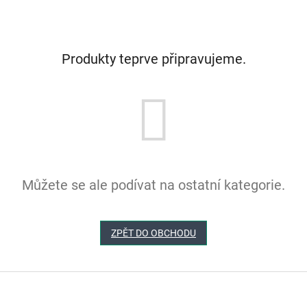
Produkty teprve připravujeme.
Můžete se ale podívat na ostatní kategorie.
ZPĚT DO OBCHODU
Z
á