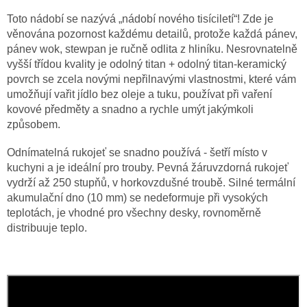
Toto nádobí se nazývá „nádobí nového tisíciletí“! Zde je
věnována pozornost každému detailů, protože každá pánev,
pánev wok, stewpan je ručně odlita z hliníku. Nesrovnatelně
vyšší třídou kvality je odolný titan + odolný titan-keramický
povrch se zcela novými nepřilnavými vlastnostmi, které vám
umožňují vařit jídlo bez oleje a tuku, používat při vaření
kovové předměty a snadno a rychle umýt jakýmkoli
způsobem.
Odnímatelná rukojeť se snadno používá - šetří místo v
kuchyni a je ideální pro trouby. Pevná žáruvzdorná rukojeť
vydrží až 250 stupňů, v horkovzdušné troubě. Silné termální
akumulační dno (10 mm) se nedeformuje při vysokých
teplotách, je vhodné pro všechny desky, rovnoměrně
distribuuje teplo.