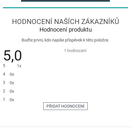
Hodnocení produktu
Buďte první, kdo napíše příspěvek k této položce.
5,0
Průměrné
1 hodnocení
hodnocení
produktu
je
5
1x
5,0
z
4
0x
5
hvězdiček.
3
0x
2
0x
1
0x
PŘIDAT HODNOCENÍ
V
ý
p
Z