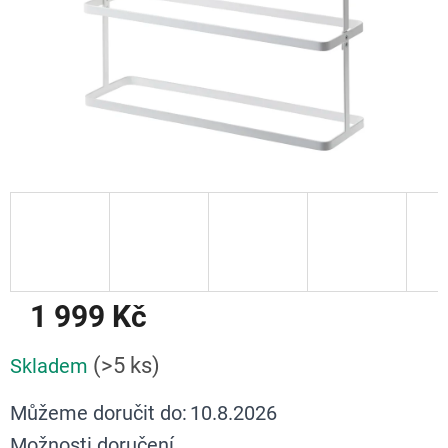
1 999 Kč
Měrná
(>5 ks)
Skladem
cena:
Můžeme doručit do:
10.8.2026
Možnosti doručení