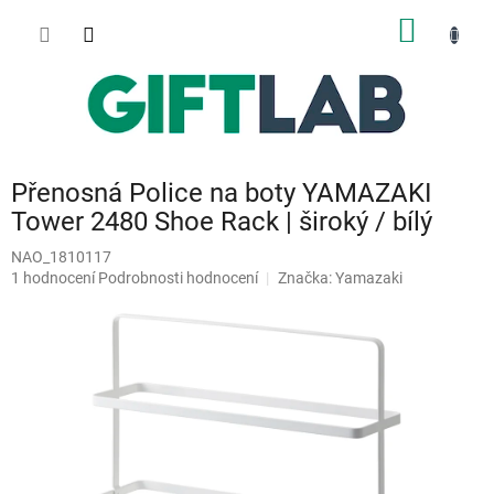
Přejít
NÁKUP
na
obsah
KOŠÍK
Přenosná Police na boty YAMAZAKI
Tower 2480 Shoe Rack | široký / bílý
NAO_1810117
Průměrné
1 hodnocení
Podrobnosti hodnocení
Značka:
Yamazaki
hodnocení
produktu
je
5,0
z
5
hvězdiček.