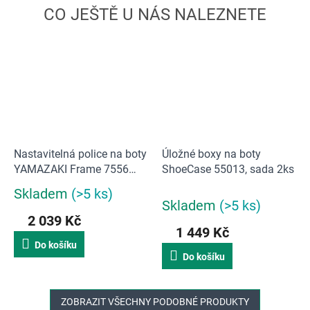
Nastavitelná police na boty
Úložné boxy na boty
YAMAZAKI Frame 7556
ShoeCase 55013, sada 2ks
Shoe Rack 3 | černá
Skladem
(>5 ks)
Průměrné
Skladem
(>5 ks)
hodnocení
2 039 Kč
produktu
1 449 Kč
je
Do košíku
5,0
Do košíku
z
5
hvězdiček.
ZOBRAZIT VŠECHNY PODOBNÉ PRODUKTY