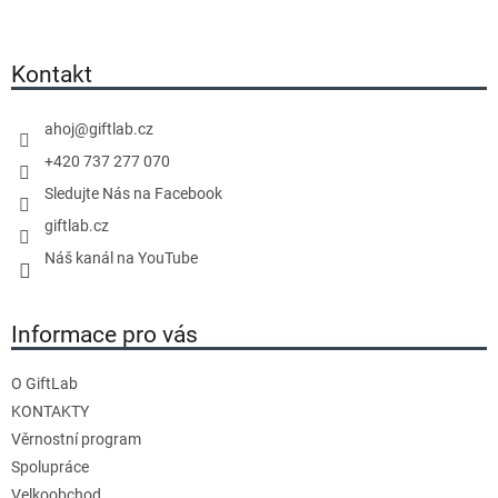
i
á
s
p
h
a
Kontakt
o
t
d
í
ahoj
@
giftlab.cz
n
o
+420 737 277 070
c
Sledujte Nás na Facebook
e
giftlab.cz
n
Náš kanál na YouTube
í
Informace pro vás
O GiftLab
KONTAKTY
Věrnostní program
Spolupráce
Velkoobchod