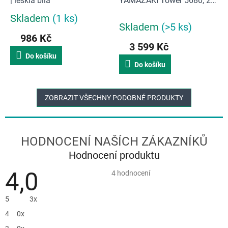
| lesklá bílá
YAMAZAKI Tower 5680, 24l
| bílá
Skladem
(1 ks)
Průměrné
Skladem
(>5 ks)
hodnocení
986 Kč
produktu
3 599 Kč
je
Do košíku
5,0
Do košíku
z
5
hvězdiček.
ZOBRAZIT VŠECHNY PODOBNÉ PRODUKTY
Hodnocení produktu
4,0
Průměrné
4 hodnocení
hodnocení
produktu
je
5
3x
4,0
z
4
0x
5
hvězdiček.