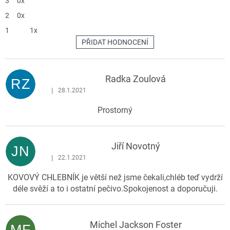
3
0x
2
0x
1
1x
PŘIDAT HODNOCENÍ
V
ý
p
Radka Zoulová
RZ
i
|
28.1.2021
Hodnocení produktu je 5 z 5 hvězdiček.
s
Prostorný
h
o
d
Jiří Novotný
n
JN
|
o
22.1.2021
Hodnocení produktu je 5 z 5 hvězdiček.
c
KOVOVÝ CHLEBNÍK je větší než jsme čekali,chléb teď vydrží
e
déle svěží a to i ostatní pečivo.Spokojenost a doporučuji.
n
í
Michel Jackson Foster
MF