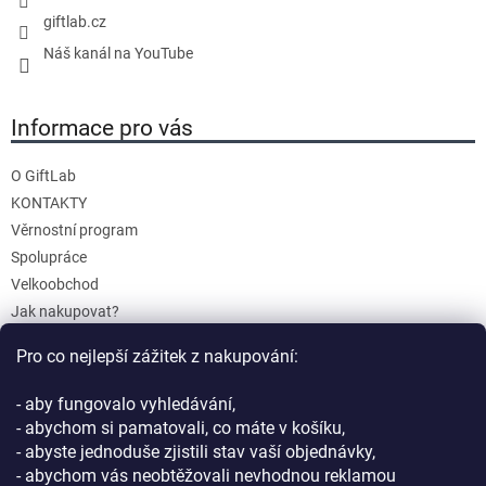
giftlab.cz
Náš kanál na YouTube
Informace pro vás
O GiftLab
KONTAKTY
Věrnostní program
Spolupráce
Velkoobchod
Jak nakupovat?
Doprava a platba
Pro co nejlepší zážitek z nakupování:
Reklamace a Vrácení
Obchodní podmínky
- aby fungovalo vyhledávání,
Podmínky ochrany osobních údajů
- abychom si pamatovali, co máte v košíku,
- abyste jednoduše zjistili stav vaší objednávky,
- abychom vás neobtěžovali nevhodnou reklamou