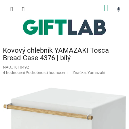
Přejít
NÁKUP
na
obsah
KOŠÍK
Kovový chlebník YAMAZAKI Tosca
Bread Case 4376 | bílý
NAO_1810492
Průměrné
4 hodnocení
Podrobnosti hodnocení
Značka:
Yamazaki
hodnocení
produktu
je
4,0
z
5
hvězdiček.