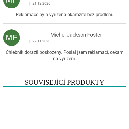
|
21.12.2020
Hodnocení produktu je 5 z 5 hvězdiček.
Reklamace byla vyrizena okamzite bez prodleni.
Michel Jackson Foster
MF
|
22.11.2020
Hodnocení produktu je 1 z 5 hvězdiček.
Chlebnik dorazil poskozeny. Poslal jsem reklamaci, cekam
na vyrizeni.
SOUVISEJÍCÍ PRODUKTY