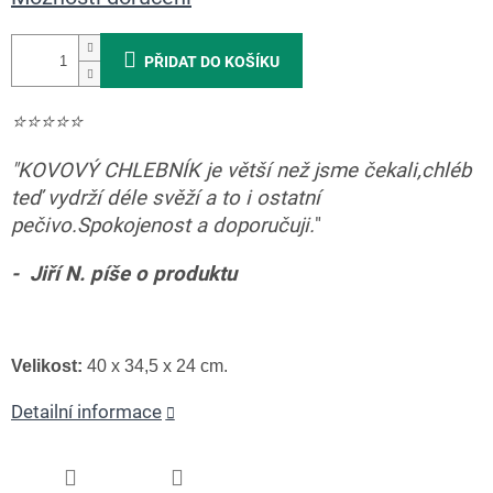
PŘIDAT DO KOŠÍKU
⭐️
⭐️
⭐️
⭐️
⭐️
"
KOVOVÝ CHLEBNÍK je větší než jsme čekali,chléb
teď vydrží déle svěží a to i ostatní
pečivo.Spokojenost a doporučuji.
"
-
Jiří N. píše o produktu
Velikost:
40 x 34,5 x 24 cm.
Detailní informace