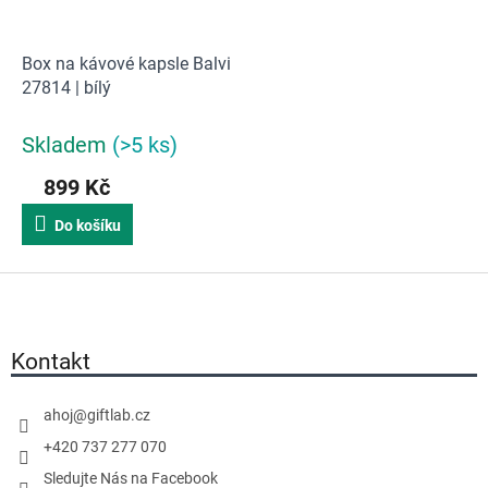
Box na kávové kapsle Balvi
27814 | bílý
Skladem
(>5 ks)
899 Kč
Do košíku
Z
á
p
a
Kontakt
t
í
ahoj
@
giftlab.cz
+420 737 277 070
Sledujte Nás na Facebook