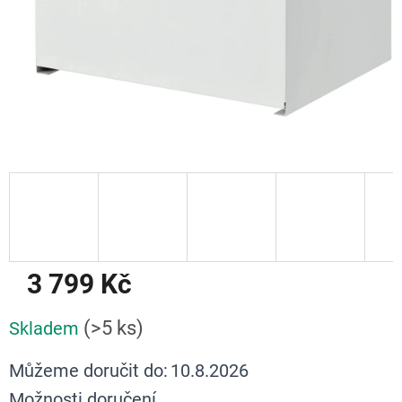
3 799 Kč
Měrná
(>5 ks)
Skladem
cena:
Můžeme doručit do:
10.8.2026
Možnosti doručení