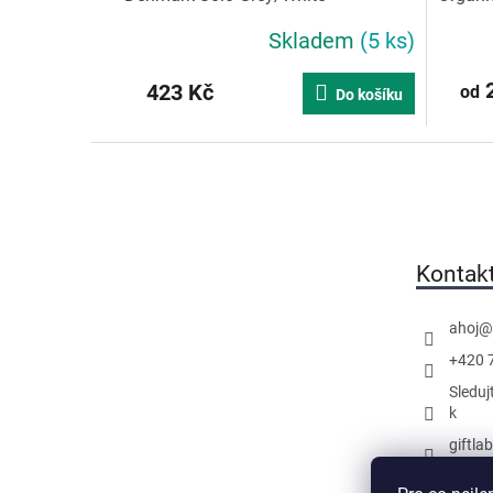
Skladem
(5 ks)
2
423 Kč
od
Do košíku
Z
á
p
a
t
Kontak
í
ahoj
@
+420 
Sleduj
k
giftla
Náš k