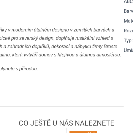
ABC
Barv
Mate
ňky v moderním útulném designu v zemitých barvách a
Roz
ypické pro severský design, doplňuje rustikální vzhled s
Typ
:
 a zahradních doplňků, dekorací a nábytku firmy Broste
Umí
inu, která vytváří domov s hřejivou a útulnou atmosférou.
ynete s přírodou.