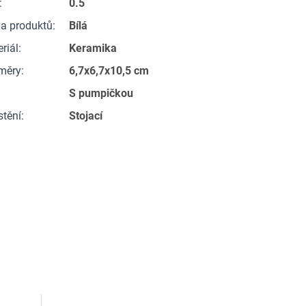
:
0.5
a produktů
:
Bílá
riál
:
Keramika
měry
:
6,7x6,7x10,5 cm
S pumpičkou
stění
:
Stojací