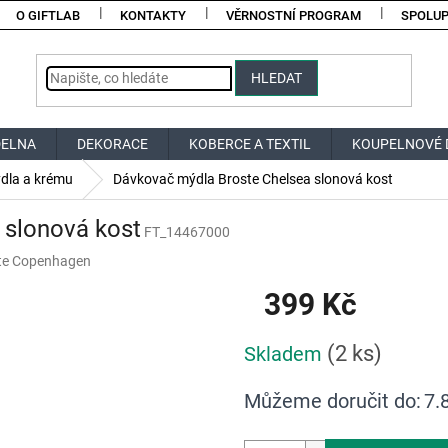
O GIFTLAB
KONTAKTY
VĚRNOSTNÍ PROGRAM
SPOLU
HLEDAT
DELNA
DEKORACE
KOBERCE A TEXTIL
KOUPELNOVÉ 
dla a krému
Dávkovač mýdla Broste Chelsea slonová kost
 slonová kost
FT_14467000
te Copenhagen
399 Kč
Měrná
(2 ks)
Skladem
cena:
Můžeme doručit do:
7.