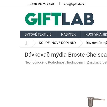
Přejít
+420 737 277 070
ahoj@giftlab.cz
na
obsah
BYTOVÉ TEXTILIE
NÁBYTEK
KUCHYŇ A JÍ
Domů
KOUPELNOVÉ DOPLŇKY
Dávkovače mý
Dávkovač mýdla Broste Chelsea
Průměrné
Neohodnoceno
Podrobnosti hodnocení
Značka:
Bros
hodnocení
produktu
je
0,0
z
5
hvězdiček.