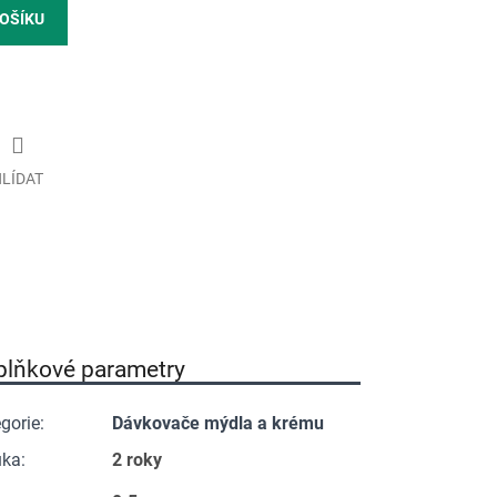
KOŠÍKU
LÍDAT
plňkové parametry
gorie
:
Dávkovače mýdla a krému
uka
:
2 roky