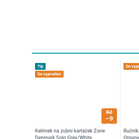
Tip
Do vyp
Do vyprodání
469
Kč
–9
%
Kelímek na zubní kartáček Zone
Ručník
Denmark Solo Grey/White
Organi