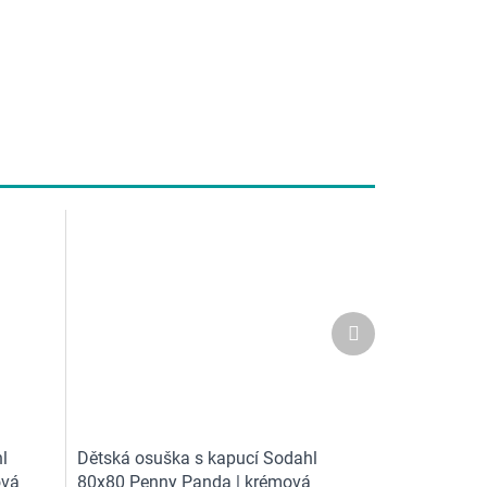
Další
produkt
l
Dětská osuška s kapucí Sodahl
ová
80x80 Penny Panda | krémová