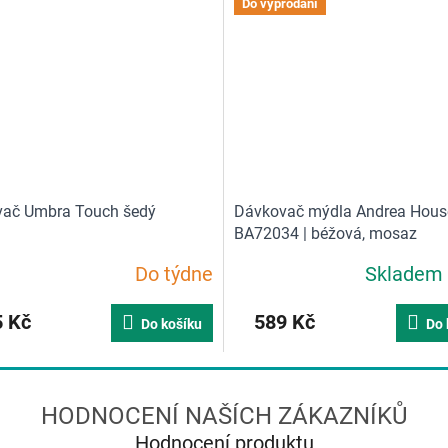
Do vyprodání
ač Umbra Touch šedý
Dávkovač mýdla Andrea Hous
BA72034 | béžová, mosaz
Do týdne
Skladem
 Kč
589 Kč
Do košíku
Do 
Hodnocení produktu