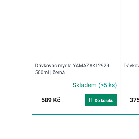
Dávkovač mýdla YAMAZAKI 2929
Dávkov
500ml | černá
Skladem
(>5 ks)
589 Kč
375
Do košíku