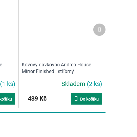
Další
produkt
e
Kovový dávkovač Andrea House
Mirror Finished | stříbrný
(1 ks)
Skladem
(2 ks)
439 Kč
košíku
Do košíku