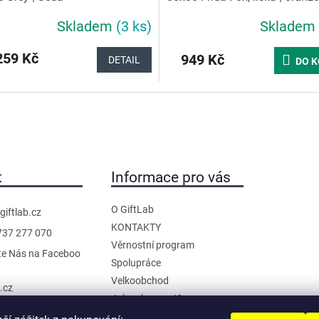
Skladem
(3 ks)
Skladem
59 Kč
949 Kč
DETAIL
DO K
t
Informace pro vás
O GiftLab
giftlab.cz
KONTAKTY
737 277 070
Věrnostní program
te Nás na Faceboo
Spolupráce
Velkoobchod
b.cz
Jak nakupovat?
anál na YouTube
Doprava a platba