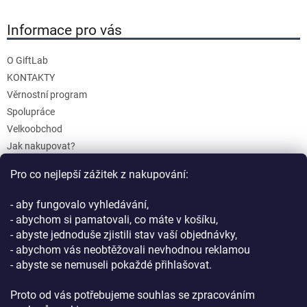
Informace pro vás
O GiftLab
KONTAKTY
Věrnostní program
Spolupráce
Velkoobchod
Jak nakupovat?
Doprava a platba
Pro co nejlepší zážitek z nakupování:
Reklamace a Vrácení
Obchodní podmínky
- aby fungovalo vyhledávání,
Podmínky ochrany osobních údajů
- abychom si pamatovali, co máte v košíku,
- abyste jednoduše zjistili stav vaší objednávky,
- abychom vás neobtěžovali nevhodnou reklamou
- abyste se nemuseli pokaždé přihlašovat.
Proto od vás potřebujeme souhlas se zpracováním