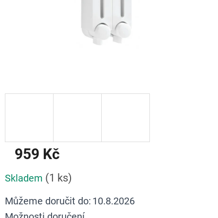
959 Kč
Měrná
(1 ks)
Skladem
cena:
Můžeme doručit do:
10.8.2026
Možnosti doručení