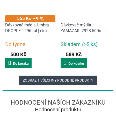
–9 %
555 Kč
Dávkovač mýdla Umbra
Dávkovač mýdla
DROPLET 296 ml | čirá
YAMAZAKI 2928 500ml |
bílá
Do týdne
Skladem
(>5 ks)
500 Kč
589 Kč
Do košíku
Do košíku
ZOBRAZIT VŠECHNY PODOBNÉ PRODUKTY
Hodnocení produktu