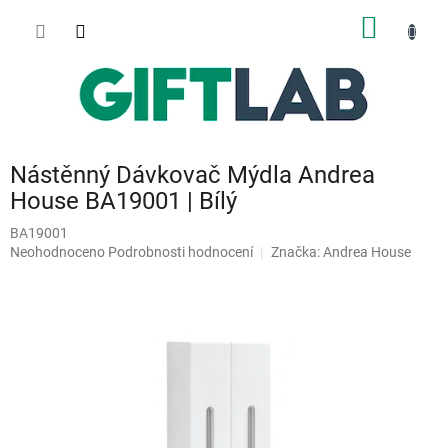
Přejít
NÁKUP
na
obsah
KOŠÍK
Nástěnný Dávkovač Mýdla Andrea
House BA19001 | Bílý
BA19001
Průměrné
Neohodnoceno
Podrobnosti hodnocení
Značka:
Andrea House
hodnocení
produktu
je
0,0
z
5
hvězdiček.