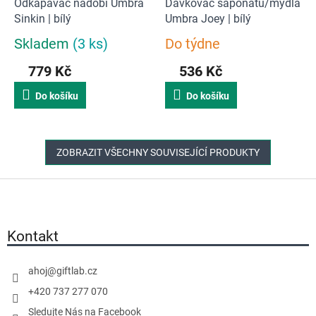
Odkapávač nádobí Umbra
Dávkovač saponátu/mýdla
Sinkin | bílý
Umbra Joey | bílý
Skladem
(3 ks)
Do týdne
Průměrné
Průměrné
hodnocení
hodnocení
779 Kč
536 Kč
produktu
produktu
je
je
Do košíku
Do košíku
5,0
5,0
z
z
5
5
hvězdiček.
hvězdiček.
ZOBRAZIT VŠECHNY SOUVISEJÍCÍ PRODUKTY
Z
á
p
a
Kontakt
t
í
ahoj
@
giftlab.cz
+420 737 277 070
Sledujte Nás na Facebook