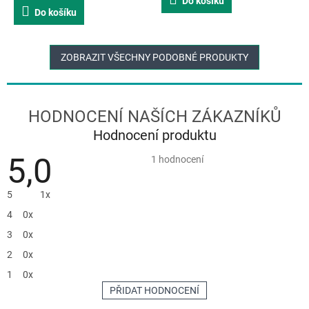
Do košíku
4,0
Do košíku
z
5
hvězdiček.
ZOBRAZIT VŠECHNY PODOBNÉ PRODUKTY
Hodnocení produktu
5,0
Průměrné
1 hodnocení
hodnocení
produktu
je
5
1x
5,0
z
4
0x
5
hvězdiček.
3
0x
2
0x
1
0x
PŘIDAT HODNOCENÍ
V