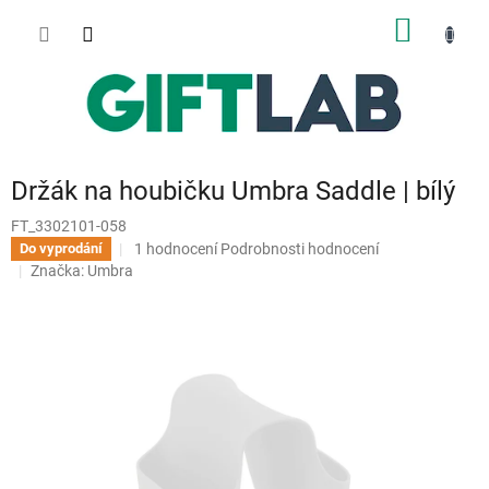
Přejít
NÁKUP
na
obsah
KOŠÍK
Držák na houbičku Umbra Saddle | bílý
FT_3302101-058
Průměrné
1 hodnocení
Podrobnosti hodnocení
Do vyprodání
hodnocení
Značka:
Umbra
produktu
je
5,0
z
5
hvězdiček.