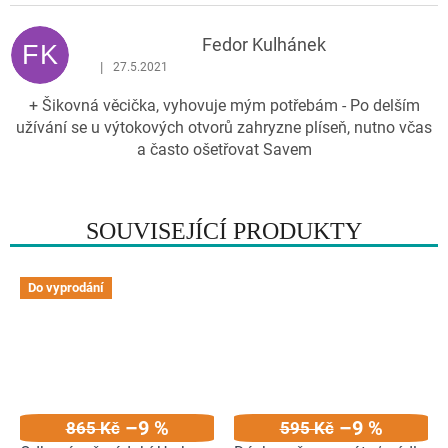
ý
p
Fedor Kulhánek
FK
i
|
27.5.2021
Hodnocení produktu je 5 z 5 hvězdiček.
s
+ Šikovná věcička, vyhovuje mým potřebám - Po delším
h
užívání se u výtokových otvorů zahryzne plíseň, nutno včas
o
a často ošetřovat Savem
d
n
o
c
SOUVISEJÍCÍ PRODUKTY
e
n
Do vyprodání
í
–9 %
–9 %
865 Kč
595 Kč