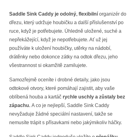
Saddle Sink Caddy je odolný, flexibilní
organizér do
dřezu, který udržuje houbičku a další příslušenství po
ruce, když je potřebujete. Úhledně uložené, suché a
nepřekážející, když je nepotřebujete. Ať už jej
používáte k uložení houbičky, utěrky na nádobí,
drátěnky nebo dokonce zátky na odtok dřezu, jeho
všestrannost si okamžitě zamilujete.
Samozřejmě oceníte i drobné detaily, jako jsou
odtokové otvory, které pomáhají zajistit, aby vaše
oblíbená houba a kartáč
rychle uschly a zůstaly bez
zápachu.
A co je nejlepší, Saddle Sink Caddy
nevyžaduje žádné speciální nastavení, takže se
nemusíte trápit s přísavkami nebo jakýmikoliv háčky.
Saddle Sink Caddy jednoduše vložíte o
přepážku