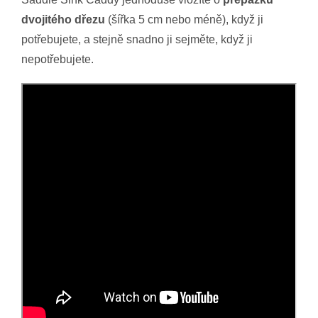
dvojitého dřezu
(šířka 5 cm nebo méně), když ji
potřebujete, a stejně snadno ji sejměte, když ji
nepotřebujete.