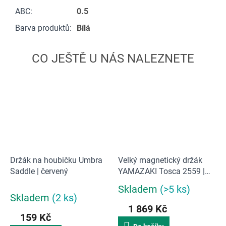
ABC
:
0.5
Barva produktů
:
Bílá
Držák na houbičku Umbra
Velký magnetický držák
Saddle | červený
YAMAZAKI Tosca 2559 |
široký/bílý
Skladem
(>5 ks)
Průměrné
Skladem
(2 ks)
hodnocení
1 869 Kč
produktu
159 Kč
je