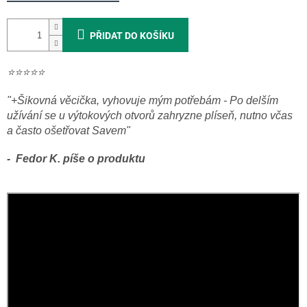
PŘIDAT DO KOŠÍKU
⭐️⭐️⭐️⭐️⭐️
"
+Šikovná věcička, vyhovuje mým potřebám - Po delším
užívání se u výtokových otvorů zahryzne plíseň, nutno včas
a často ošetřovat Savem
"
-
Fedor K. píše o produktu