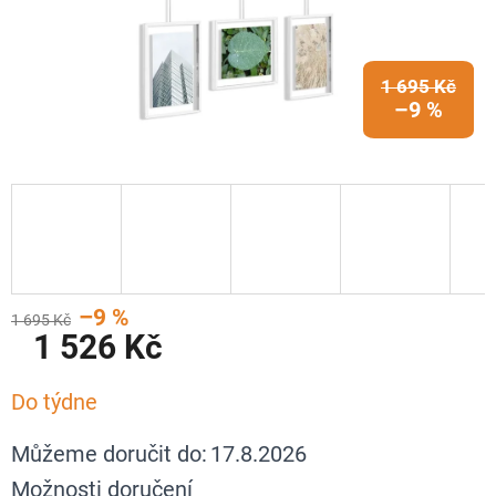
1 695 Kč
–9 %
–9 %
1 695 Kč
1 526 Kč
Měrná
Do týdne
cena:
Můžeme doručit do:
17.8.2026
Možnosti doručení