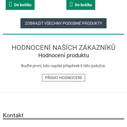
Do košíku
Do košíku
ZOBRAZIT VŠECHNY PODOBNÉ PRODUKTY
Hodnocení produktu
Buďte první, kdo napíše příspěvek k této položce.
PŘIDAT HODNOCENÍ
Z
á
p
a
Kontakt
t
í