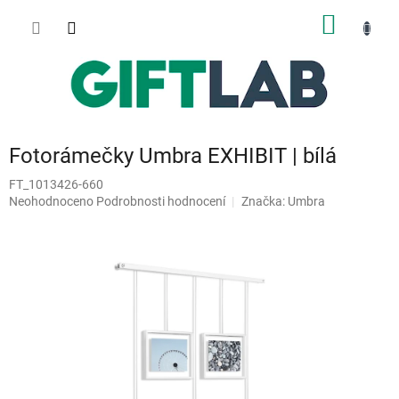
Přejít
NÁKUP
na
obsah
KOŠÍK
Fotorámečky Umbra EXHIBIT | bílá
FT_1013426-660
Průměrné
Neohodnoceno
Podrobnosti hodnocení
Značka:
Umbra
hodnocení
produktu
je
0,0
z
5
hvězdiček.