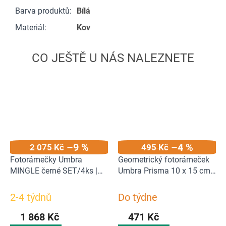
Barva produktů
:
Bílá
Materiál
:
Kov
–9 %
–4 %
2 075 Kč
495 Kč
Fotorámečky Umbra
Geometrický fotorámeček
MINGLE černé SET/4ks |
Umbra Prisma 10 x 15 cm |
černá
černý
2-4 týdnů
Do týdne
1 868 Kč
471 Kč