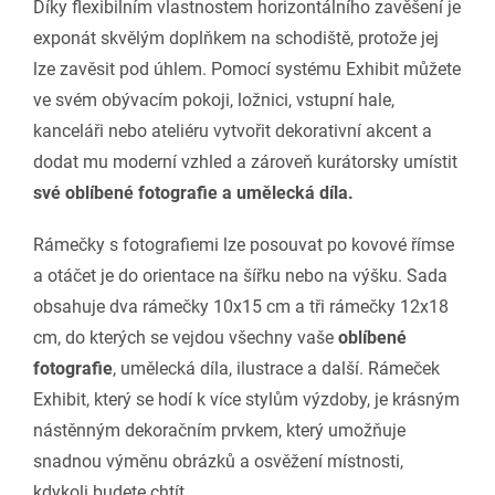
Díky flexibilním vlastnostem horizontálního zavěšení je
exponát skvělým doplňkem na schodiště, protože jej
lze zavěsit pod úhlem. Pomocí systému Exhibit můžete
ve svém obývacím pokoji, ložnici, vstupní hale,
kanceláři nebo ateliéru vytvořit dekorativní akcent a
dodat mu moderní vzhled a zároveň kurátorsky umístit
své oblíbené fotografie a umělecká díla.
Rámečky s fotografiemi lze posouvat po kovové římse
a otáčet je do orientace na šířku nebo na výšku. Sada
obsahuje dva rámečky 10x15 cm a tři rámečky 12x18
cm, do kterých se vejdou všechny vaše
oblíbené
fotografie
, umělecká díla, ilustrace a další. Rámeček
Exhibit, který se hodí k více stylům výzdoby, je krásným
nástěnným dekoračním prvkem, který umožňuje
snadnou výměnu obrázků a osvěžení místnosti,
kdykoli budete chtít.