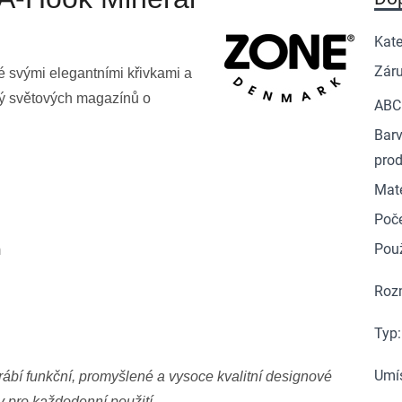
Kate
Zár
é svými elegantními křivkami a
dný světových magazínů o
ABC
Bar
pro
Mate
Poč
Použ
m
Roz
Typ
:
Umí
ábí funkční, promyšlené a vysoce kvalitní designové
 pro každodenní použití.