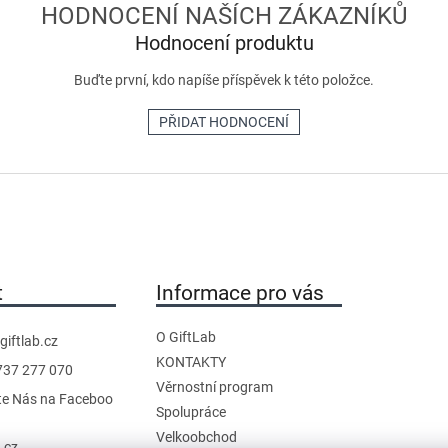
Hodnocení produktu
Buďte první, kdo napíše příspěvek k této položce.
PŘIDAT HODNOCENÍ
t
Informace pro vás
O GiftLab
giftlab.cz
KONTAKTY
737 277 070
Věrnostní program
te Nás na Faceboo
Spolupráce
Velkoobchod
b.cz