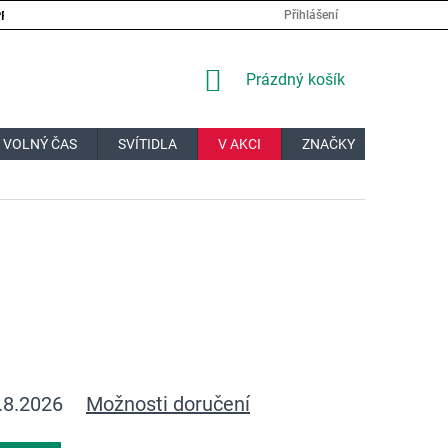
PRÁCE
VELKOOBCHOD
JAK NAKUPOVAT?
DOPRAVA A PL
Přihlášení
NÁKUPNÍ
Prázdný košík
KOŠÍK
 VOLNÝ ČAS
SVÍTIDLA
V AKCI
ZNAČKY
DÁRKOV
.8.2026
Možnosti doručení