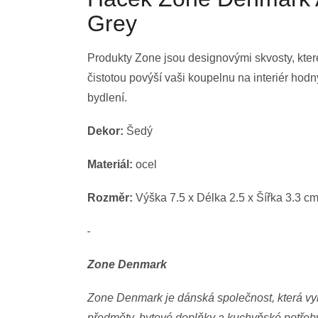
Grey
Produkty Zone jsou designovými skvosty, kter
čistotou povýší vaši koupelnu na interiér ho
bydlení.
Dekor:
Šedý
Materiál:
ocel
Rozměr:
Výška 7.5 x Délka 2.5 x Šířka 3.3 c
-
Zone Denmark
Zone Denmark je dánská společnost, která vyr
předměty, bytové doplňky a kuchyňské potřeby