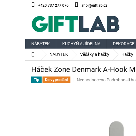
Přejít
+420 737 277 070
ahoj@giftlab.cz
na
obsah
NÁBYTEK
KUCHYŇ A JÍDELNA
DEKORACE
Domů
NÁBYTEK
Věšáky a háčky
Háčky
Háček Zone Denmark A-Hook Min
Průměrné
Neohodnoceno
Podrobnosti ho
Tip
Do vyprodání
hodnocení
produktu
je
0,0
z
5
hvězdiček.