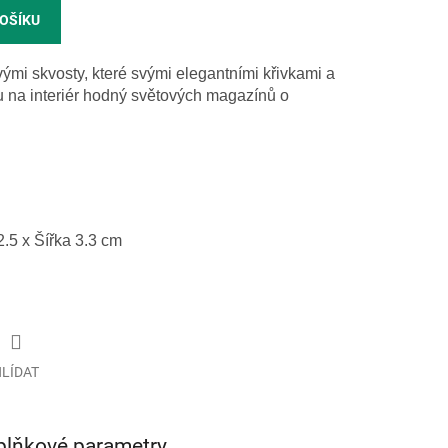
KOŠÍKU
mi skvosty, které svými elegantními křivkami a
u na interiér hodný světových magazínů o
2.5 x Šířka 3.3 cm
LÍDAT
plňkové parametry