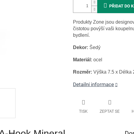
PŘIDAT DO 
Produkty Zone jsou designový
čistotou povýší vaši koupeln
bydlení.
Dekor:
Šedý
Materiál:
ocel
Rozměr:
Výška 7.5 x Délka 
Detailní informace
TISK
ZEPTAT SE
H
A-Hook Mineral
Do