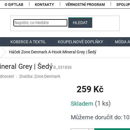
O GIFTLAB
KONTAKTY
VĚRNOSTNÍ PROGRAM
SPOLU
HLEDAT
KOBERCE A TEXTIL
KOUPELNOVÉ DOPLŇKY
MÓDA A
Háček Zone Denmark A-Hook Mineral Grey | Šedý
eral Grey | Šedý
B_331836
dnocení
Značka:
Zone Denmark
259 Kč
Měrná
(1 ks)
Skladem
cena:
Můžeme doručit do:
10