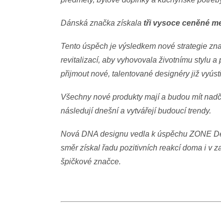
Dánská značka získala
tři vysoce ceněné m
Tento úspěch je výsledkem nové strategie z
revitalizací, aby vyhovovala životnímu stylu 
přijmout nové, talentované designéry již vyús
Všechny nové produkty mají a budou mít nadča
následují dnešní a vytvářejí budoucí trendy.
Nová DNA designu vedla k úspěchu ZONE Den
směr získal řadu pozitivních reakcí doma i v z
špičkové značce.