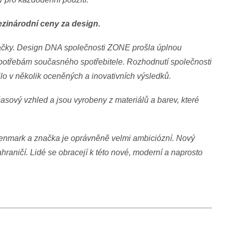
ezinárodní ceny za design.
načky. Design DNA společnosti ZONE prošla úplnou
a potřebám současného spotřebitele. Rozhodnutí společnosti
tilo v několik oceněných a inovativních výsledků.
sový vzhled a jsou vyrobeny z materiálů a barev, které
mark a značka je oprávněně velmi ambiciózní. Nový
ahraničí. Lidé se obracejí k této nové, moderní a naprosto