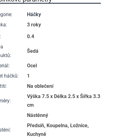
gorie
:
Háčky
uka
:
3 roky
:
0.4
va
Šedá
duktů
:
riál
:
Ocel
et háčků
:
1
ití
:
Na oblečení
Výška 7.5 x Délka 2.5 x Šířka 3.3
měry
:
cm
Nástěnný
Předsíň, Koupelna, Ložnice,
stění
:
Kuchyně