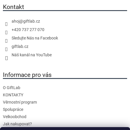
a
Kontakt
t
í
ahoj
@
giftlab.cz
+420 737 277 070
Sledujte Nás na Facebook
giftlab.cz
Náš kanál na YouTube
Informace pro vás
O GiftLab
KONTAKTY
Věrnostní program
Spolupráce
Velkoobchod
Jak nakupovat?