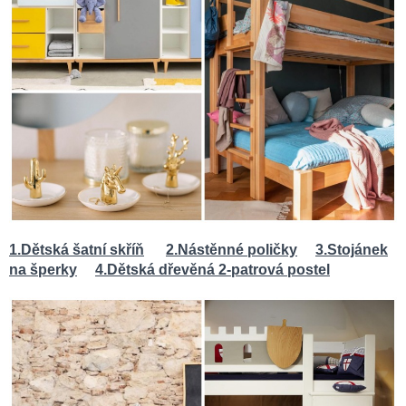
1.
Dětská šatní skříň
2.
Nástěnné poličky
3.Stojánek
na šperky
4.Dětská dřevěná 2-patrová postel