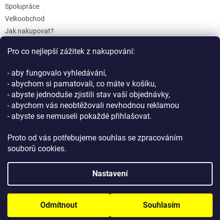
Spolupráce
Velkoobchod
Jak nakupovat?
Doprava a platba
Pro co nejlepší zážitek z nakupování:
Reklamace a Vrácení
Obchodní podmínky
- aby fungovalo vyhledávání,
Podmínky ochrany osobních údajů
- abychom si pamatovali, co máte v košíku,
- abyste jednoduše zjistili stav vaší objednávky,
- abychom vás neobtěžovali nevhodnou reklamou
- abyste se nemuseli pokaždé přihlašovat.
Proto od vás potřebujeme souhlas se zpracováním
souborů cookies.
Vytvořil Shoptet
Nastavení
Copyright 2026
GIFTLAB.cz
. Všechna práva vyhrazena.
Upravit
Odmítnout
Souhlasím
nastavení cookies