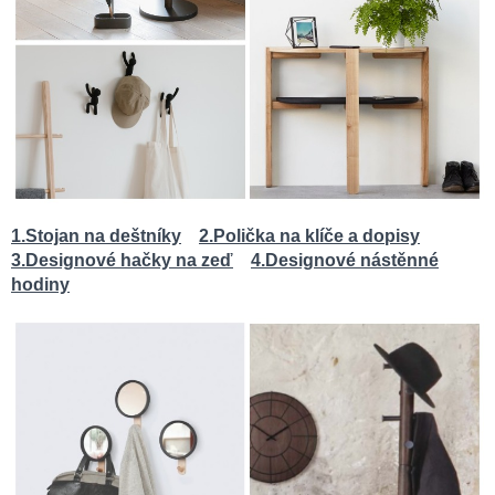
1.Stojan na deštníky
2.Polička na klíče a dopisy
3.Designové hačky na zeď
4.Designové nástěnné
hodiny