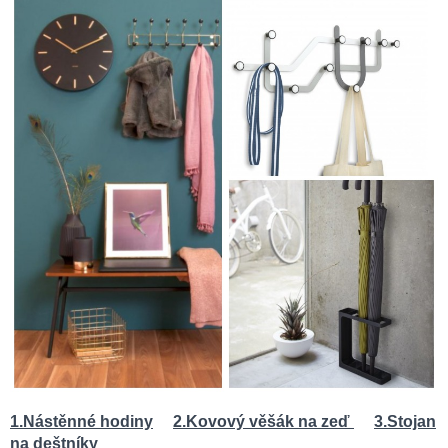
1.Nástěnné hodiny
2.Kovový věšák na zeď
3.Stojan
na deštníky