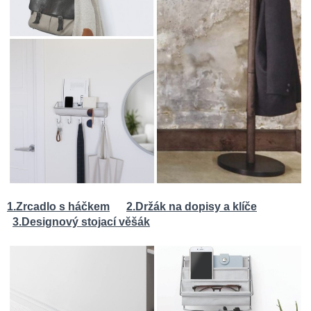
1.
Zrcadlo s háčkem
2.
Držák na dopisy a klíče
3.Designový stojací věšák