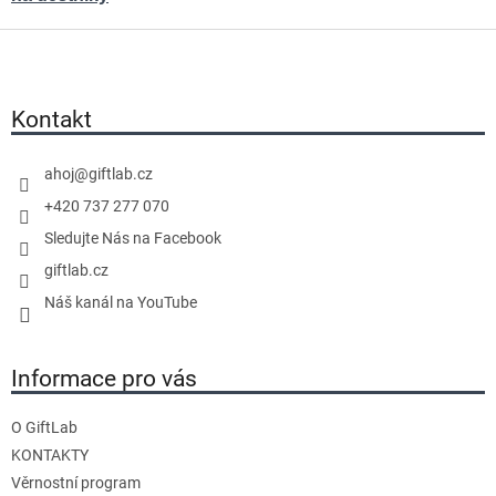
Z
á
p
a
Kontakt
t
í
ahoj
@
giftlab.cz
+420 737 277 070
Sledujte Nás na Facebook
giftlab.cz
Náš kanál na YouTube
Informace pro vás
O GiftLab
KONTAKTY
Věrnostní program