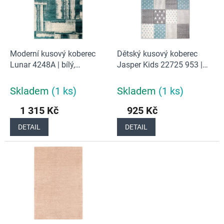
s
o
p
d
r
u
o
k
d
t
Moderní kusový koberec
Dětský kusový koberec
u
ů
Lunar 4248A | bílý,
Jasper Kids 22725 953 |
k
tyrkysový
modrý
t
Skladem
(1 ks)
Skladem
(1 ks)
ů
1 315 Kč
925 Kč
DETAIL
DETAIL