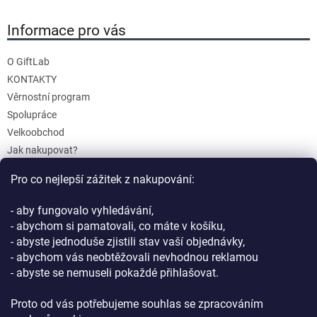
ý
Informace pro vás
p
i
s
O GiftLab
u
KONTAKTY
Věrnostní program
Spolupráce
Velkoobchod
Jak nakupovat?
Doprava a platba
Pro co nejlepší zážitek z nakupování:
Reklamace a Vrácení
Obchodní podmínky
- aby fungovalo vyhledávání,
Podmínky ochrany osobních údajů
- abychom si pamatovali, co máte v košíku,
- abyste jednoduše zjistili stav vaší objednávky,
- abychom vás neobtěžovali nevhodnou reklamou
- abyste se nemuseli pokaždé přihlašovat.
Proto od vás potřebujeme souhlas se zpracováním