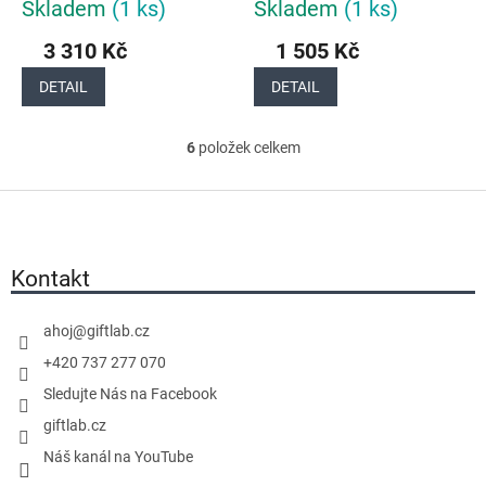
Skladem
(1 ks)
Skladem
(1 ks)
3 310 Kč
1 505 Kč
DETAIL
DETAIL
6
položek celkem
O
v
Z
l
á
á
p
d
a
Kontakt
a
t
c
í
í
ahoj
@
giftlab.cz
p
+420 737 277 070
r
Sledujte Nás na Facebook
v
giftlab.cz
k
y
Náš kanál na YouTube
v