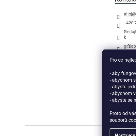
ahoj
@
+420 
Sleduj
k
giftla
Náš k
Pro co nejle
- aby fungov
- abychom si
- abyste jed
- abychom v
- abyste se 
Proto od vá
souborů coo
Nastaven