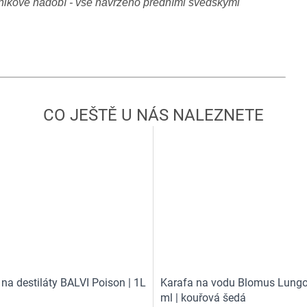
piknikové nádobí - vše navrženo předními švédskými
na destiláty BALVI Poison | 1L
Karafa na vodu Blomus Lung
ml | kouřová šedá