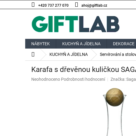
Přejít
+420 737 277 070
ahoj@giftlab.cz
na
obsah
NÁBYTEK
KUCHYŇ A JÍDELNA
DEKORACE
Domů
KUCHYŇ A JÍDELNA
Servírování a stolo
Karafa s dřevěnou kuličkou SAG
Průměrné
Neohodnoceno
Podrobnosti hodnocení
Značka:
Saga
hodnocení
produktu
je
0,0
z
5
hvězdiček.