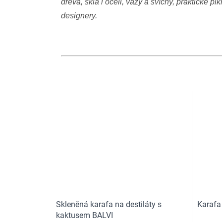
dřeva, skla i oceli, vázy a svícny, praktické 
designery.
Skleněná karafa na destiláty s
Karafa 
kaktusem BALVI