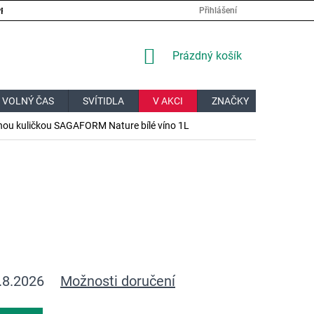
PRÁCE
VELKOOBCHOD
JAK NAKUPOVAT?
DOPRAVA A PL
Přihlášení
NÁKUPNÍ
Prázdný košík
KOŠÍK
 VOLNÝ ČAS
SVÍTIDLA
V AKCI
ZNAČKY
DÁRKOV
nou kuličkou SAGAFORM Nature bílé víno 1L
.8.2026
Možnosti doručení