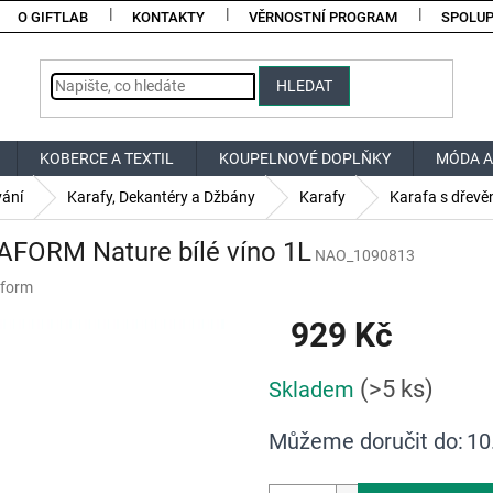
O GIFTLAB
KONTAKTY
VĚRNOSTNÍ PROGRAM
SPOLU
HLEDAT
KOBERCE A TEXTIL
KOUPELNOVÉ DOPLŇKY
MÓDA A
vání
Karafy, Dekantéry a Džbány
Karafy
Karafa s dřevě
AFORM Nature bílé víno 1L
NAO_1090813
form
929 Kč
Měrná
(>5 ks)
Skladem
cena:
Můžeme doručit do:
10