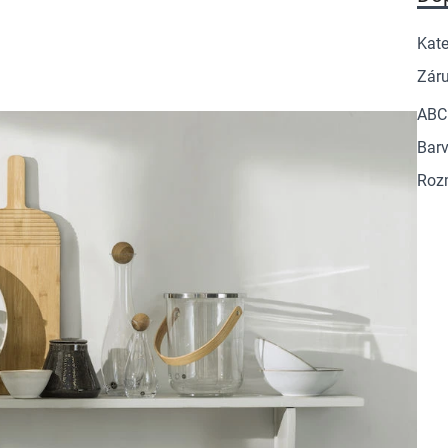
Kate
Zár
ABC
Barv
Roz