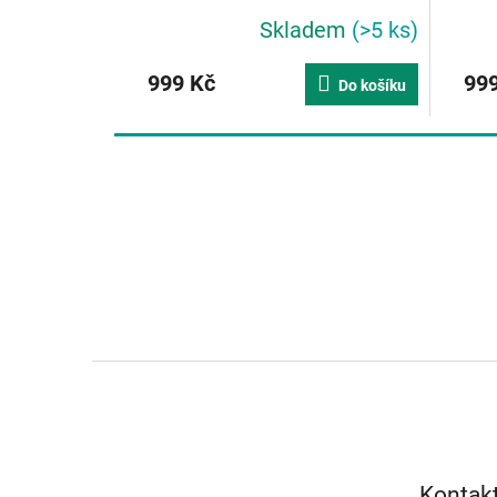
Skladem
(>5 ks)
999 Kč
999
Do košíku
Z
á
p
a
t
Kontak
í