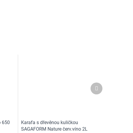
Další
produkt
o 650
Karafa s dřevěnou kuličkou
SAGAFORM Nature červ.víno 2L