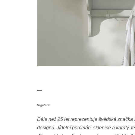
—
Sagaform
Déle než 25 let reprezentuje švédská značk
designu. Jídelní porcelán, sklenice a karafy, t