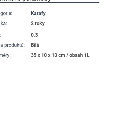
gorie
:
Karafy
uka
:
2 roky
:
0.3
a produktů
:
Bílá
měry
:
35 x 10 x 10 cm / obsah 1L