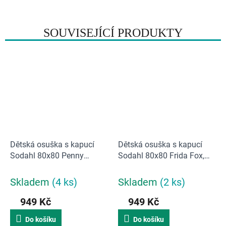
o
d
n
SOUVISEJÍCÍ PRODUKTY
o
c
e
n
í
Dětská osuška s kapucí
Dětská osuška s kapucí
Sodahl 80x80 Penny
Sodahl 80x80 Frida Fox,
Panda | krémová
liška | oranžová
Skladem
(4 ks)
Skladem
(2 ks)
949 Kč
949 Kč
Do košíku
Do košíku