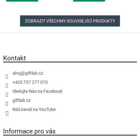
ZOBRAZIT VŠECHNY SOUVISEJÍCÍ PRODUKTY
Z
á
p
a
Kontakt
t
í
ahoj
@
giftlab.cz
+420 737 277 070
Sledujte Nás na Facebook
giftlab.cz
Náš kanál na YouTube
Informace pro vás