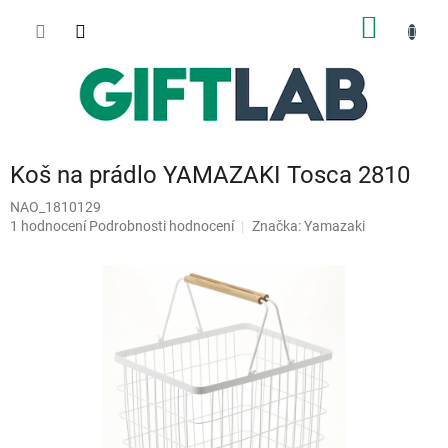
Přejít
NÁKUP
na
obsah
KOŠÍK
Koš na prádlo YAMAZAKI Tosca 2810
NAO_1810129
Průměrné
1 hodnocení
Podrobnosti hodnocení
Značka:
Yamazaki
hodnocení
produktu
je
5,0
z
5
hvězdiček.