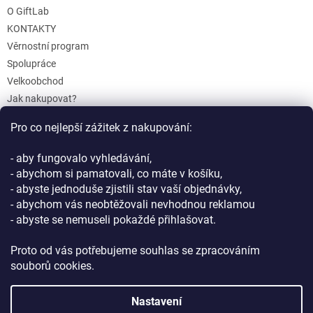
O GiftLab
KONTAKTY
Věrnostní program
Spolupráce
Velkoobchod
Jak nakupovat?
Doprava a platba
Pro co nejlepší zážitek z nakupování:
Reklamace a Vrácení
Obchodní podmínky
- aby fungovalo vyhledávání,
Podmínky ochrany osobních údajů
- abychom si pamatovali, co máte v košíku,
- abyste jednoduše zjistili stav vaší objednávky,
- abychom vás neobtěžovali nevhodnou reklamou
- abyste se nemuseli pokaždé přihlašovat.
Proto od vás potřebujeme souhlas se zpracováním
souborů cookies.
Vytvořil Shoptet
Nastavení