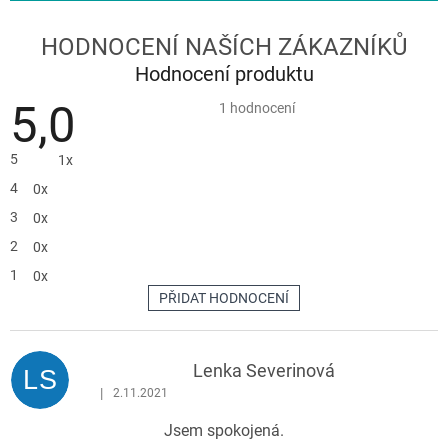
Hodnocení produktu
5,0
Průměrné
1 hodnocení
hodnocení
produktu
je
5
1x
5,0
z
4
0x
5
hvězdiček.
3
0x
2
0x
1
0x
PŘIDAT HODNOCENÍ
V
ý
p
Lenka Severinová
LS
i
|
2.11.2021
Hodnocení produktu je 5 z 5 hvězdiček.
s
Jsem spokojená.
h