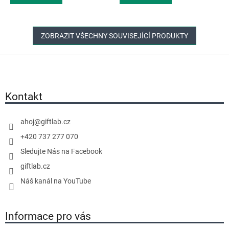
ZOBRAZIT VŠECHNY SOUVISEJÍCÍ PRODUKTY
Z
á
p
a
Kontakt
t
í
ahoj
@
giftlab.cz
+420 737 277 070
Sledujte Nás na Facebook
giftlab.cz
Náš kanál na YouTube
Informace pro vás