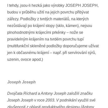
I tehdy, jsou-li hezká jako výrobky JOSEPH JOSEPH,
budou v průběhu užití na jejich povrchu přibývat
zářezy. Podložky z tvrdých materiálů, na kterých
nezůstávají po krájení stopy (sklo, kámen), nejsou
plnohodnotnými krájecími prkénky – nože se
pravidelným krájením na tvrdém povrchu tupí
(multifunkční skleněné podložky doporučujeme užívat
jen k občasnému krájení – např. při servírování sýrů,
uzenin, ovoce apod.)
Joseph Joseph
Dvojčata Richard a Antony Joseph založili značku
Joseph Joseph v roce 2003. V podnikání využili své
zkušenosti z oblasti produktového designu (Antony