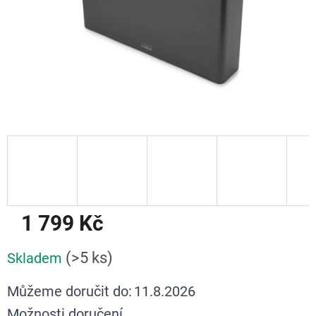
1 799 Kč
Měrná
(>5 ks)
Skladem
cena:
Můžeme doručit do:
11.8.2026
Možnosti doručení