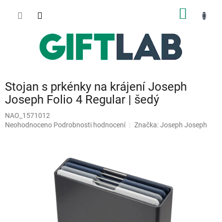
Přejít
NÁKUP
na
obsah
KOŠÍK
Stojan s prkénky na krájení Joseph
Joseph Folio 4 Regular | šedý
NAO_1571012
Průměrné
Neohodnoceno
Podrobnosti hodnocení
Značka:
Joseph Joseph
hodnocení
produktu
je
0,0
z
5
hvězdiček.