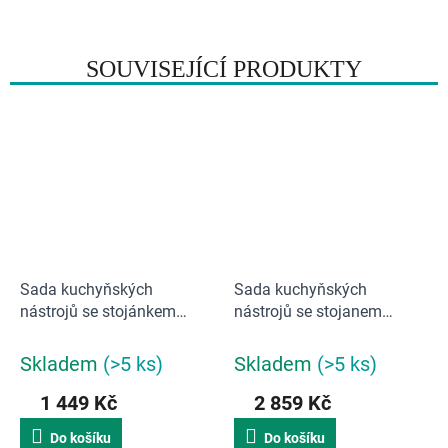
SOUVISEJÍCÍ PRODUKTY
Sada kuchyňských
Sada kuchyňských
nástrojů se stojánkem
nástrojů se stojanem
Joseph Joseph Elevate
Joseph Joseph Elevate
10569 Fusion 3
10118 | barevný
Skladem
(>5 ks)
Skladem
(>5 ks)
1 449 Kč
2 859 Kč
Do košíku
Do košíku