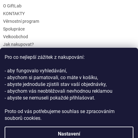
O GiftLab
KONTAKTY
Věrnostní program
Spolupráce
Velkoobchod
Jak nakupovat?
Doprava a platba
Pro co nejlepší zážitek z nakupování:
Reklamace a Vrácení
Obchodní podmínky
- aby fungovalo vyhledávání,
Podmínky ochrany osobních údajů
- abychom si pamatovali, co máte v košíku,
- abyste jednoduše zjistili stav vaší objednávky,
- abychom vás neobtěžovali nevhodnou reklamou
- abyste se nemuseli pokaždé přihlašovat.
Proto od vás potřebujeme souhlas se zpracováním
souborů cookies.
Vytvořil Shoptet
Nastavení