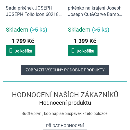
Sada prkének JOSEPH
prkénko na krájení Joseph
JOSEPH Folio Icon 60218
Joseph Cut&Carve Bamboo
Regular (30x20cm) |
| bambus
Vícebarevná
Skladem
(>5 ks)
Skladem
(>5 ks)
1 799 Kč
1 399 Kč
Do košíku
Do košíku
ZOBRAZIT VŠECHNY PODOBNÉ PRODUKTY
Hodnocení produktu
Buďte první, kdo napíše příspěvek k této položce.
PŘIDAT HODNOCENÍ