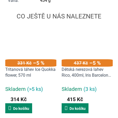
Váha
:
434 g
–5 %
–5 %
331 Kč
437 Kč
Tritanová láhev Ice Quokka
Dětská nerezová lahev
flower, 570 ml
Rico, 400ml, Iris Barcelona,
bílá | 400 ml
Skladem
(>5 ks)
Skladem
(3 ks)
314 Kč
415 Kč
Do košíku
Do košíku