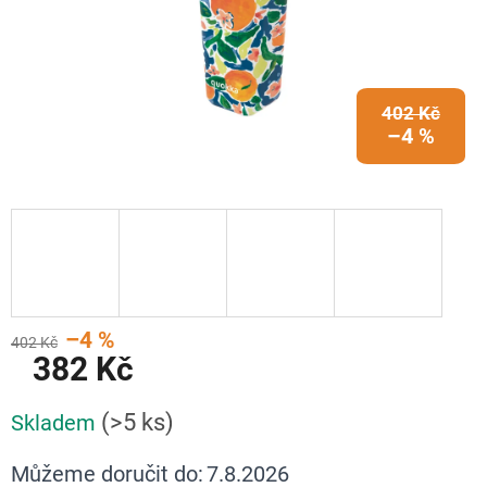
402 Kč
–4 %
–4 %
402 Kč
382 Kč
Měrná
(>5 ks)
Skladem
cena:
Můžeme doručit do:
7.8.2026