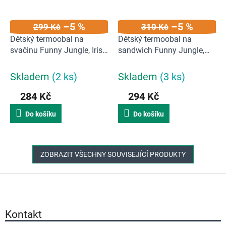
–5 %
–5 %
299 Kč
310 Kč
Dětský termoobal na
Dětský termoobal na
svačinu Funny Jungle, Iris
sandwich Funny Jungle,
Barcelona, mentolový | 500
Iris Barcelona, oranžový |
ml, mentolová
500 ml, oranžová
Skladem
(2 ks)
Skladem
(3 ks)
284 Kč
294 Kč
Do košíku
Do košíku
ZOBRAZIT VŠECHNY SOUVISEJÍCÍ PRODUKTY
Z
á
p
a
Kontakt
t