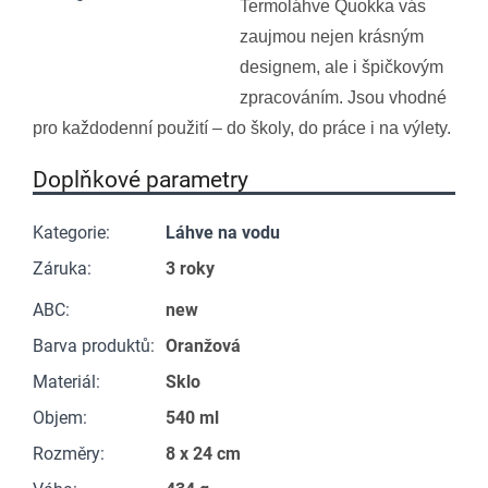
Termoláhve Quokka vás
zaujmou nejen krásným
designem, ale i špičkovým
zpracováním. Jsou vhodné
pro každodenní použití – do školy, do práce i na výlety.
Doplňkové parametry
Kategorie
:
Láhve na vodu
Záruka
:
3 roky
ABC
:
new
Barva produktů
:
Oranžová
Materiál
:
Sklo
Objem
:
540 ml
Rozměry
:
8 x 24 cm