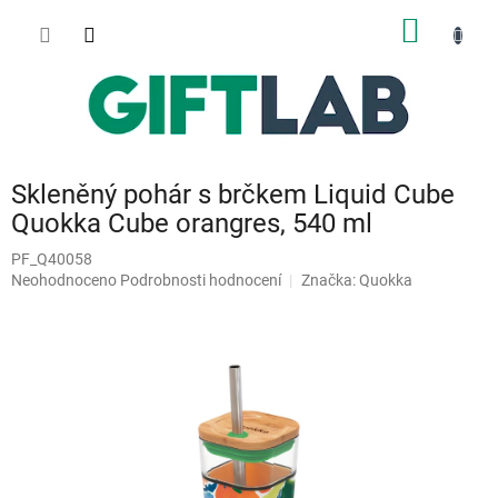
Přejít
NÁKUP
na
obsah
KOŠÍK
Skleněný pohár s brčkem Liquid Cube
Quokka Cube orangres, 540 ml
PF_Q40058
Průměrné
Neohodnoceno
Podrobnosti hodnocení
Značka:
Quokka
hodnocení
produktu
je
0,0
z
5
hvězdiček.