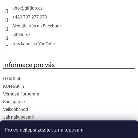
í
ahoj
@
giftlab.cz
+420 737 277 070
Sledujte Nás na Facebook
giftlab.cz
Náš kanál na YouTube
Informace pro vás
O GiftLab
KONTAKTY
Věrnostní program
Spolupráce
Velkoobchod
Jak nakupovat?
Doprava a platba
Pro co nejlepší zážitek z nakupování:
Reklamace a Vrácení