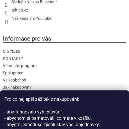
Sledujte Nás na Facebook
v
giftlab.cz
k
y
Náš kanál na YouTube
v
ý
Informace pro vás
p
i
s
O GiftLab
u
KONTAKTY
Věrnostní program
Spolupráce
Velkoobchod
Jak nakupovat?
Doprava a platba
Pro co nejlepší zážitek z nakupování:
Reklamace a Vrácení
Obchodní podmínky
- aby fungovalo vyhledávání,
Podmínky ochrany osobních údajů
- abychom si pamatovali, co máte v košíku,
- abyste jednoduše zjistili stav vaší objednávky,