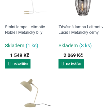
s
o
p
d
r
u
o
k
d
t
Stolní lampa Leitmotiv
Závěsná lampa Leitmotiv
u
ů
Noble | Metalický bílý
Lucid | Metalický černý
k
t
Skladem
(1 ks)
Skladem
(3 ks)
ů
1 549 Kč
2 069 Kč
Do košíku
Do košíku