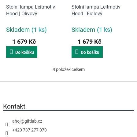
Stolní lampa Leitmotiv
Stolní lampa Leitmotiv
Hood | Olivový
Hood | Fialový
Skladem
(1 ks)
Skladem
(1 ks)
1 679 Kč
1 679 Kč
Do košíku
Do košíku
4
položek celkem
O
v
Z
l
á
á
p
d
a
Kontakt
a
t
c
í
í
ahoj
@
giftlab.cz
p
+420 737 277 070
r