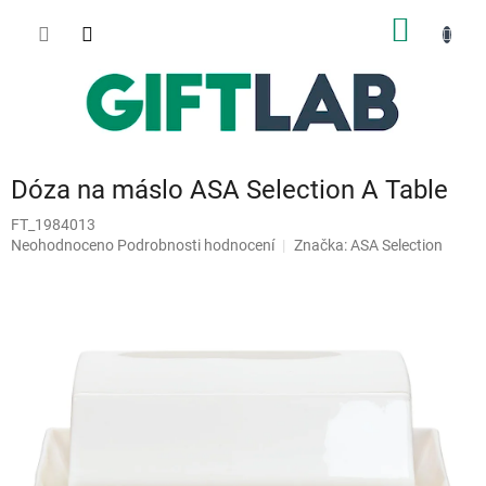
Přejít
NÁKUP
na
obsah
KOŠÍK
Dóza na máslo ASA Selection A Table
FT_1984013
Průměrné
Neohodnoceno
Podrobnosti hodnocení
Značka:
ASA Selection
hodnocení
produktu
je
0,0
z
5
hvězdiček.