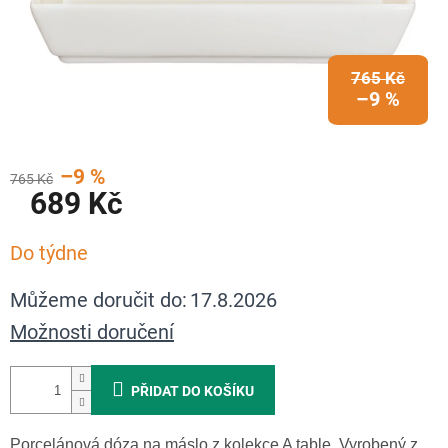
765 Kč
–9 %
–9 %
765 Kč
689 Kč
Měrná
Do týdne
cena:
Můžeme doručit do:
17.8.2026
Možnosti doručení
PŘIDAT DO KOŠÍKU
Porcelánová dóza na máslo z kolekce A table. Vyrobený z