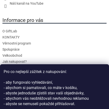
Náš kanál na YouTube
Informace pro vás
O GiftLab
KONTAKTY
Věrnostní program
Spolupráce
Velkoobchod
Jak nakupovat?
Doprava a platba
Pro co nejlepší zážitek z nakupování:
Reklamace a Vrácení
Obchodní podmínky
- aby fungovalo vyhledávání,
Podmínky ochrany osobních údajů
- abychom si pamatovali, co máte v košíku,
- abyste jednoduše zjistili stav vaší objednávky,
- abychom vás neobtěžovali nevhodnou reklamou
- abyste se nemuseli pokaždé přihlašovat.