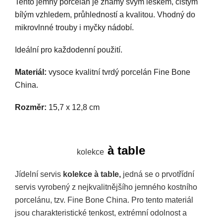
Tento jemný porcelán je známý svým leskem, čistým
bílým vzhledem, průhledností a kvalitou. Vhodný do
mikrovlnné trouby i myčky nádobí.
Ideální pro každodenní použití.
Materiál:
vysoce kvalitní tvrdý
porcelán Fine Bone
China.
Rozměr:
15,7 x 12,8 cm
à table
kolekce
Jídelní servis
kolekce à table,
jedná se o prvotřídní
servis vyrobený z nejkvalitnějšího jemného kostního
porcelánu, tzv. Fine Bone China. Pro tento materiál
jsou charakteristické tenkost, extrémní odolnost a