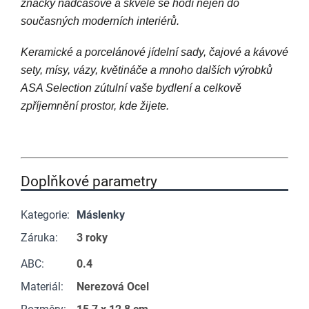
značky nadčasové a skvěle se hodí nejen do
současných moderních interiérů.
Keramické a porcelánové jídelní sady, čajové a kávové
sety, mísy, vázy, květináče a mnoho dalších výrobků
ASA Selection zútulní vaše bydlení a celkově
zpříjemnění prostor, kde žijete.
Doplňkové parametry
Kategorie
:
Máslenky
Záruka
:
3 roky
ABC
:
0.4
Materiál
:
Nerezová Ocel