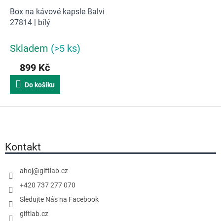
Box na kávové kapsle Balvi
27814 | bílý
Skladem
(>5 ks)
899 Kč
Do košíku
Z
á
p
a
Kontakt
t
í
ahoj
@
giftlab.cz
+420 737 277 070
Sledujte Nás na Facebook
giftlab.cz