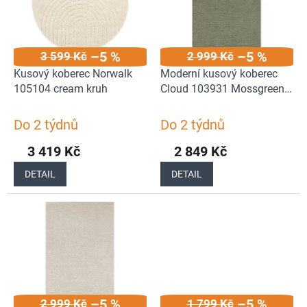
s
o
p
d
r
u
–5 %
–5 %
3 599 Kč
2 999 Kč
o
k
d
t
Kusový koberec Norwalk
Moderní kusový koberec
u
ů
105104 cream kruh
Cloud 103931 Mossgreen |
k
zelená
t
Do 2 týdnů
Do 2 týdnů
ů
3 419 Kč
2 849 Kč
DETAIL
DETAIL
–5 %
–5 %
2 999 Kč
1 799 Kč