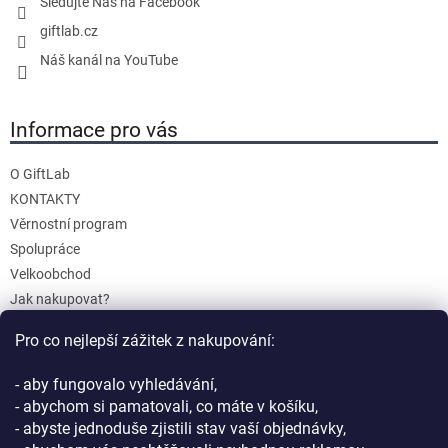
Sledujte Nás na Facebook
v
giftlab.cz
k
y
Náš kanál na YouTube
v
ý
Informace pro vás
p
i
s
O GiftLab
u
KONTAKTY
Věrnostní program
Spolupráce
Velkoobchod
Jak nakupovat?
Doprava a platba
Pro co nejlepší zážitek z nakupování:
Reklamace a Vrácení
Obchodní podmínky
- aby fungovalo vyhledávání,
Podmínky ochrany osobních údajů
- abychom si pamatovali, co máte v košíku,
- abyste jednoduše zjistili stav vaší objednávky,