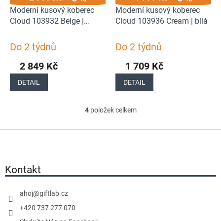
Moderní kusový koberec
Moderní kusový koberec
Cloud 103932 Beige |
Cloud 103936 Cream | bílá
béžová
Do 2 týdnů
Do 2 týdnů
2 849 Kč
1 709 Kč
DETAIL
DETAIL
4
položek celkem
O
v
Z
l
á
á
p
d
a
Kontakt
a
t
c
í
í
ahoj
@
giftlab.cz
p
+420 737 277 070
r