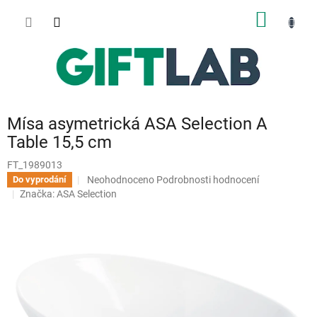
Přejít
NÁKUP
na
obsah
KOŠÍK
Mísa asymetrická ASA Selection A
Table 15,5 cm
FT_1989013
Průměrné
Neohodnoceno
Podrobnosti hodnocení
Do vyprodání
hodnocení
Značka:
ASA Selection
produktu
je
0,0
z
5
hvězdiček.