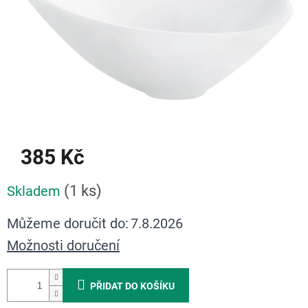
385 Kč
Měrná
(1 ks)
Skladem
cena:
Můžeme doručit do:
7.8.2026
Možnosti doručení
PŘIDAT DO KOŠÍKU