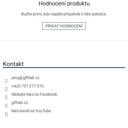
Hodnocení produktu
Buďte první, kdo napíše příspěvek k této položce.
PŘIDAT HODNOCENÍ
Z
á
p
a
Kontakt
t
í
ahoj
@
giftlab.cz
+420 737 277 070
Sledujte Nás na Facebook
giftlab.cz
Náš kanál na YouTube