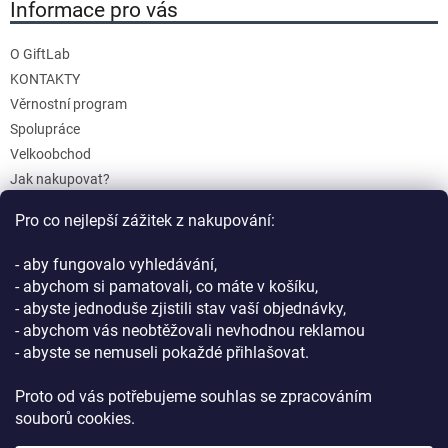
Informace pro vás
O GiftLab
KONTAKTY
Věrnostní program
Spolupráce
Velkoobchod
Jak nakupovat?
Doprava a platba
Pro co nejlepší zážitek z nakupování:
Reklamace a Vrácení
Obchodní podmínky
- aby fungovalo vyhledávání,
Podmínky ochrany osobních údajů
- abychom si pamatovali, co máte v košíku,
- abyste jednoduše zjistili stav vaší objednávky,
- abychom vás neobtěžovali nevhodnou reklamou
- abyste se nemuseli pokaždé přihlašovat.
Proto od vás potřebujeme souhlas se zpracováním
souborů cookies.