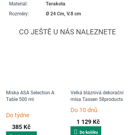
Materiál
:
Terakota
Rozměry
:
Ø 24 Cm, V.8 cm
Miska ASA Selection A
Velká bláznivá dekorační
Table 500 ml
mísa Tassen 58products
Do 10 dnů
Průměrné
Do týdne
hodnocení
1 129 Kč
produktu
385 Kč
je
Do košíku
5,0