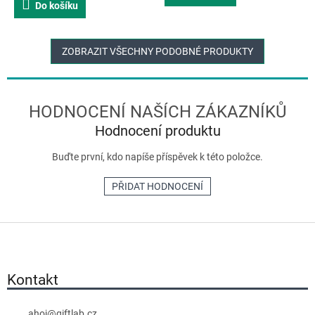
Do košíku
z
5
hvězdiček.
ZOBRAZIT VŠECHNY PODOBNÉ PRODUKTY
Hodnocení produktu
Buďte první, kdo napíše příspěvek k této položce.
PŘIDAT HODNOCENÍ
Z
á
p
a
Kontakt
t
í
ahoj
@
giftlab.cz