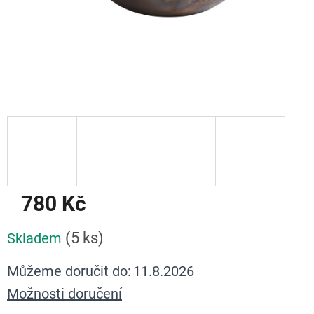
780 Kč
Měrná
(5 ks)
Skladem
cena:
Můžeme doručit do:
11.8.2026
Možnosti doručení