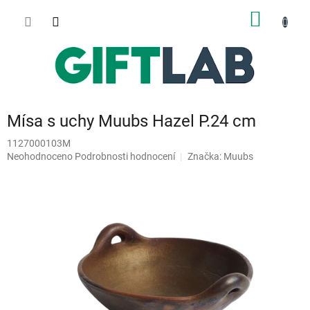
Přejít
NÁKUP
na
obsah
KOŠÍK
Mísa s uchy Muubs Hazel P.24 cm
1127000103M
Průměrné
Neohodnoceno
Podrobnosti hodnocení
Značka:
Muubs
hodnocení
produktu
je
0,0
z
5
hvězdiček.