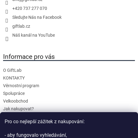
+420 737 277 070
Sledujte Nás na Facebook
giftlab.cz
Náš kanál na YouTube
Informace pro vás
O GiftLab
KONTAKTY
Věrnostní program
Spolupráce
Velkoobchod
Jak nakupovat?
Doprava a platba
Pro co nejlepší zážitek z nakupování:
Reklamace a Vrácení
Obchodní podmínky
- aby fungovalo vyhledávání,