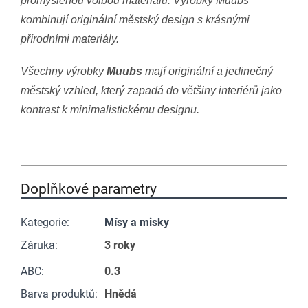
promyšlenou volbou materiálů. Výrobky Muubs
kombinují originální městský design s krásnými
přírodními materiály.
Všechny výrobky
Muubs
mají originální a jedinečný
městský vzhled, který zapadá do většiny interiérů jako
kontrast k minimalistickému designu.
Doplňkové parametry
Kategorie
:
Mísy a misky
Záruka
:
3 roky
ABC
:
0.3
Barva produktů
:
Hnědá