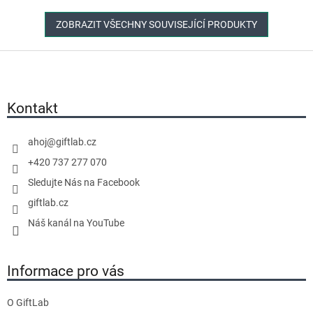
hvězdiček.
hvězdiček.
ZOBRAZIT VŠECHNY SOUVISEJÍCÍ PRODUKTY
Z
á
p
a
Kontakt
t
í
ahoj
@
giftlab.cz
+420 737 277 070
Sledujte Nás na Facebook
giftlab.cz
Náš kanál na YouTube
Informace pro vás
O GiftLab