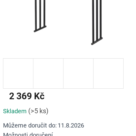
2 369 Kč
Měrná
(>5 ks)
Skladem
cena:
Můžeme doručit do:
11.8.2026
Možnosti doručení