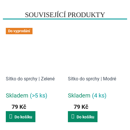
SOUVISEJÍCÍ PRODUKTY
Do vyprodání
Sítko do sprchy | Zelené
Sítko do sprchy | Modré
Skladem
(>5 ks)
Skladem
(4 ks)
Průměrné
Průměrné
hodnocení
hodnocení
79 Kč
79 Kč
produktu
produktu
je
je
Do košíku
Do košíku
3,0
5,0
z
z
5
5