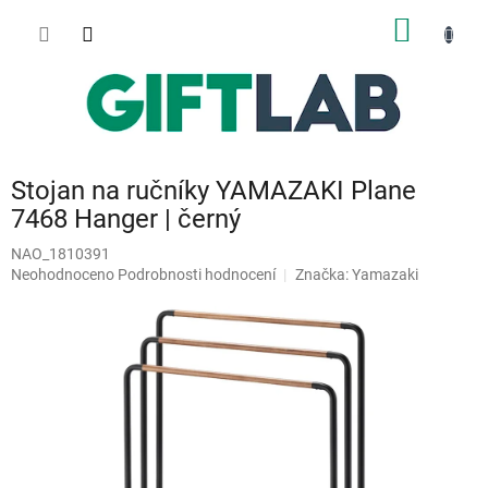
Přejít
NÁKUP
na
obsah
KOŠÍK
Stojan na ručníky YAMAZAKI Plane
7468 Hanger | černý
NAO_1810391
Průměrné
Neohodnoceno
Podrobnosti hodnocení
Značka:
Yamazaki
hodnocení
produktu
je
0,0
z
5
hvězdiček.