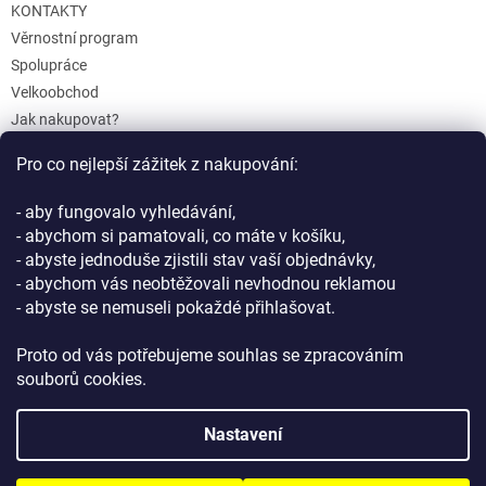
KONTAKTY
Věrnostní program
Spolupráce
Velkoobchod
Jak nakupovat?
Doprava a platba
Pro co nejlepší zážitek z nakupování:
Reklamace a Vrácení
Obchodní podmínky
- aby fungovalo vyhledávání,
Podmínky ochrany osobních údajů
- abychom si pamatovali, co máte v košíku,
- abyste jednoduše zjistili stav vaší objednávky,
- abychom vás neobtěžovali nevhodnou reklamou
- abyste se nemuseli pokaždé přihlašovat.
Proto od vás potřebujeme souhlas se zpracováním
souborů cookies.
Vytvořil Shoptet
Nastavení
Copyright 2026
GIFTLAB.cz
. Všechna práva vyhrazena.
Upravit