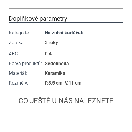
Doplňkové parametry
Kategorie
:
Na zubní kartáček
Záruka
:
3 roky
ABC
:
0.4
Barva produktů
:
Šedohnědá
Materiál
:
Keramika
Rozměry
:
P.8,5 cm, V.11 cm