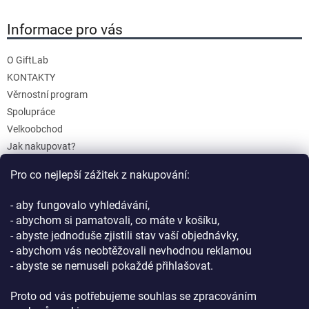
Informace pro vás
O GiftLab
KONTAKTY
Věrnostní program
Spolupráce
Velkoobchod
Jak nakupovat?
Doprava a platba
Pro co nejlepší zážitek z nakupování:
Reklamace a Vrácení
Obchodní podmínky
- aby fungovalo vyhledávání,
Podmínky ochrany osobních údajů
- abychom si pamatovali, co máte v košíku,
- abyste jednoduše zjistili stav vaší objednávky,
- abychom vás neobtěžovali nevhodnou reklamou
- abyste se nemuseli pokaždé přihlašovat.
Proto od vás potřebujeme souhlas se zpracováním