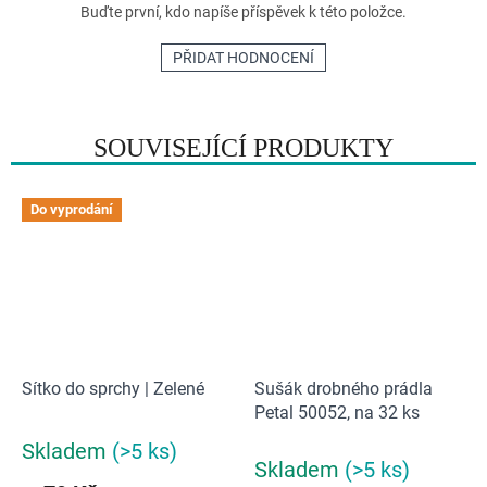
Buďte první, kdo napíše příspěvek k této položce.
PŘIDAT HODNOCENÍ
SOUVISEJÍCÍ PRODUKTY
Do vyprodání
Sítko do sprchy | Zelené
Sušák drobného prádla
Petal 50052, na 32 ks
Skladem
(>5 ks)
Průměrné
Skladem
(>5 ks)
hodnocení