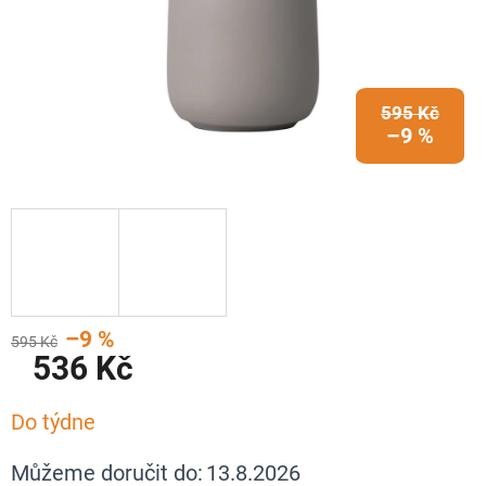
595 Kč
–9 %
–9 %
595 Kč
536 Kč
Měrná
Do týdne
cena:
Můžeme doručit do:
13.8.2026