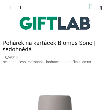
Přejít
NÁKUP
na
obsah
KOŠÍK
Pohárek na kartáček Blomus Sono |
šedohnědá
FT_69048
Průměrné
Neohodnoceno
Podrobnosti hodnocení
Značka:
Blomus
hodnocení
produktu
je
0,0
z
5
hvězdiček.