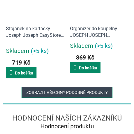
Stojánek na kartáčky
Organizér do koupelny
Joseph Joseph EasyStore
JOSEPH JOSEPH
Steel | malý
EasyStore Caddy 70513,
Skladem
(>5 ks)
Průměrné
bílý/šedý
Skladem
(>5 ks)
hodnocení
869 Kč
produktu
719 Kč
je
Do košíku
5,0
Do košíku
z
5
hvězdiček.
ZOBRAZIT VŠECHNY PODOBNÉ PRODUKTY
Hodnocení produktu