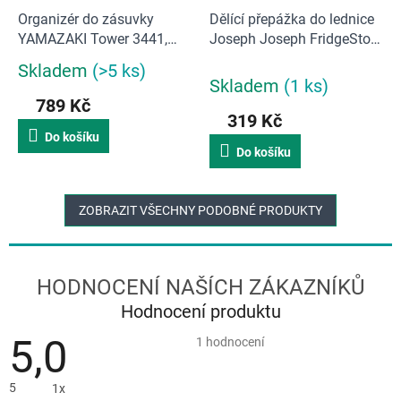
Organizér do zásuvky
Dělící přepážka do lednice
YAMAZAKI Tower 3441,
Joseph Joseph FridgeStore
plast, bílé
851665
Skladem
(>5 ks)
Průměrné
Skladem
(1 ks)
hodnocení
789 Kč
produktu
319 Kč
je
Do košíku
5,0
Do košíku
z
5
hvězdiček.
ZOBRAZIT VŠECHNY PODOBNÉ PRODUKTY
Hodnocení produktu
5,0
Průměrné
1 hodnocení
hodnocení
produktu
je
5
1x
5,0