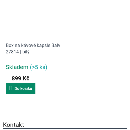
Box na kávové kapsle Balvi
27814 | bílý
Skladem
(>5 ks)
899 Kč
Do košíku
Z
á
p
a
Kontakt
t