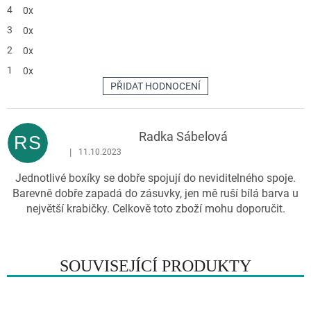
z
4
0x
5
hvězdiček.
3
0x
2
0x
1
0x
PŘIDAT HODNOCENÍ
V
ý
p
Radka Sábelová
RS
i
|
11.10.2023
Hodnocení produktu je 5 z 5 hvězdiček.
s
Jednotlivé boxíky se dobře spojují do neviditelného spoje.
h
Barevně dobře zapadá do zásuvky, jen mě ruší bílá barva u
o
největší krabičky. Celkově toto zboží mohu doporučit.
d
n
o
c
SOUVISEJÍCÍ PRODUKTY
e
n
í