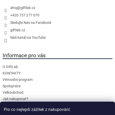
í
ahoj
@
giftlab.cz
+420 737 277 070
Sledujte Nás na Facebook
giftlab.cz
Náš kanál na YouTube
Informace pro vás
O GiftLab
KONTAKTY
Věrnostní program
Spolupráce
Velkoobchod
Jak nakupovat?
Doprava a platba
Pro co nejlepší zážitek z nakupování:
Reklamace a Vrácení