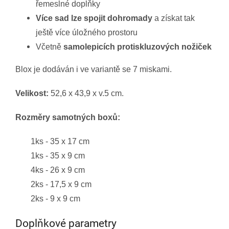
řemeslné doplňky
Více sad lze spojit dohromady
a získat tak
ještě více úložného prostoru
Včetně
samolepicích protiskluzových nožiček
Blox je dodáván i ve variantě se 7 miskami.
Velikost:
52,6 x 43,9 x v.5 cm.
Rozměry samotných boxů:
1ks - 35 x 17 cm
1ks - 35 x 9 cm
4ks - 26 x 9 cm
2ks - 17,5 x 9 cm
2ks - 9 x 9 cm
Doplňkové parametry