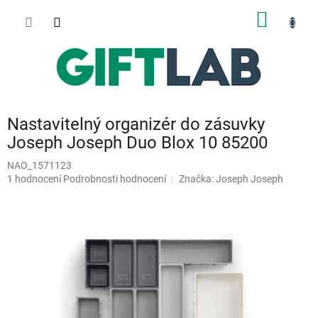
Přejít
NÁKUP
na
obsah
KOŠÍK
Nastavitelný organizér do zásuvky
Joseph Joseph Duo Blox 10 85200
NAO_1571123
Průměrné
1 hodnocení
Podrobnosti hodnocení
Značka:
Joseph Joseph
hodnocení
produktu
je
5,0
z
5
hvězdiček.