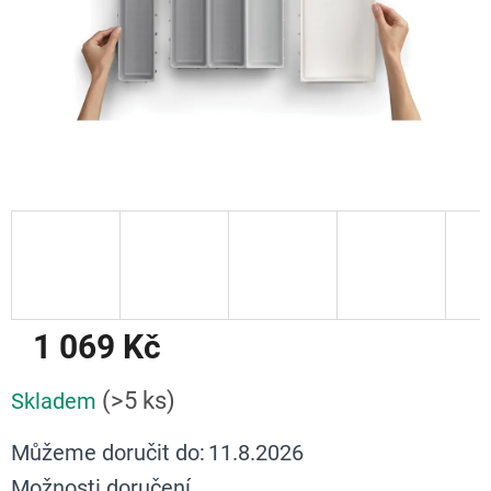
1 069 Kč
Měrná
(>5 ks)
Skladem
cena:
Můžeme doručit do:
11.8.2026
Možnosti doručení