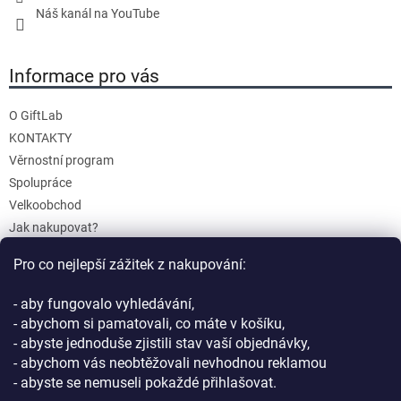
Náš kanál na YouTube
Informace pro vás
O GiftLab
KONTAKTY
Věrnostní program
Spolupráce
Velkoobchod
Jak nakupovat?
Doprava a platba
Pro co nejlepší zážitek z nakupování:
Reklamace a Vrácení
Obchodní podmínky
- aby fungovalo vyhledávání,
Podmínky ochrany osobních údajů
- abychom si pamatovali, co máte v košíku,
- abyste jednoduše zjistili stav vaší objednávky,
- abychom vás neobtěžovali nevhodnou reklamou
- abyste se nemuseli pokaždé přihlašovat.