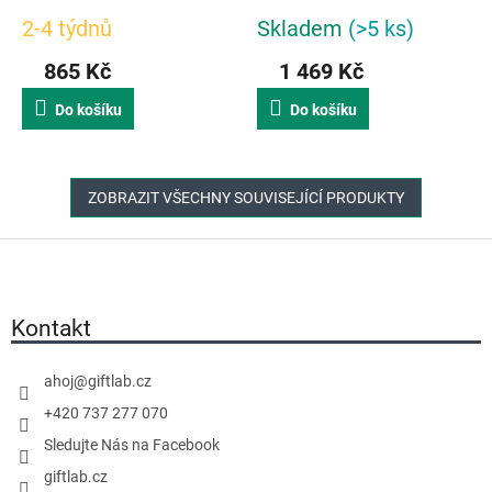
75001 | Bílá
2-4 týdnů
Skladem
(>5 ks)
865 Kč
1 469 Kč
Do košíku
Do košíku
ZOBRAZIT VŠECHNY SOUVISEJÍCÍ PRODUKTY
Z
á
p
a
Kontakt
t
í
ahoj
@
giftlab.cz
+420 737 277 070
Sledujte Nás na Facebook
giftlab.cz