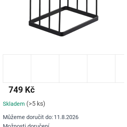
749 Kč
Měrná
(>5 ks)
Skladem
cena:
Můžeme doručit do:
11.8.2026
Možnosti doručení