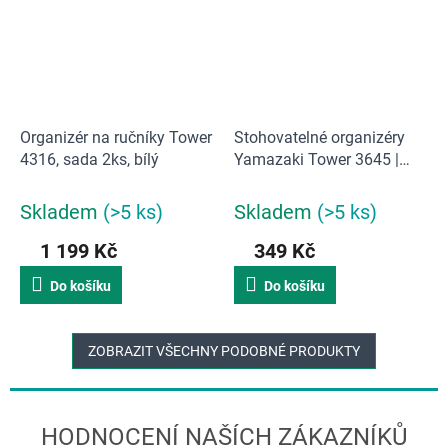
Organizér na ručníky Tower
Stohovatelné organizéry
4316, sada 2ks, bílý
Yamazaki Tower 3645 |
vel.L/mělké/tmavé | 2ks
Skladem
(>5 ks)
Skladem
(>5 ks)
1 199 Kč
349 Kč
Do košíku
Do košíku
ZOBRAZIT VŠECHNY PODOBNÉ PRODUKTY