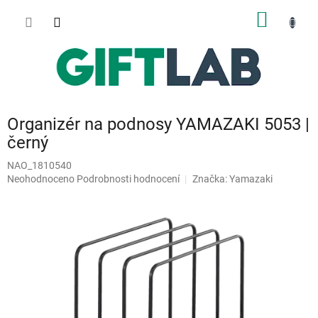
Přejít
NÁKUP
na
obsah
KOŠÍK
Organizér na podnosy YAMAZAKI 5053 |
černý
NAO_1810540
Průměrné
Neohodnoceno
Podrobnosti hodnocení
Značka:
Yamazaki
hodnocení
produktu
je
0,0
z
5
hvězdiček.