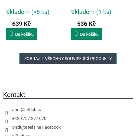
Skladem
(>5 ks)
Skladem
(1 ks)
639 Kč
536 Kč
Do košíku
Do košíku
ZOBRAZIT VŠECHNY SOUVISEJÍCÍ PRODUKTY
Z
á
p
a
Kontakt
t
í
ahoj
@
giftlab.cz
+420 737 277 070
Sledujte Nás na Facebook
giftlab.cz