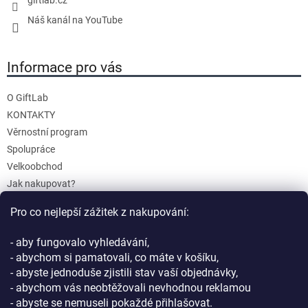
Náš kanál na YouTube
Informace pro vás
O GiftLab
KONTAKTY
Věrnostní program
Spolupráce
Velkoobchod
Jak nakupovat?
Doprava a platba
Pro co nejlepší zážitek z nakupování:
Reklamace a Vrácení
Obchodní podmínky
- aby fungovalo vyhledávání,
Podmínky ochrany osobních údajů
- abychom si pamatovali, co máte v košíku,
- abyste jednoduše zjistili stav vaší objednávky,
- abychom vás neobtěžovali nevhodnou reklamou
- abyste se nemuseli pokaždé přihlašovat.