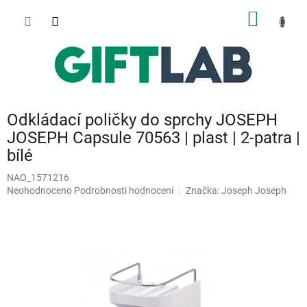
Přejít
NÁKUP
na
obsah
KOŠÍK
Odkládací poličky do sprchy JOSEPH
JOSEPH Capsule 70563 | plast | 2-patra |
bílé
NAO_1571216
Průměrné
Neohodnoceno
Podrobnosti hodnocení
Značka:
Joseph Joseph
hodnocení
produktu
je
0,0
z
5
hvězdiček.