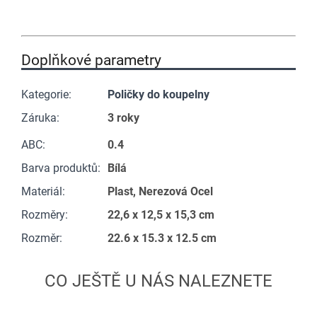
Doplňkové parametry
Kategorie
:
Poličky do koupelny
Záruka
:
3 roky
ABC
:
0.4
Barva produktů
:
Bílá
Materiál
:
Plast, Nerezová Ocel
Rozměry
:
22,6 x 12,5 x 15,3 cm
Rozměr
:
22.6 x 15.3 x 12.5 cm