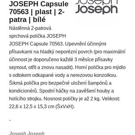
JOSEPH Capsule
70563 | plast | 2-
patra | bílé
Nástěnná 2-patrová
sprchová polička JOSEPH
JOSEPH Capsule 70563. Upevnění účinnými
přísavkami na hladký neporézní povrch (pro maximální
účinnost je doporučeno každé 3 měsíce přísavky
sejmout, otřít a znovu nasadit). Horní polička pro mýdlo
s odtokem odkapané vody a nerezovou konzolkou.
Šikmá polička pro bezpečné uložení šampónů a
kondicionérů. Spodní háčky na zavěšení houby a
holícího strojku. Nosnost poličky je až 2 kg. Velikost:
22,6 x 12,5 x 15,3 cm (ŠxVxH).
-
Joseph Joseph