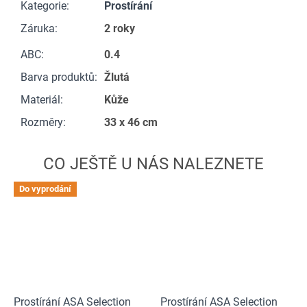
Kategorie
:
Prostírání
Záruka
:
2 roky
ABC
:
0.4
Barva produktů
:
Žlutá
Materiál
:
Kůže
Rozměry
:
33 x 46 cm
Do vyprodání
Prostírání ASA Selection
Prostírání ASA Selection