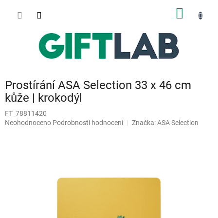
Přejít
NÁKUP
na
obsah
KOŠÍK
Prostírání ASA Selection 33 x 46 cm
kůže | krokodýl
FT_78811420
Průměrné
Neohodnoceno
Podrobnosti hodnocení
Značka:
ASA Selection
hodnocení
produktu
je
0,0
z
5
hvězdiček.