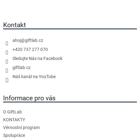
Z
á
p
a
Kontakt
t
í
ahoj
@
giftlab.cz
+420 737 277 070
Sledujte Nás na Facebook
giftlab.cz
Náš kanál na YouTube
Informace pro vás
O GiftLab
KONTAKTY
Věrnostní program
Spolupráce