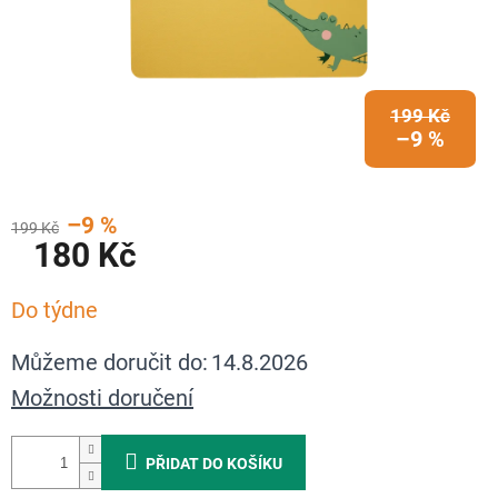
199 Kč
–9 %
–9 %
199 Kč
180 Kč
Měrná
Do týdne
cena:
Můžeme doručit do:
14.8.2026
Možnosti doručení
PŘIDAT DO KOŠÍKU