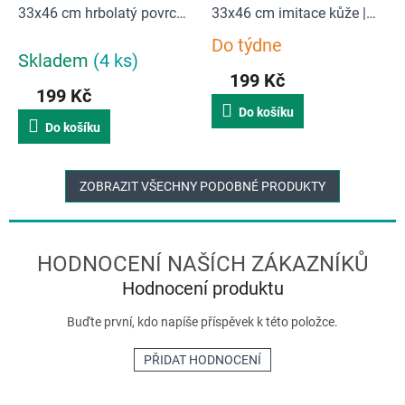
33x46 cm hrbolatý povrch |
33x46 cm imitace kůže |
olivová
stone
Do týdne
Průměrné
Skladem
(4 ks)
hodnocení
199 Kč
produktu
199 Kč
je
Do košíku
5,0
Do košíku
z
5
hvězdiček.
ZOBRAZIT VŠECHNY PODOBNÉ PRODUKTY
Hodnocení produktu
Buďte první, kdo napíše příspěvek k této položce.
PŘIDAT HODNOCENÍ