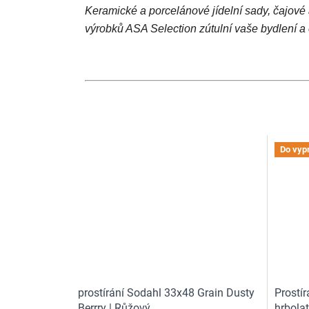
Keramické a porcelánové jídelní sady, čajové 
výrobků ASA Selection zútulní vaše bydlení a c
Do vyp
prostírání Sodahl 33x48 Grain Dusty
Prostí
Berrry | Růžový
hrbolat