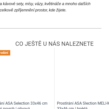
a kávové sety, mísy, vázy, květináče a mnoho dalších
elkově zpříjemnění prostor, kde žijete.
rodání
rání ASA Selection 33x46 cm
Prostírání ASA Slection MELI
ý povrch | olivová
33x46 cm | hnědá