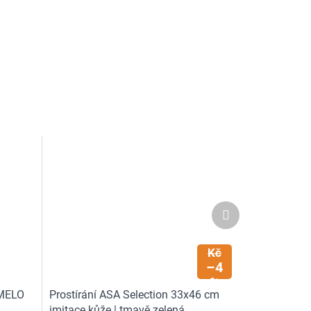
Další
produkt
199
Kč
–4
%
-MELO
Prostírání ASA Selection 33x46 cm
imitace kůže | tmavě zelená