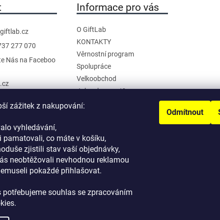
t
Informace pro vás
O GiftLab
giftlab.cz
KONTAKTY
737 277 070
Věrnostní program
te Nás na Faceboo
Spolupráce
Velkoobchod
b.cz
Jak nakupovat?
anál na YouTube
Doprava a platba
pší zážitek z nakupování:
Odmítnout
Reklamace a Vrácení
alo vyhledávání,
Obchodní podmínky
 pamatovali, co máte v košíku,
Podmínky ochrany osobních
noduše zjistili stav vaší objednávky,
údajů
ás neobtěžovali nevhodnou reklamou
nemuseli pokaždé přihlašovat.
s potřebujeme souhlas se zpracováním
kies.