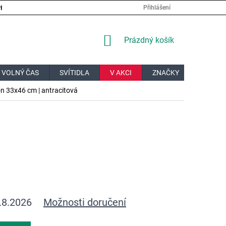
PRÁCE
VELKOOBCHOD
JAK NAKUPOVAT?
DOPRAVA A PL
Přihlášení
NÁKUPNÍ
Prázdný košík
KOŠÍK
 VOLNÝ ČAS
SVÍTIDLA
V AKCI
ZNAČKY
DÁRKOV
on 33x46 cm | antracitová
.8.2026
Možnosti doručení