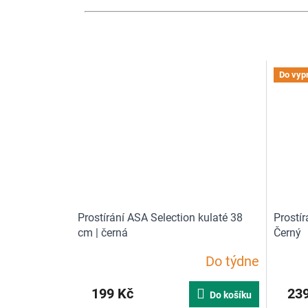
Do vyp
Prostírání ASA Selection kulaté 38
Prostí
cm | černá
Černý
Do týdne
Průměrné
Průměr
hodnocení
hodnoce
produktu
produkt
199 Kč
239
Do košíku
je
je