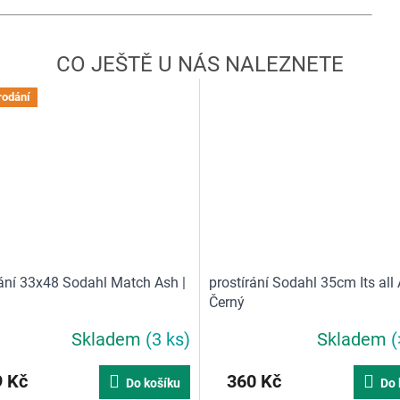
rodání
rání 33x48 Sodahl Match Ash |
prostírání Sodahl 35cm Its all 
Černý
Skladem
(3 ks)
Skladem
(
né
ní
u
 Kč
360 Kč
Do košíku
Do 