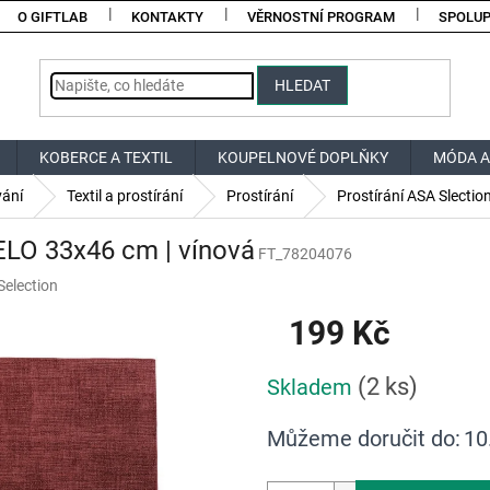
O GIFTLAB
KONTAKTY
VĚRNOSTNÍ PROGRAM
SPOLU
HLEDAT
KOBERCE A TEXTIL
KOUPELNOVÉ DOPLŇKY
MÓDA A
vání
Textil a prostírání
Prostírání
Prostírání ASA Slecti
ELO 33x46 cm | vínová
FT_78204076
Selection
199 Kč
Měrná
(2 ks)
Skladem
cena:
Můžeme doručit do:
10