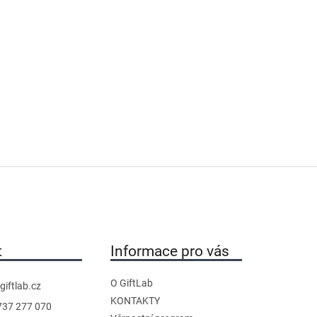
t
Informace pro vás
O GiftLab
giftlab.cz
KONTAKTY
737 277 070