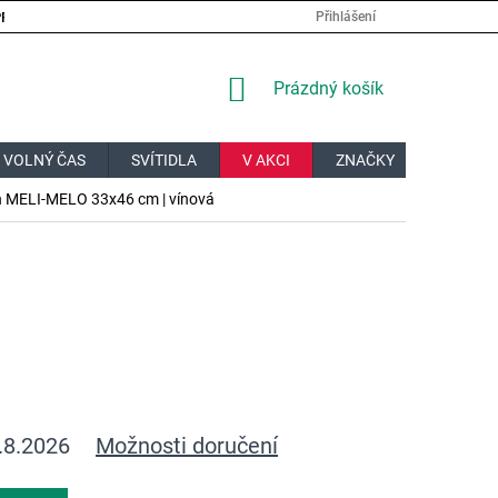
PRÁCE
VELKOOBCHOD
JAK NAKUPOVAT?
DOPRAVA A PL
Přihlášení
NÁKUPNÍ
Prázdný košík
KOŠÍK
 VOLNÝ ČAS
SVÍTIDLA
V AKCI
ZNAČKY
DÁRKOV
on MELI-MELO 33x46 cm | vínová
.8.2026
Možnosti doručení