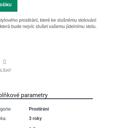
KOŠÍKU
tylového prostírání, které ke slušnému stolování
, která bude nejvíc slušet vašemu jídelnímu stolu.
LÍDAT
plňkové parametry
gorie
:
Prostírání
uka
:
3 roky