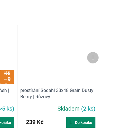
Další
produkt
399
Kč
–9
%
Ash |
prostírání Sodahl 33x48 Grain Dusty
Berrry | Růžový
>5 ks)
Skladem
(2 ks)
239 Kč
košíku
Do košíku