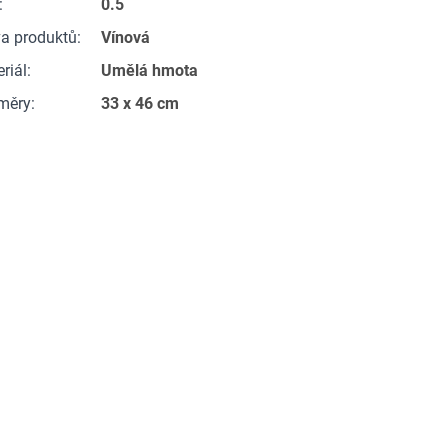
:
0.5
a produktů
:
Vínová
riál
:
Umělá hmota
měry
:
33 x 46 cm