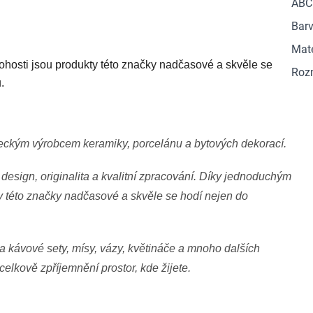
ABC
Barv
Mate
ohosti jsou produkty této značky nadčasové a skvěle se
Roz
.
eckým výrobcem keramiky, porcelánu a bytových dekorací.
esign, originalita a kvalitní zpracování. Díky jednoduchým
kty této značky nadčasové a skvěle se hodí nejen do
a kávové sety, mísy, vázy, květináče a mnoho dalších
elkově zpříjemnění prostor, kde žijete.