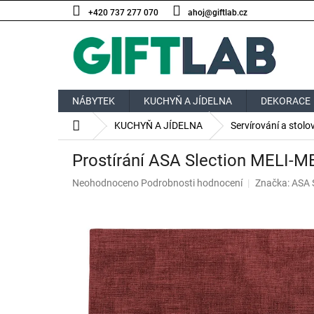
Přejít
+420 737 277 070
ahoj@giftlab.cz
na
obsah
NÁBYTEK
KUCHYŇ A JÍDELNA
DEKORACE
Domů
KUCHYŇ A JÍDELNA
Servírování a stolo
Prostírání ASA Slection MELI-M
Průměrné
Neohodnoceno
Podrobnosti hodnocení
Značka:
ASA 
hodnocení
produktu
je
0,0
z
5
hvězdiček.