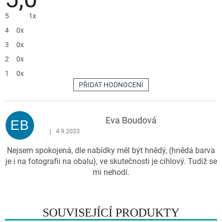
produktu
je
5
1x
5,0
z
4
0x
5
hvězdiček.
3
0x
2
0x
1
0x
PŘIDAT HODNOCENÍ
V
ý
p
Eva Boudová
EB
i
|
4.9.2023
Hodnocení produktu je 5 z 5 hvězdiček.
s
Nejsem spokojená, dle nabídky měl být hnědý, (hnědá barva
h
je i na fotografii na obalu), ve skutečnosti je cihlový. Tudíž se
o
mi nehodí.
d
n
o
c
SOUVISEJÍCÍ PRODUKTY
e