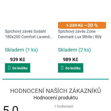
–20 %
1 239 Kč
Sprchový závěs Sodahl
Sprchový závěs Zone
180x200 Comfort Lavender
Denmark Lux White | Bílý
| Levandule
Skladem
(1 ks)
Skladem
(2 ks)
939 Kč
989 Kč
Do košíku
Do košíku
Hodnocení produktu
5,0
Průměrné
1 hodnocení
hodnocení