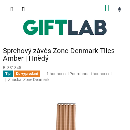
Přejít
NÁKUP
na
obsah
KOŠÍK
Sprchový závěs Zone Denmark Tiles
Amber | Hnědý
B_331845
Průměrné
1 hodnocení
Podrobnosti hodnocení
Tip
Do vyprodání
hodnocení
Značka:
Zone Denmark
produktu
je
5,0
z
5
hvězdiček.