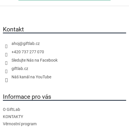
Z
á
p
a
Kontakt
t
í
ahoj
@
giftlab.cz
+420 737 277 070
Sledujte Nás na Facebook
giftlab.cz
Náš kanál na YouTube
Informace pro vás
O GiftLab
KONTAKTY
Věrnostní program