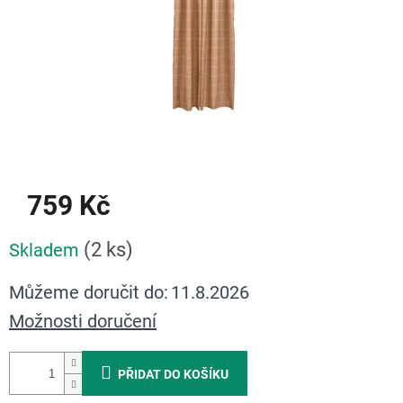
759 Kč
Měrná
(2 ks)
Skladem
cena:
Můžeme doručit do:
11.8.2026
Možnosti doručení
PŘIDAT DO KOŠÍKU