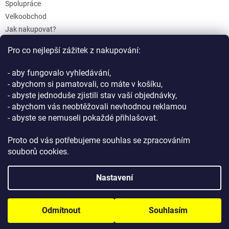
Spolupráce
Velkoobchod
Jak nakupovat?
Doprava a platba
Pro co nejlepší zážitek z nakupování:
Reklamace a Vrácení
Obchodní podmínky
- aby fungovalo vyhledávání,
Podmínky ochrany osobních údajů
- abychom si pamatovali, co máte v košíku,
- abyste jednoduše zjistili stav vaší objednávky,
- abychom vás neobtěžovali nevhodnou reklamou
- abyste se nemuseli pokaždé přihlašovat.
Proto od vás potřebujeme souhlas se zpracováním
souborů cookies.
Vytvořil Shoptet
Nastavení
Copyright 2026
GIFTLAB.cz
. Všechna práva vyhrazena.
Upravit
Odmítnout
Souhlasím
nastavení cookies