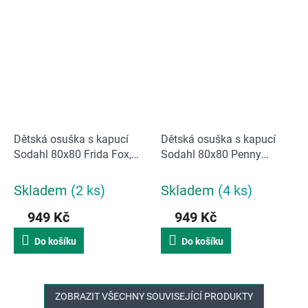
n
í
Dětská osuška s kapucí
Dětská osuška s kapucí
Sodahl 80x80 Frida Fox,
Sodahl 80x80 Penny
liška | oranžová
Panda | krémová
Skladem
(2 ks)
Skladem
(4 ks)
949 Kč
949 Kč
Do košíku
Do košíku
ZOBRAZIT VŠECHNY SOUVISEJÍCÍ PRODUKTY