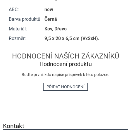
ABC
:
new
Barva produktů
:
Černá
Materiál
:
Kov, Dřevo
Rozměr
:
9,5 x 20 x 6,5 cm (VxŠxH).
Hodnocení produktu
Buďte první, kdo napíše příspěvek k této položce.
PŘIDAT HODNOCENÍ
Z
á
p
a
Kontakt
t