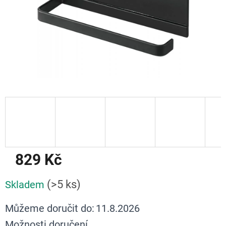
829 Kč
Měrná
(>5 ks)
Skladem
cena:
Můžeme doručit do:
11.8.2026
Možnosti doručení