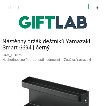
Přejít
NÁKUP
na
obsah
KOŠÍK
Nástěnný držák deštníků Yamazaki
Smart 6694 | černý
NAO_1810751
Průměrné
Neohodnoceno
Podrobnosti hodnocení
Značka:
Yamazaki
hodnocení
produktu
je
0,0
z
5
hvězdiček.