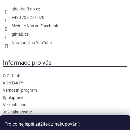
í
ahoj
@
giftlab.cz
+420 737 277 070
Sledujte Nás na Facebook
giftlab.cz
Náš kanál na YouTube
Informace pro vás
O GiftLab
KONTAKTY
Věrnostní program
Spolupráce
Velkoobchod
Jak nakupovat?
Doprava a platba
Pro co nejlepší zážitek z nakupování:
Reklamace a Vrácení