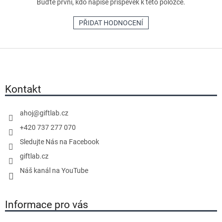
Buďte první, kdo napíše příspěvek k této položce.
PŘIDAT HODNOCENÍ
Z
á
p
a
Kontakt
t
í
ahoj
@
giftlab.cz
+420 737 277 070
Sledujte Nás na Facebook
giftlab.cz
Náš kanál na YouTube
Informace pro vás