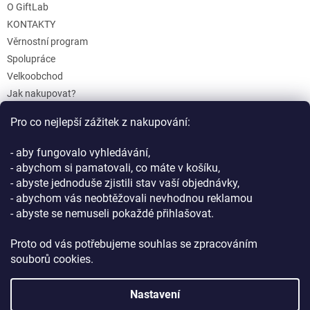
O GiftLab
KONTAKTY
Věrnostní program
Spolupráce
Velkoobchod
Jak nakupovat?
Doprava a platba
Pro co nejlepší zážitek z nakupování:
Reklamace a Vrácení
Obchodní podmínky
- aby fungovalo vyhledávání,
Podmínky ochrany osobních údajů
- abychom si pamatovali, co máte v košíku,
- abyste jednoduše zjistili stav vaší objednávky,
- abychom vás neobtěžovali nevhodnou reklamou
- abyste se nemuseli pokaždé přihlašovat.
Proto od vás potřebujeme souhlas se zpracováním
souborů cookies.
Vytvořil Shoptet
Nastavení