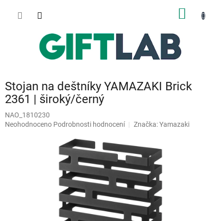
Přejít
NÁKUP
na
obsah
KOŠÍK
Stojan na deštníky YAMAZAKI Brick
2361 | široký/černý
NAO_1810230
Průměrné
Neohodnoceno
Podrobnosti hodnocení
Značka:
Yamazaki
hodnocení
produktu
je
0,0
z
5
hvězdiček.