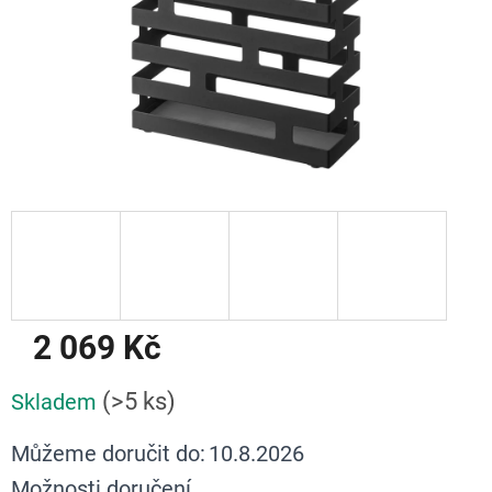
2 069 Kč
Měrná
(>5 ks)
Skladem
cena:
Můžeme doručit do:
10.8.2026
Možnosti doručení