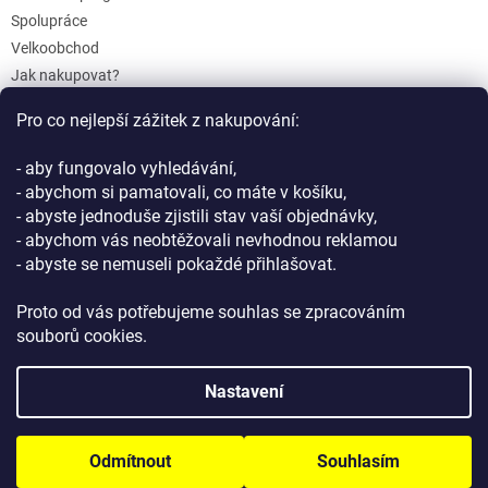
Spolupráce
Velkoobchod
Jak nakupovat?
Doprava a platba
Pro co nejlepší zážitek z nakupování:
Reklamace a Vrácení
Obchodní podmínky
- aby fungovalo vyhledávání,
Podmínky ochrany osobních údajů
- abychom si pamatovali, co máte v košíku,
- abyste jednoduše zjistili stav vaší objednávky,
- abychom vás neobtěžovali nevhodnou reklamou
- abyste se nemuseli pokaždé přihlašovat.
Proto od vás potřebujeme souhlas se zpracováním
souborů cookies.
Vytvořil Shoptet
Nastavení
Copyright 2026
GIFTLAB.cz
. Všechna práva vyhrazena.
Upravit
Odmítnout
Souhlasím
nastavení cookies