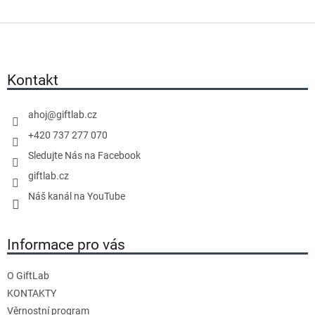
Z
á
p
a
Kontakt
t
í
ahoj
@
giftlab.cz
+420 737 277 070
Sledujte Nás na Facebook
giftlab.cz
Náš kanál na YouTube
Informace pro vás
O GiftLab
KONTAKTY
Věrnostní program