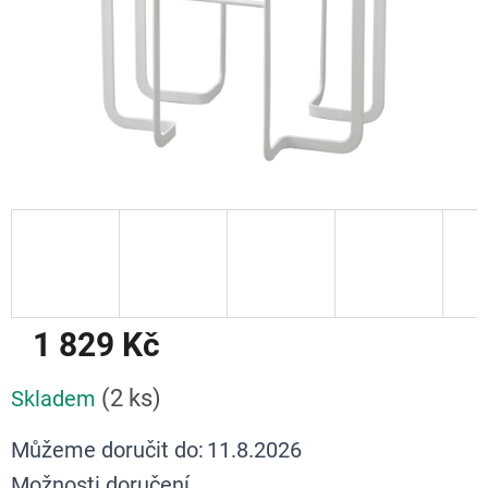
1 829 Kč
Měrná
(2 ks)
Skladem
cena:
Můžeme doručit do:
11.8.2026
Možnosti doručení