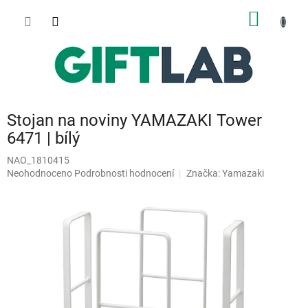
Přejít
NÁKUP
na
obsah
KOŠÍK
Stojan na noviny YAMAZAKI Tower
6471 | bílý
NAO_1810415
Průměrné
Neohodnoceno
Podrobnosti hodnocení
Značka:
Yamazaki
hodnocení
produktu
je
0,0
z
5
hvězdiček.